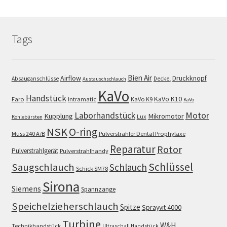
Tags
Bien Air
Airflow
Druckknopf
Absauganschlüsse
Deckel
Austauschschlauch
KaVo
Handstück
KaVo K10
Faro
Intramatic
KaVo K9
KaVo
Motor
Laborhandstück
Kupplung
Mikromotor
Lux
Kohlebürsten
NSK
O-ring
Muss 240 A/B
Pulverstrahler Dental Prophylaxe
Reparatur
Rotor
Pulverstrahlgerät
Pulverstrahlhandy
Schlüssel
Saugschlauch
Schlauch
Schick SM78
Sirona
Siemens
Spannzange
Speichelzieherschlauch
Spitze
Sprayvit 4000
Turbine
W&H
Technikhandstück
Ultraschall Handstück