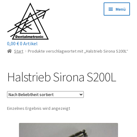
Zur
Zum
Menü
Navigation
Inhalt
springen
springen
0,00
€
0 Artikel
Home
Start
Produkte verschlagwortet mit „Halstrieb Sirona S200L“
Shop
Halstrieb Sirona S200L
Mein Konto / Login
Kontakt
Einzelnes Ergebnis wird angezeigt
Unterm
Reparaturservice
öffnen
Unterm
Wichtige Infos
öffnen