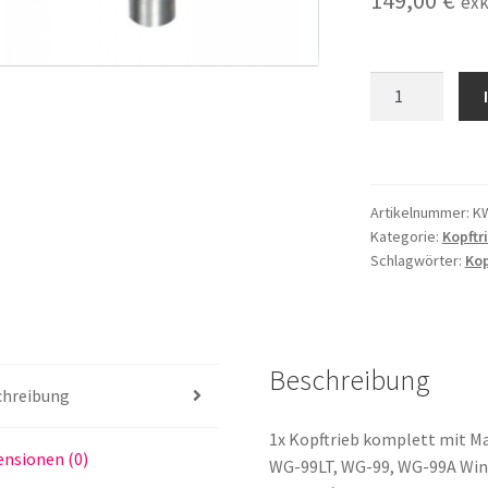
149,00
€
exk
Kopftrieb
passend
für
W&H
WG-
Artikelnummer:
K
99LT
Kategorie:
Kopftr
Winkelstück
Schlagwörter:
Kop
Menge
Beschreibung
chreibung
1x Kopftrieb komplett mit 
nsionen (0)
WG-99LT, WG-99, WG-99A Win