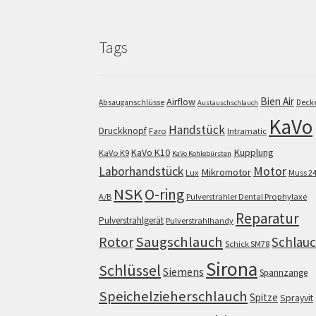
Tags
Bien Air
Airflow
Absauganschlüsse
Deck
Austauschschlauch
KaVo
Handstück
Druckknopf
Faro
Intramatic
KaVo K10
Kupplung
KaVo K9
KaVo Kohlebürsten
Motor
Laborhandstück
Mikromotor
Lux
Muss 2
NSK
O-ring
A/B
Pulverstrahler Dental Prophylaxe
Reparatur
Pulverstrahlgerät
Pulverstrahlhandy
Saugschlauch
Rotor
Schlau
Schick SM78
Sirona
Schlüssel
Siemens
Spannzange
Speichelzieherschlauch
Spitze
Sprayvit