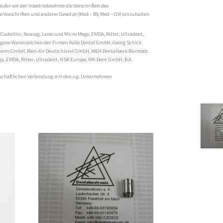
äufer vor der Inbetriebnahme die Vorschriften des
 Vorschriften und anderer Gesetze (Med – BV, Med – GV) einzuhalten
 Castellini, Nouvag, Lares und Micro Mega, EMDA, Ritter, Ultradent,
tragene Warenzeichen der Firmen KaVo Dental GmbH, Georg Schick
stems GmbH, Bien-Air Deutschland GmbH, W&H Dentalwerk Bürmoos
ga, EMDA, Ritter, Ultradent, NSK Europe, MK-Dent GmbH, B.A.
rtschaftlichen Verbindung mit den o.g. Unternehmen