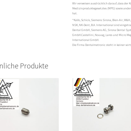
Wir verweisen ausdrücklich darauf, dass der K
Medizinproduktegesetztes (MPG) sowie andere
hat.
*KaVo, Schick, Siemens Sirona, Bien-Air, W&H,
NSK, NK-Dent, B.A. International sind einge
Dental GmbH, Siemens AG, Sirona Dental Sy
GmbH.Castellini, Nouvag, Lares und Micro Me
International GmbH.
Die Firma Dentalmetronic steht in keiner wi
nliche Produkte