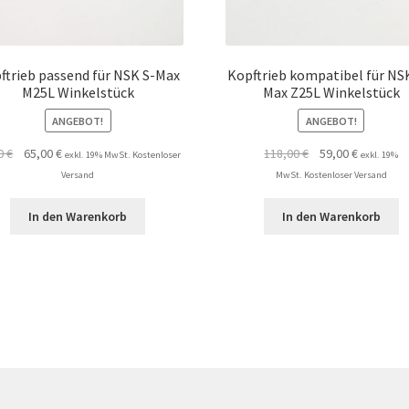
ftrieb passend für NSK S-Max
Kopftrieb kompatibel für NSK
M25L Winkelstück
Max Z25L Winkelstück
ANGEBOT!
ANGEBOT!
Ursprünglicher
Aktueller
Ursprünglicher
Aktueller
00
€
65,00
€
118,00
€
59,00
€
exkl. 19% MwSt. Kostenloser
exkl. 19%
Preis
Preis
Preis
Preis
Versand
MwSt. Kostenloser Versand
war:
ist:
war:
ist:
75,00 €
65,00 €.
118,00 €
59,00 €.
In den Warenkorb
In den Warenkorb