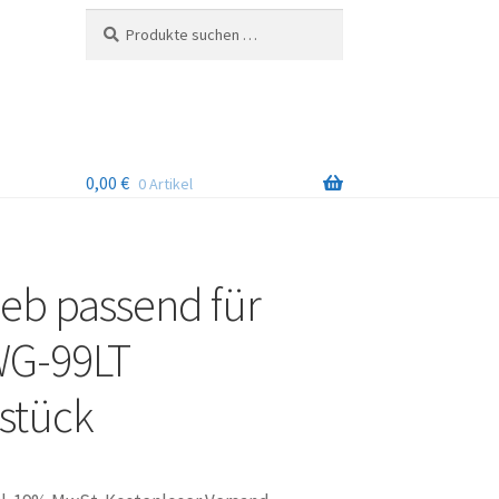
Suchen
Suchen
nach:
0,00
€
0 Artikel
ieb passend für
G-99LT
stück