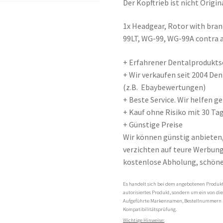
Der Kopftrieb ist nicht Origi
1x Headgear, Rotor with bra
99LT, WG-99, WG-99A contra 
+ Erfahrener Dentalproduktse
+ Wir verkaufen seit 2004 D
(z.B. Ebaybewertungen)
+ Beste Service. Wir helfen 
+ Kauf ohne Risiko mit 30 Tag
+ Günstige Preise
Wir können günstig anbieten
verzichten auf teure Werbung 
kostenlose Abholung, schöne
Es handelt sich bei dem angebotenen Produkt 
autorisiertes Produkt, sondern um ein von di
Aufgeführte Markennamen, Bestellnummern 
Kompatibilitätsprüfung.
Wichtige Hinweise: