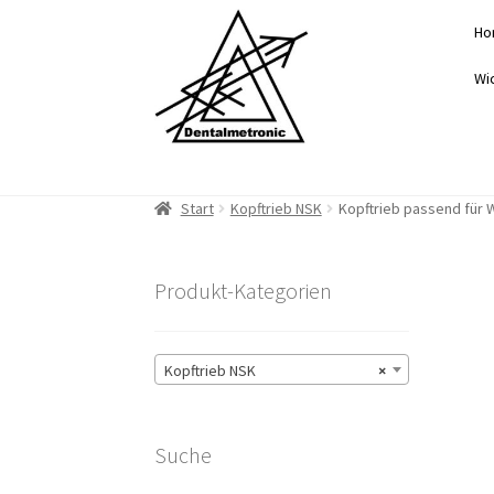
Zur
Zum
Ho
Navigation
Inhalt
springen
springen
Wi
Start
Kopftrieb NSK
Kopftrieb passend für
Produkt-Kategorien
Kopftrieb NSK
×
Suche