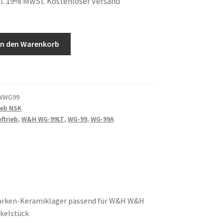
l. 19% MwSt. Kostenloser Versand
In den Warenkorb
WWG99
ieb NSK
ftrieb
,
W&H WG-99LT
,
WG-99
,
WG-99A
Marken-Keramiklager passend für W&H W&H
kelstück