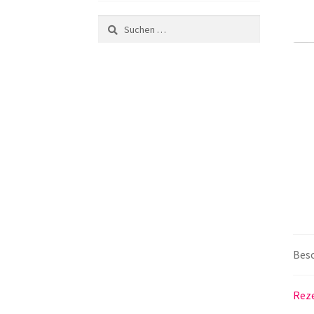
Suchen
nach:
Bes
Reze