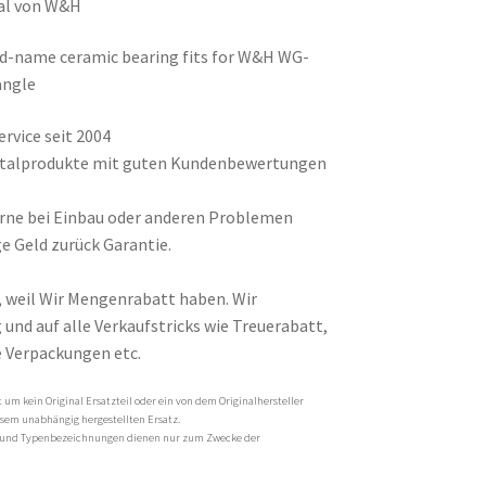
nal von W&H
nd-name ceramic bearing fits for W&H WG-
angle
rvice seit 2004
entalprodukte mit guten Kundenbewertungen
gerne bei Einbau oder anderen Problemen
e Geld zurück Garantie.
, weil Wir Mengenrabatt haben. Wir
und auf alle Verkaufstricks wie Treuerabatt,
 Verpackungen etc.
um kein Original Ersatzteil oder ein von dem Originalhersteller
esem unabhängig hergestellten Ersatz.
und Typenbezeichnungen dienen nur zum Zwecke der