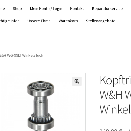
me
Shop
Mein Konto / Login
Kontakt
Reparaturservice
chtige Infos
Unsere Firma
Warenkorb
Stellenangebote
 W&H WG-99LT Winkelstück
Kopftr
W&H W
Winkel