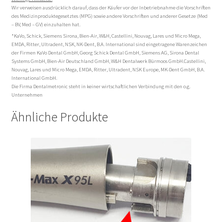
Wir verweisen ausdrücklich darauf, dass der Käufer vor der Inbetriebnahme die Vorschriften
des Medizinproduktegesetztes (MPG) sowie andere Vorschriften und anderer Gesetze (Med
– BV, Med – GV) einzuhalten hat.
*KaVo, Schick, Siemens Sirona, Bien-Air, W&H, Castellini, Nouvag, Lares und Micro Mega,
EMDA, Ritter, Ultradent, NSK, NK-Dent, B.A. International sind eingetragene Warenzeichen
der Firmen KaVo Dental GmbH, Georg Schick Dental GmbH, Siemens AG, Sirona Dental
Systems GmbH, Bien-Air Deutschland GmbH, W&H Dentalwerk Bürmoos GmbH.Castellini,
Nouvag, Lares und Micro Mega, EMDA, Ritter, Ultradent, NSK Europe, MK-Dent GmbH, B.A.
International GmbH.
Die Firma Dentalmetronic steht in keiner wirtschaftlichen Verbindung mit den o.g.
Unternehmen
Ähnliche Produkte