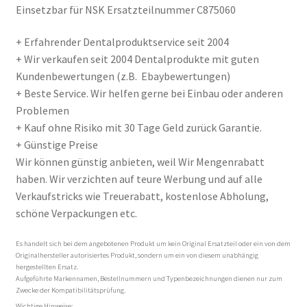
Einsetzbar für NSK Ersatzteilnummer C875060
+ Erfahrender Dentalproduktservice seit 2004
+ Wir verkaufen seit 2004 Dentalprodukte mit guten
Kundenbewertungen (z.B. Ebaybewertungen)
+ Beste Service. Wir helfen gerne bei Einbau oder anderen
Problemen
+ Kauf ohne Risiko mit 30 Tage Geld zurück Garantie.
+ Günstige Preise
Wir können günstig anbieten, weil Wir Mengenrabatt
haben. Wir verzichten auf teure Werbung und auf alle
Verkaufstricks wie Treuerabatt, kostenlose Abholung,
schöne Verpackungen etc.
Es handelt sich bei dem angebotenen Produkt um kein Original Ersatzteil oder ein von dem
Originalhersteller autorisiertes Produkt, sondern um ein von diesem unabhängig
hergestellten Ersatz.
Aufgeführte Markennamen, Bestellnummern und Typenbezeichnungen dienen nur zum
Zwecke der Kompatibilitätsprüfung.
Wichtige Hinweise: