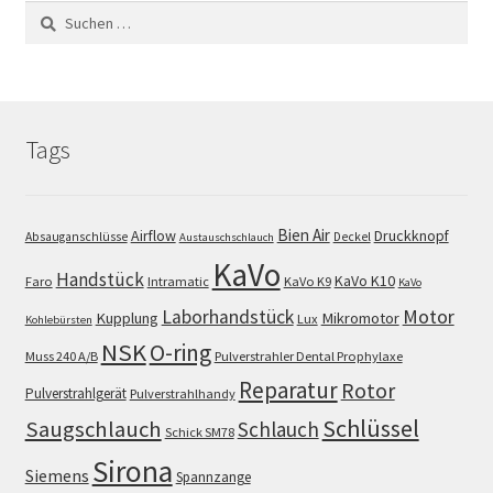
Suchen
nach:
Tags
Bien Air
Airflow
Druckknopf
Absauganschlüsse
Deckel
Austauschschlauch
KaVo
Handstück
KaVo K10
Faro
Intramatic
KaVo K9
KaVo
Motor
Laborhandstück
Kupplung
Mikromotor
Lux
Kohlebürsten
NSK
O-ring
Muss 240 A/B
Pulverstrahler Dental Prophylaxe
Reparatur
Rotor
Pulverstrahlgerät
Pulverstrahlhandy
Schlüssel
Saugschlauch
Schlauch
Schick SM78
Sirona
Siemens
Spannzange