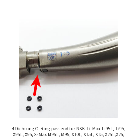
4 Dichtung O-Ring passend für NSK Ti-Max Ti95L, Ti95,
X95L, X95, S-Max M95L, M95, X10L, X15L, X15, X25L,X25,