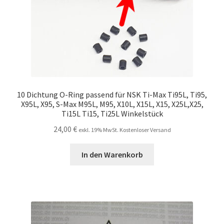
10 Dichtung O-Ring passend für NSK Ti-Max Ti95L, Ti95,
X95L, X95, S-Max M95L, M95, X10L, X15L, X15, X25L,X25,
Ti15L Ti15, Ti25L Winkelstück
24,00
€
exkl. 19% MwSt. Kostenloser Versand
In den Warenkorb