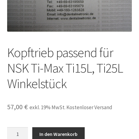
Unsere Firma
Warenkorb
Stellenangebote
Kopftrieb passend für
NSK Ti-Max Ti15L, Ti25L
Winkelstück
57,00
€
exkl. 19% MwSt. Kostenloser Versand
Kopftrieb
In den Warenkorb
passend