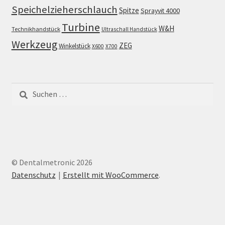
Speichelzieherschlauch
Spitze
Sprayvit 4000
Turbine
W&H
Technikhandstück
Ultraschall Handstück
Werkzeug
ZEG
Winkelstück
X600
X700
Suchen
nach:
© Dentalmetronic 2026
Datenschutz
Erstellt mit WooCommerce
.