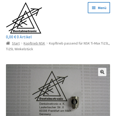
Zur
Zum
Menü
Navigation
Inhalt
springen
springen
0,00
€
0 Artikel
Home
Start
Kopftrieb NSK
Kopftrieb passend für NSK Ti-Max Ti15L,
Ti25L Winkelstück
Shop
Mein Konto / Login
Kontakt
Unterm
Reparaturservice
öffnen
Unterm
Wichtige Infos
öffnen