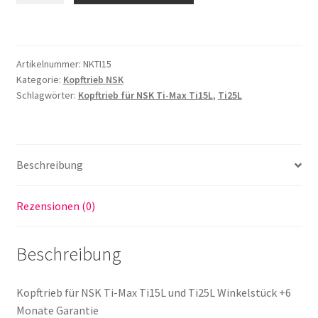
für
NSK
Ti-
Artikelnummer:
NKTI15
Max
Kategorie:
Kopftrieb NSK
Ti15L,
Schlagwörter:
Kopftrieb für NSK Ti-Max Ti15L
,
Ti25L
Ti25L
Winkelstück
Menge
Beschreibung
Rezensionen (0)
Beschreibung
Kopftrieb für NSK Ti-Max Ti15L und Ti25L Winkelstück +6
Monate Garantie