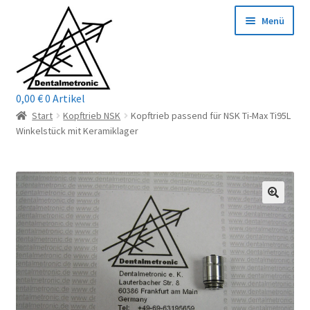
Zur
Zum
Menü
Navigation
Inhalt
springen
springen
0,00
€
0 Artikel
Home
Start
Kopftrieb NSK
Kopftrieb passend für NSK Ti-Max Ti95L
Winkelstück mit Keramiklager
Shop
Mein Konto / Login
Kontakt
Unterm
Reparaturservice
öffnen
Unterm
Wichtige Infos
öffnen