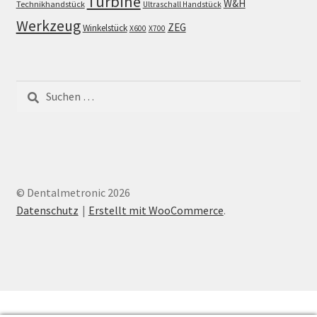
Turbine
W&H
Technikhandstück
Ultraschall Handstück
Werkzeug
ZEG
Winkelstück
X600
X700
Suchen
nach:
© Dentalmetronic 2026
Datenschutz
Erstellt mit WooCommerce
.