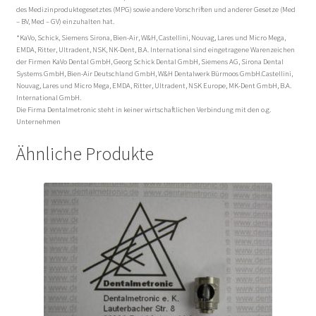
des Medizinproduktegesetztes (MPG) sowie andere Vorschriften und anderer Gesetze (Med
– BV, Med – GV) einzuhalten hat.
*KaVo, Schick, Siemens Sirona, Bien-Air, W&H, Castellini, Nouvag, Lares und Micro Mega,
EMDA, Ritter, Ultradent, NSK, NK-Dent, B.A. International sind eingetragene Warenzeichen
der Firmen KaVo Dental GmbH, Georg Schick Dental GmbH, Siemens AG, Sirona Dental
Systems GmbH, Bien-Air Deutschland GmbH, W&H Dentalwerk Bürmoos GmbH.Castellini,
Nouvag, Lares und Micro Mega, EMDA, Ritter, Ultradent, NSK Europe, MK-Dent GmbH, B.A.
International GmbH.
Die Firma Dentalmetronic steht in keiner wirtschaftlichen Verbindung mit den o.g.
Unternehmen
Ähnliche Produkte