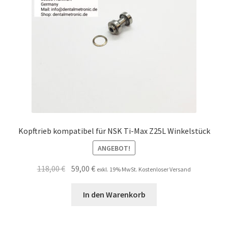
Kopftrieb kompatibel für NSK Ti-Max Z25L Winkelstück
ANGEBOT!
Ursprünglicher
Aktueller
118,00
€
59,00
€
exkl. 19% MwSt. Kostenloser Versand
Preis
Preis
war:
ist:
In den Warenkorb
118,00 €
59,00 €.