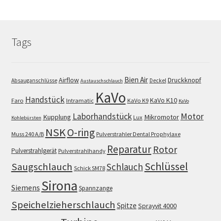
Tags
Bien Air
Airflow
Druckknopf
Absauganschlüsse
Deckel
Austauschschlauch
KaVo
Handstück
KaVo K10
Faro
Intramatic
KaVo K9
KaVo
Motor
Laborhandstück
Kupplung
Mikromotor
Lux
Kohlebürsten
NSK
O-ring
Muss 240 A/B
Pulverstrahler Dental Prophylaxe
Reparatur
Rotor
Pulverstrahlgerät
Pulverstrahlhandy
Schlüssel
Saugschlauch
Schlauch
Schick SM78
Sirona
Siemens
Spannzange
Speichelzieherschlauch
Spitze
Sprayvit 4000