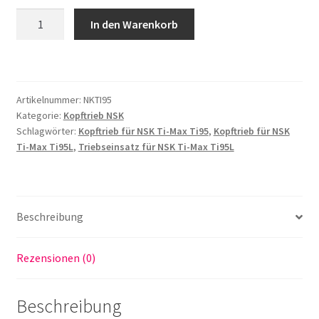
Kopftrieb
In den Warenkorb
passend
für
NSK
Ti-
Artikelnummer:
NKTI95
Max
Kategorie:
Kopftrieb NSK
Ti95L
Schlagwörter:
Kopftrieb für NSK Ti-Max Ti95
,
Kopftrieb für NSK
Winkelstück
Ti-Max Ti95L
,
Triebseinsatz für NSK Ti-Max Ti95L
mit
Keramiklager
Menge
Beschreibung
Rezensionen (0)
Beschreibung