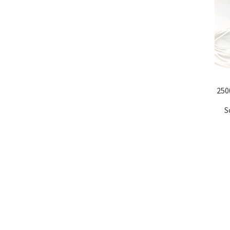
250
S