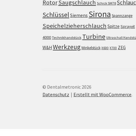
Saugschlauch
Rotor
Schlau
Schick SM78
Sirona
Schlüssel
Siemens
Spannzange
Speichelzieherschlauch
Spitze
Sprayvit
Turbine
4000
Technikhandstück
Ultraschall Handst
Werkzeug
W&H
ZEG
Winkelstück
X600
X700
© Dentalmetronic 2026
Datenschutz
Erstellt mit WooCommerce
.