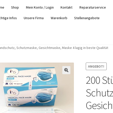
me
Shop
Mein Konto / Login
Kontakt
Reparaturservice
chtige Infos
Unsere Firma
Warenkorb
Stellenangebote
undschutz, Schutzmaske, Gesichtmaske, Maske 4 lagig in beste Qualität
ANGEBOT!
200 St
Schut
Gesich