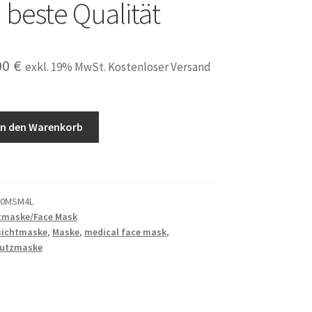
n beste Qualität
prünglicher
Aktueller
00
€
exkl. 19% MwSt. Kostenloser Versand
is
Preis
:
ist:
In den Warenkorb
00 €
10,00 €.
00MSM4L
zmaske/Face Mask
sichtmaske
,
Maske
,
medical face mask
,
utzmaske