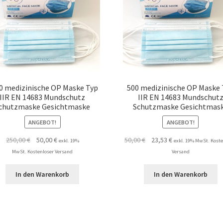
0 medizinische OP Maske Typ
500 medizinische OP Maske
IIR EN 14683 Mundschutz
IIR EN 14683 Mundschut
chutzmaske Gesichtmaske
Schutzmaske Gesichtmas
ANGEBOT!
ANGEBOT!
Ursprünglicher
Aktueller
Ursprünglicher
Aktueller
250,00
€
50,00
€
50,00
€
23,53
€
exkl. 19%
exkl. 19% MwSt. Koste
Preis
Preis
Preis
Preis
MwSt. Kostenloser Versand
Versand
war:
ist:
war:
ist:
250,00 €
50,00 €.
50,00 €
23,53 €.
In den Warenkorb
In den Warenkorb