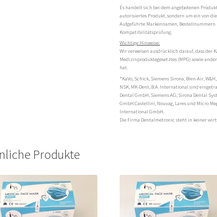
Es handelt sich bei dem angebotenen Produkt 
autorisiertes Produkt, sondern um ein von di
Aufgeführte Markennamen, Bestellnummern 
Kompatibilitätsprüfung.
Wichtige Hinweise:
Wir verweisen ausdrücklich darauf, dass der K
Medizinproduktegesetztes (MPG) sowie andere
hat.
*KaVo, Schick, Siemens Sirona, Bien-Air, W&H,
NSK, MK-Dent, B.A. International sind einge
Dental GmbH, Siemens AG, Sirona Dental Sy
GmbH.Castellini, Nouvag, Lares und Micro Me
International GmbH.
Die Firma Dentalmetronic steht in keiner wi
nliche Produkte