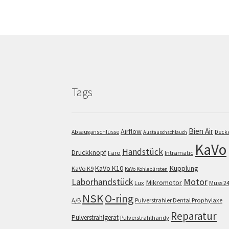
Tags
Bien Air
Airflow
Absauganschlüsse
Deck
Austauschschlauch
KaVo
Handstück
Druckknopf
Faro
Intramatic
KaVo K10
Kupplung
KaVo K9
KaVo Kohlebürsten
Motor
Laborhandstück
Mikromotor
Lux
Muss 2
NSK
O-ring
A/B
Pulverstrahler Dental Prophylaxe
Reparatur
Pulverstrahlgerät
Pulverstrahlhandy