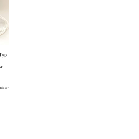
 Typ
z
ke
nloser