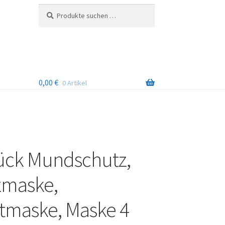
Suchen
Suchen
nach:
0,00
€
0 Artikel
ück Mundschutz,
zmaske,
tmaske, Maske 4