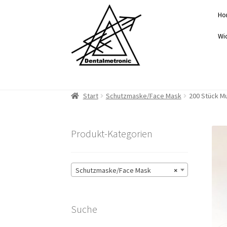
Zur
Zum
Ho
Navigation
Inhalt
springen
springen
Wi
Start
Schutzmaske/Face Mask
200 Stück M
Produkt-Kategorien
Schutzmaske/Face Mask
×
Suche