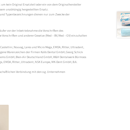
um kein Original Ersatzteil oder ein von dem Originalhersteller
esem unabhängig hergestellten Ersatz.
und Typenbezeichnungen dienen nur zum Zwecke der
äufer vor der Inbetriebnahme die Vorschriften des
 Vorschriften und anderer Gesetze (Med – BV, Med – GV) einzuhalten
 Castellini, Nouvag, Lares und Micro Mega, EMDA, Ritter, Ultradent,
tragene Warenzeichen der Firmen KaVo Dental GmbH, Georg Schick
stems GmbH, Bien-Air Deutschland GmbH, W&H Dentalwerk Bürmoos
ga, EMDA, Ritter, Ultradent, NSK Europe, MK-Dent GmbH, B.A.
rtschaftlichen Verbindung mit den o.g. Unternehmen