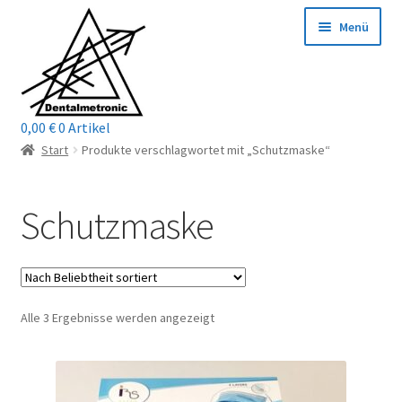
Zur
Zum
Menü
Navigation
Inhalt
springen
springen
0,00
€
0 Artikel
Home
Start
Produkte verschlagwortet mit „Schutzmaske“
Shop
Schutzmaske
Mein Konto / Login
Kontakt
Nach
Alle 3 Ergebnisse werden angezeigt
Unterm
Reparaturservice
Beliebtheit
öffnen
sortiert
Unterm
Wichtige Infos
öffnen