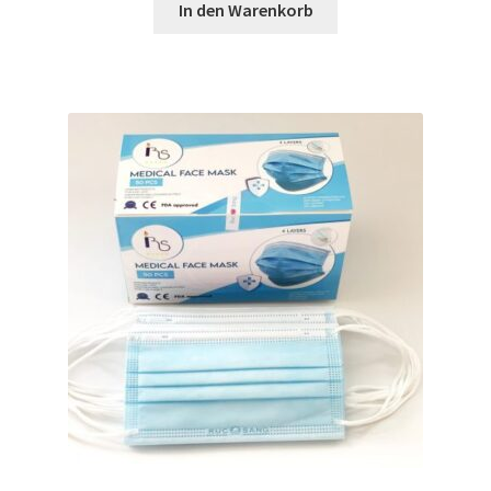
war:
ist:
In den Warenkorb
50,00 €
23,53 €.