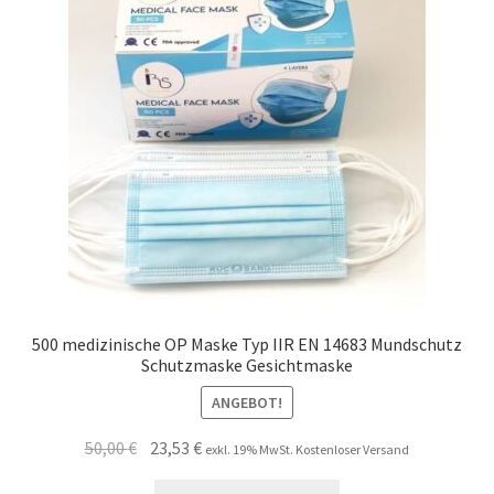
Unsere Firma
Warenkorb
Stellenangebote
500 medizinische OP Maske Typ IIR EN 14683 Mundschutz
Schutzmaske Gesichtmaske
ANGEBOT!
Ursprünglicher
Aktueller
50,00
€
23,53
€
exkl. 19% MwSt. Kostenloser Versand
Preis
Preis