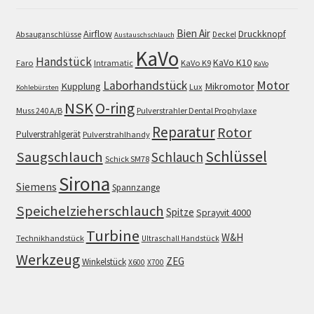
Bien Air
Airflow
Druckknopf
Absauganschlüsse
Deckel
Austauschschlauch
KaVo
Handstück
KaVo K10
Faro
Intramatic
KaVo K9
KaVo
Motor
Laborhandstück
Kupplung
Mikromotor
Lux
Kohlebürsten
NSK
O-ring
Muss 240 A/B
Pulverstrahler Dental Prophylaxe
Reparatur
Rotor
Pulverstrahlgerät
Pulverstrahlhandy
Schlüssel
Saugschlauch
Schlauch
Schick SM78
Sirona
Siemens
Spannzange
Speichelzieherschlauch
Spitze
Sprayvit 4000
Turbine
W&H
Technikhandstück
Ultraschall Handstück
Werkzeug
ZEG
Winkelstück
X600
X700