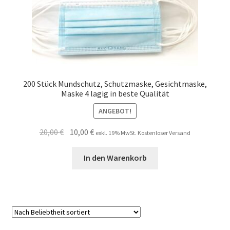
200 Stück Mundschutz, Schutzmaske, Gesichtmaske,
Maske 4 lagig in beste Qualität
ANGEBOT!
Ursprünglicher
Aktueller
20,00
€
10,00
€
exkl. 19% MwSt. Kostenloser Versand
Preis
Preis
war:
ist:
In den Warenkorb
20,00 €
10,00 €.