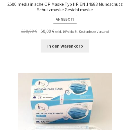
2500 medizinische OP Maske Typ IIR EN 14683 Mundschutz
Schutzmaske Gesichtmaske
ANGEBOT!
Ursprünglicher
Aktueller
250,00
€
50,00
€
exkl. 19% MwSt. Kostenloser Versand
Preis
Preis
war:
ist:
In den Warenkorb
250,00 €
50,00 €.