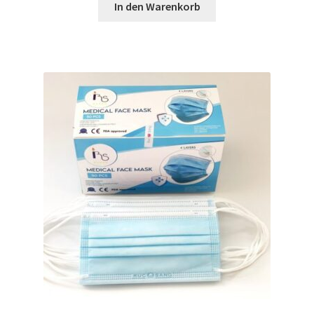
war:
ist:
In den Warenkorb
50,00 €
23,53 €.