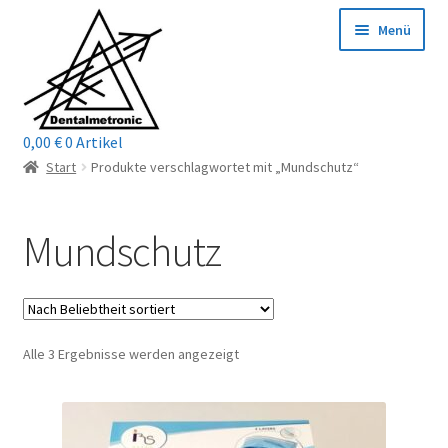
Zur
Zum
Menü
Navigation
Inhalt
springen
springen
0,00
€
0 Artikel
Home
Start
Produkte verschlagwortet mit „Mundschutz“
Shop
Mundschutz
Mein Konto / Login
Kontakt
Nach
Alle 3 Ergebnisse werden angezeigt
Unterm
Reparaturservice
Beliebtheit
öffnen
sortiert
Unterm
Wichtige Infos
öffnen