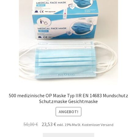
Unsere Firma
Warenkorb
Stellenangebote
500 medizinische OP Maske Typ IIR EN 14683 Mundschutz
Schutzmaske Gesichtmaske
ANGEBOT!
Ursprünglicher
Aktueller
50,00
€
23,53
€
exkl. 19% MwSt. Kostenloser Versand
Preis
Preis