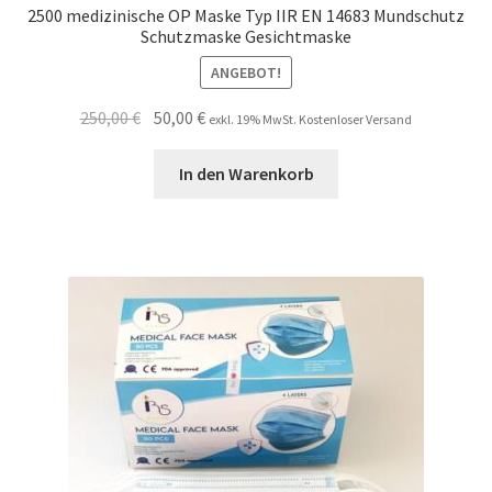
2500 medizinische OP Maske Typ IIR EN 14683 Mundschutz
Schutzmaske Gesichtmaske
ANGEBOT!
Ursprünglicher
Aktueller
250,00
€
50,00
€
exkl. 19% MwSt. Kostenloser Versand
Preis
Preis
war:
ist:
In den Warenkorb
250,00 €
50,00 €.