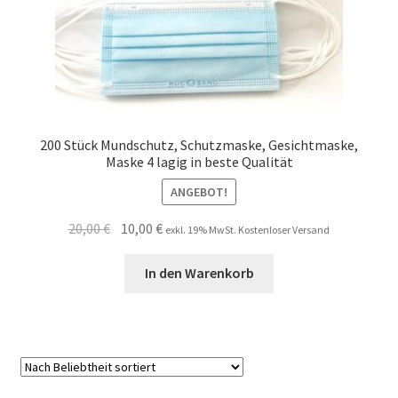
200 Stück Mundschutz, Schutzmaske, Gesichtmaske,
Maske 4 lagig in beste Qualität
ANGEBOT!
Ursprünglicher
Aktueller
20,00
€
10,00
€
exkl. 19% MwSt. Kostenloser Versand
Preis
Preis
war:
ist:
In den Warenkorb
20,00 €
10,00 €.