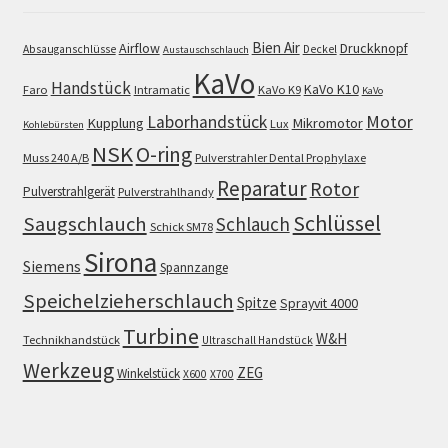
Bien Air
Airflow
Druckknopf
Absauganschlüsse
Deckel
Austauschschlauch
KaVo
Handstück
KaVo K10
Faro
Intramatic
KaVo K9
KaVo
Motor
Laborhandstück
Kupplung
Mikromotor
Lux
Kohlebürsten
NSK
O-ring
Muss 240 A/B
Pulverstrahler Dental Prophylaxe
Reparatur
Rotor
Pulverstrahlgerät
Pulverstrahlhandy
Schlüssel
Saugschlauch
Schlauch
Schick SM78
Sirona
Siemens
Spannzange
Speichelzieherschlauch
Spitze
Sprayvit 4000
Turbine
W&H
Technikhandstück
Ultraschall Handstück
Werkzeug
ZEG
Winkelstück
X600
X700