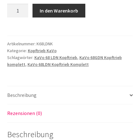
Kopftrieb
In den Warenkorb
kompatibel
zu
Kavo
68LDN,
Artikelnummer:
K68LDNK
68GDN
Kategorie:
Kopftrieb KaVo
Kopf
Schlagwörter:
KaVo 68 LDN Kopftrieb
,
KaVo 68GDN Kopftrieb
komplett
komplett
,
KaVo 68LDN Kopftrieb Komplett
mit
Kugellager
und
Spannzange
Beschreibung
Menge
Rezensionen (0)
Beschreibung