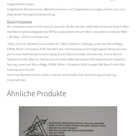
hergestellten Ersatz.
Aufgeführte Markennamen, Bestellnummern und Typenbezeichnungen dienen nur zum
Zwecke der Kompatibilitätsprüfung.
Wichtige Hinweise:
Wir verweisen ausdrücklich darauf, dass der Käufer vor der Inbetriebnahme die Vorschriften
des Medizinproduktegesetztes (MPG) sowie andere Vorschriften und anderer Gesetze (Med
– BV, Med – GV) einzuhalten hat.
*KaVo, Schick, Siemens Sirona, Bien-Air, W&H, Castellini, Nouvag, Lares und Micro Mega,
EMDA, Ritter, Ultradent, NSK, NK-Dent, B.A. International sind eingetragene Warenzeichen
der Firmen KaVo Dental GmbH, Georg Schick Dental GmbH, Siemens AG, Sirona Dental
Systems GmbH, Bien-Air Deutschland GmbH, W&H Dentalwerk Bürmoos GmbH.Castellini,
Nouvag, Lares und Micro Mega, EMDA, Ritter, Ultradent, NSK Europe, MK-Dent GmbH, B.A.
International GmbH.
Die Firma Dentalmetronic steht in keiner wirtschaftlichen Verbindung mit den o.g.
Unternehmen
Ähnliche Produkte