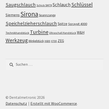
Schlüssel
Saugschlauch
Schlauch
Schick SM78
Sirona
Siemens
Spannzange
Speichelzieherschlauch
Spitze
Sprayvit 4000
Turbine
W&H
Technikhandstück
Ultraschall Handstück
Werkzeug
ZEG
Winkelstück
X600
X700
Suchen
nach:
© Dentalmetronic 2026
Datenschutz
Erstellt mit WooCommerce
.