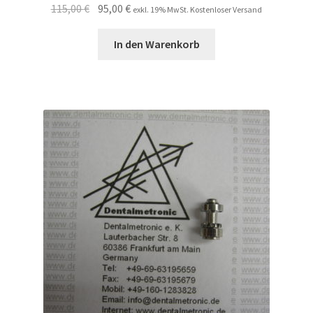
Ursprünglicher
Aktueller
115,00
€
95,00
€
exkl. 19% MwSt. Kostenloser Versand
Preis
Preis
war:
ist:
In den Warenkorb
115,00 €
95,00 €.