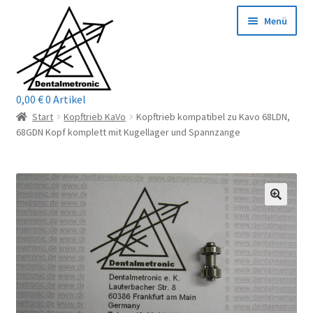
Zur
Zum
Menü
Navigation
Inhalt
springen
springen
0,00
€
0 Artikel
Home
Start
Kopftrieb KaVo
Kopftrieb kompatibel zu Kavo 68LDN,
68GDN Kopf komplett mit Kugellager und Spannzange
Shop
Mein Konto / Login
Kontakt
Unterm
Reparaturservice
öffnen
Unterm
Wichtige Infos
öffnen