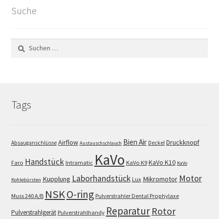
Suche
Suchen
nach:
Tags
Bien Air
Airflow
Druckknopf
Absauganschlüsse
Deckel
Austauschschlauch
KaVo
Handstück
KaVo K10
Faro
Intramatic
KaVo K9
KaVo
Motor
Laborhandstück
Kupplung
Mikromotor
Lux
Kohlebürsten
NSK
O-ring
Muss 240 A/B
Pulverstrahler Dental Prophylaxe
Reparatur
Rotor
Pulverstrahlgerät
Pulverstrahlhandy