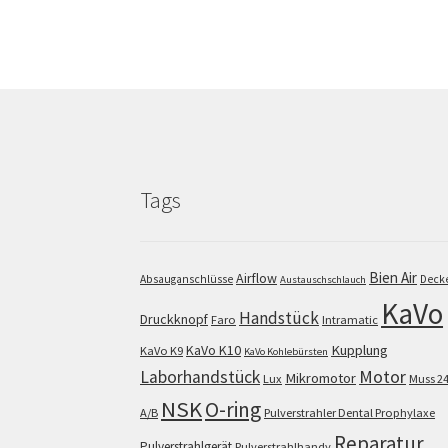
Tags
Bien Air
Airflow
Absauganschlüsse
Deck
Austauschschlauch
KaVo
Handstück
Druckknopf
Faro
Intramatic
KaVo K10
Kupplung
KaVo K9
KaVo Kohlebürsten
Motor
Laborhandstück
Mikromotor
Lux
Muss 2
NSK
O-ring
A/B
Pulverstrahler Dental Prophylaxe
Reparatur
Pulverstrahlgerät
Pulverstrahlhandy