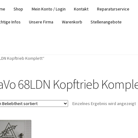
me
Shop
Mein Konto / Login
Kontakt
Reparaturservice
chtige Infos
Unsere Firma
Warenkorb
Stellenangebote
LDN Kopftrieb Komplett“
aVo 68LDN Kopftrieb Komple
Einzelnes Ergebnis wird angezeigt