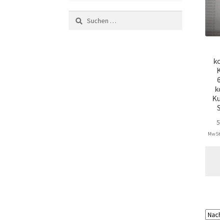
Suchen
nach:
k
k
Ku
MwSt.