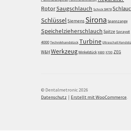
Saugschlauch
Rotor
Schlau
Schick SM78
Sirona
Schlüssel
Siemens
Spannzange
Speichelzieherschlauch
Spitze
Sprayvit
Turbine
4000
Technikhandstück
Ultraschall Handst
Werkzeug
W&H
ZEG
Winkelstück
X600
X700
© Dentalmetronic 2026
Datenschutz
Erstellt mit WooCommerce
.