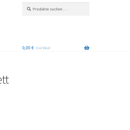
Suchen
Suchen
nach:
0,00
€
0 Artikel
tt