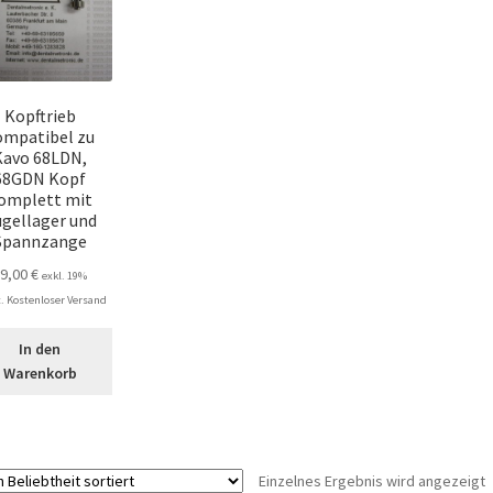
Kopftrieb
ompatibel zu
Kavo 68LDN,
68GDN Kopf
omplett mit
gellager und
Spannzange
59,00
€
exkl. 19%
 Kostenloser Versand
In den
Warenkorb
Einzelnes Ergebnis wird angezeigt