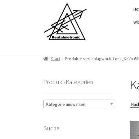
Zur
Zum
Ho
Navigation
Inhalt
springen
springen
Wi
Start
Produkte verschlagwortet mit „KaVo 68
K
Produkt-Kategorien
Kategorie auswählen
Suche