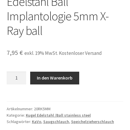
Edelstahl Ball
Implantologie 5mm X-
Ray ball
7,95
€
exkl. 19% MwSt. Kostenloser Versand
20
In den Warenkorb
Kugel
Röntgenkugel
Edelstahl
Ball
Artikelnummer:
20RK5MM
Implantologie
Kategorie:
Kugel Edelstahl /Ball stainless steel
5mm
Schlagwörter:
KaVo
,
Saugschlauch
,
Speichelzieherschlauch
X-