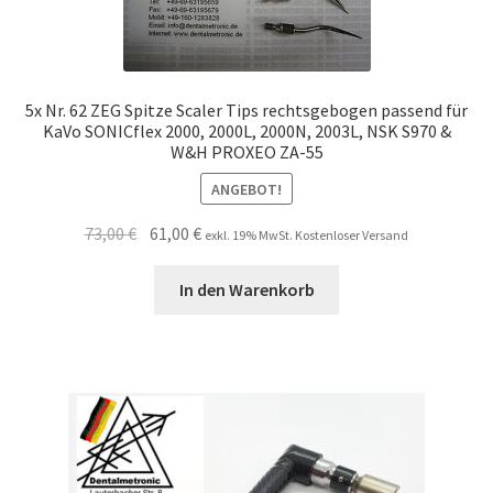
5x Nr. 62 ZEG Spitze Scaler Tips rechtsgebogen passend für
KaVo SONICflex 2000, 2000L, 2000N, 2003L, NSK S970 &
W&H PROXEO ZA-55
ANGEBOT!
Ursprünglicher
Aktueller
73,00
€
61,00
€
exkl. 19% MwSt. Kostenloser Versand
Preis
Preis
war:
ist:
In den Warenkorb
73,00 €
61,00 €.