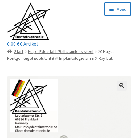
Zur
Zum
Menü
Navigation
Inhalt
springen
springen
0,00
€
0 Artikel
Home
Start
Kugel Edelstahl /Ball stainless steel
20 Kugel
Röntgenkugel Edelstahl Ball Implantologie 5mm X-Ray ball
Shop
Mein Konto / Login
Kontakt
Unterm
Reparaturservice
öffnen
Unterm
Wichtige Infos
öffnen