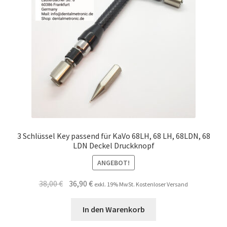
3 Schlüssel Key passend für KaVo 68LH, 68 LH, 68LDN, 68
LDN Deckel Druckknopf
ANGEBOT!
Ursprünglicher
Aktueller
38,00
€
36,90
€
exkl. 19% MwSt. Kostenloser Versand
Preis
Preis
war:
ist:
In den Warenkorb
38,00 €
36,90 €.