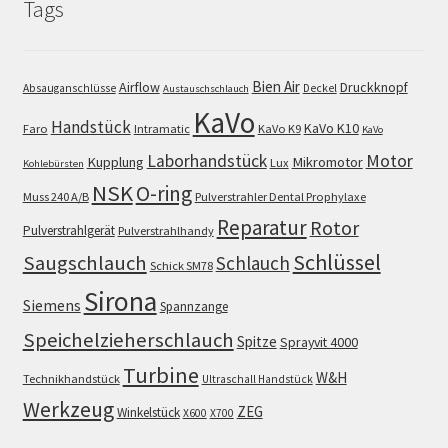
Tags
Bien Air
Airflow
Druckknopf
Absauganschlüsse
Deckel
Austauschschlauch
KaVo
Handstück
KaVo K10
Faro
Intramatic
KaVo K9
KaVo
Motor
Laborhandstück
Kupplung
Mikromotor
Lux
Kohlebürsten
NSK
O-ring
Muss 240 A/B
Pulverstrahler Dental Prophylaxe
Reparatur
Rotor
Pulverstrahlgerät
Pulverstrahlhandy
Schlüssel
Saugschlauch
Schlauch
Schick SM78
Sirona
Siemens
Spannzange
Speichelzieherschlauch
Spitze
Sprayvit 4000
Turbine
W&H
Technikhandstück
Ultraschall Handstück
Werkzeug
ZEG
Winkelstück
X600
X700