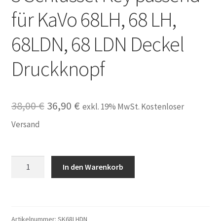
für KaVo 68LH, 68 LH,
68LDN, 68 LDN Deckel
Druckknopf
Ursprünglicher
Aktueller
38,00
€
36,90
€
exkl. 19% MwSt. Kostenloser
Preis
Preis
Versand
war:
ist:
38,00 €
36,90 €.
3
In den Warenkorb
Schlüssel
Key
passend
für
Artikelnummer:
SK68LHDN