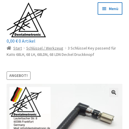
Zur
Zum
Menü
Navigation
Inhalt
springen
springen
0,00
€
0 Artikel
Home
Start
Schlüssel / Werkzeug
3 Schlüssel Key passend für
KaVo 68LH, 68 LH, 68LDN, 68 LDN Deckel Druckknopf
Shop
Mein Konto / Login
ANGEBOT!
Kontakt
Unterm
Reparaturservice
öffnen
Unterm
Wichtige Infos
öffnen