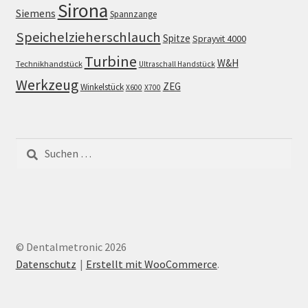
Sirona
Siemens
Spannzange
Speichelzieherschlauch
Spitze
Sprayvit 4000
Turbine
W&H
Technikhandstück
Ultraschall Handstück
Werkzeug
ZEG
Winkelstück
X600
X700
Suchen
nach:
© Dentalmetronic 2026
Datenschutz
Erstellt mit WooCommerce
.