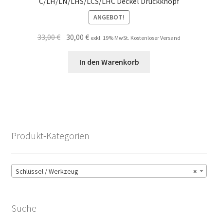
C/LH/LN/LHS/LCS/LHC Deckel Druckknopf
ANGEBOT!
Ursprünglicher
Aktueller
33,00
€
30,00
€
exkl. 19% MwSt. Kostenloser Versand
Preis
Preis
war:
ist:
In den Warenkorb
33,00 €
30,00 €.
Produkt-Kategorien
Schlüssel / Werkzeug
×
Suche