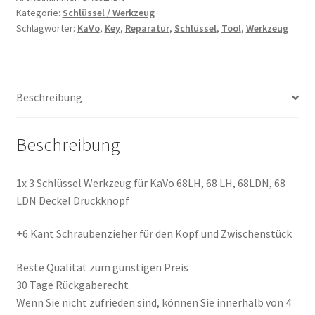
KaVo
Kategorie:
Schlüssel / Werkzeug
68LH,
Schlagwörter:
KaVo
,
Key
,
Reparatur
,
Schlüssel
,
Tool
,
Werkzeug
68
LH,
68LDN,
68
Beschreibung
LDN
Deckel
Beschreibung
Druckknopf
Menge
1x 3 Schlüssel Werkzeug für KaVo 68LH, 68 LH, 68LDN, 68
LDN Deckel Druckknopf
+6 Kant Schraubenzieher für den Kopf und Zwischenstück
Beste Qualität zum günstigen Preis
30 Tage Rückgaberecht
Wenn Sie nicht zufrieden sind, können Sie innerhalb von 4