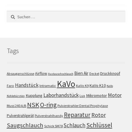
Suchen
nach:
Tags
Bien Air
Airflow
Druckknopf
Absauganschlüsse
Deckel
Austauschschlauch
KaVo
Handstück
KaVo K10
Faro
Intramatic
KaVo K9
KaVo
Motor
Laborhandstück
Kupplung
Mikromotor
Lux
Kohlebürsten
NSK
O-ring
Muss 240 A/B
Pulverstrahler Dental Prophylaxe
Reparatur
Rotor
Pulverstrahlgerät
Pulverstrahlhandy
Schlüssel
Saugschlauch
Schlauch
Schick SM78