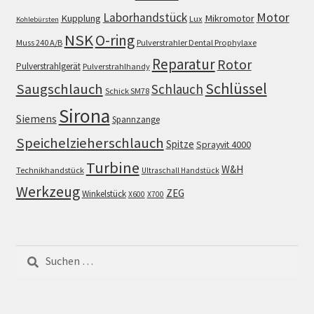
Motor
Laborhandstück
Kupplung
Mikromotor
Lux
Kohlebürsten
NSK
O-ring
Muss 240 A/B
Pulverstrahler Dental Prophylaxe
Reparatur
Rotor
Pulverstrahlgerät
Pulverstrahlhandy
Schlüssel
Saugschlauch
Schlauch
Schick SM78
Sirona
Siemens
Spannzange
Speichelzieherschlauch
Spitze
Sprayvit 4000
Turbine
W&H
Technikhandstück
Ultraschall Handstück
Werkzeug
ZEG
Winkelstück
X600
X700
Suchen
nach: