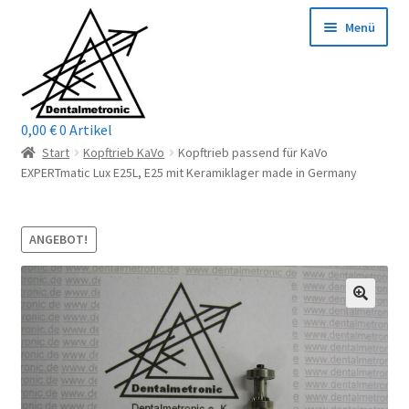
Zur
Zum
Menü
Navigation
Inhalt
springen
springen
0,00
€
0 Artikel
Home
Start
Kopftrieb KaVo
Kopftrieb passend für KaVo
EXPERTmatic Lux E25L, E25 mit Keramiklager made in Germany
Shop
Mein Konto / Login
ANGEBOT!
Kontakt
Unterm
Reparaturservice
öffnen
Unterm
Wichtige Infos
öffnen