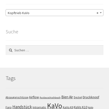
Kopftrieb KaVo
×
Suche
Suchen
nach:
Tags
Bien Air
Airflow
Druckknopf
Absauganschlüsse
Deckel
Austauschschlauch
KaVo
Handstück
KaVo K10
Faro
Intramatic
KaVo K9
KaVo