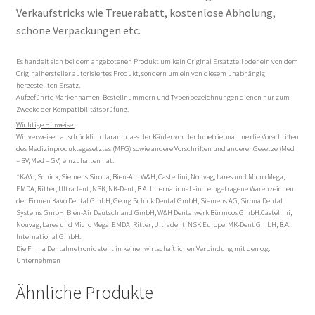
Verkaufstricks wie Treuerabatt, kostenlose Abholung,
schöne Verpackungen etc.
Es handelt sich bei dem angebotenen Produkt um kein Original Ersatzteil oder ein von dem
Originalhersteller autorisiertes Produkt, sondern um ein von diesem unabhängig
hergestellten Ersatz.
Aufgeführte Markennamen, Bestellnummern und Typenbezeichnungen dienen nur zum
Zwecke der Kompatibilitätsprüfung.
Wichtige Hinweise:
Wir verweisen ausdrücklich darauf, dass der Käufer vor der Inbetriebnahme die Vorschriften
des Medizinproduktegesetztes (MPG) sowie andere Vorschriften und anderer Gesetze (Med
– BV, Med – GV) einzuhalten hat.
*KaVo, Schick, Siemens Sirona, Bien-Air, W&H, Castellini, Nouvag, Lares und Micro Mega,
EMDA, Ritter, Ultradent, NSK, NK-Dent, B.A. International sind eingetragene Warenzeichen
der Firmen KaVo Dental GmbH, Georg Schick Dental GmbH, Siemens AG, Sirona Dental
Systems GmbH, Bien-Air Deutschland GmbH, W&H Dentalwerk Bürmoos GmbH.Castellini,
Nouvag, Lares und Micro Mega, EMDA, Ritter, Ultradent, NSK Europe, MK-Dent GmbH, B.A.
International GmbH.
Die Firma Dentalmetronic steht in keiner wirtschaftlichen Verbindung mit den o.g.
Unternehmen
Ähnliche Produkte