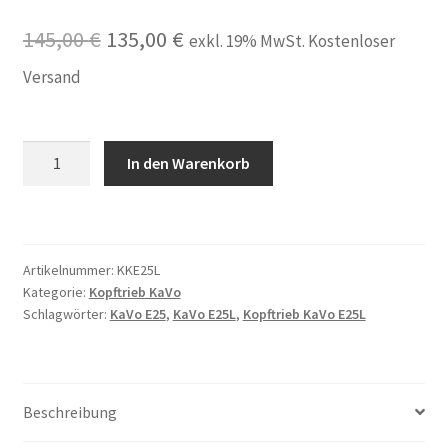
Ursprünglicher
Aktueller
145,00
€
135,00
€
exkl. 19% MwSt. Kostenloser
Preis
Preis
Versand
war:
ist:
145,00 €
135,00 €.
Kopftrieb
In den Warenkorb
passend
für
KaVo
EXPERTmatic
Artikelnummer:
KKE25L
Lux
Kategorie:
Kopftrieb KaVo
E25L,
Schlagwörter:
KaVo E25
,
KaVo E25L
,
Kopftrieb KaVo E25L
E25
mit
Keramiklager
made
Beschreibung
in