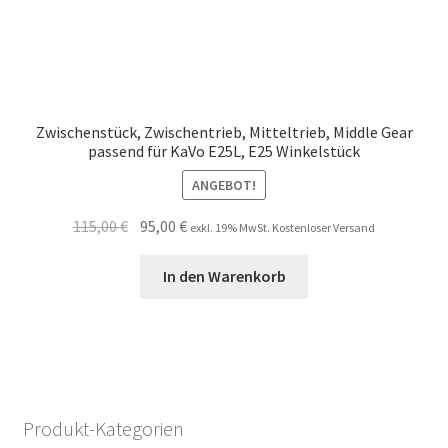
Zwischenstück, Zwischentrieb, Mitteltrieb, Middle Gear
passend für KaVo E25L, E25 Winkelstück
ANGEBOT!
Ursprünglicher
Aktueller
115,00
€
95,00
€
exkl. 19% MwSt. Kostenloser Versand
Preis
Preis
war:
ist:
In den Warenkorb
115,00 €
95,00 €.
Produkt-Kategorien