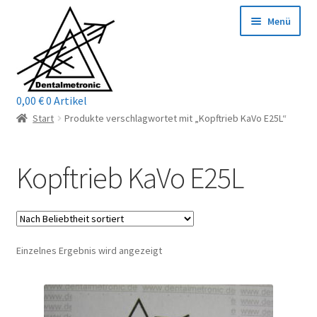
Zur
Zum
Menü
Navigation
Inhalt
springen
springen
0,00
€
0 Artikel
Home
Start
Produkte verschlagwortet mit „Kopftrieb KaVo E25L“
Shop
Kopftrieb KaVo E25L
Mein Konto / Login
Kontakt
Einzelnes Ergebnis wird angezeigt
Unterm
Reparaturservice
öffnen
Unterm
Wichtige Infos
öffnen