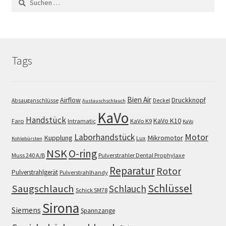
nach:
Tags
Bien Air
Airflow
Druckknopf
Absauganschlüsse
Deckel
Austauschschlauch
KaVo
Handstück
KaVo K10
Faro
Intramatic
KaVo K9
KaVo
Motor
Laborhandstück
Kupplung
Mikromotor
Lux
Kohlebürsten
NSK
O-ring
Muss 240 A/B
Pulverstrahler Dental Prophylaxe
Reparatur
Rotor
Pulverstrahlgerät
Pulverstrahlhandy
Schlüssel
Saugschlauch
Schlauch
Schick SM78
Sirona
Siemens
Spannzange