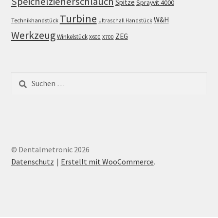
Speichelzieherschlauch
Spitze
Sprayvit 4000
Turbine
W&H
Technikhandstück
Ultraschall Handstück
Werkzeug
ZEG
Winkelstück
X600
X700
Suchen
nach:
© Dentalmetronic 2026
Datenschutz
Erstellt mit WooCommerce
.