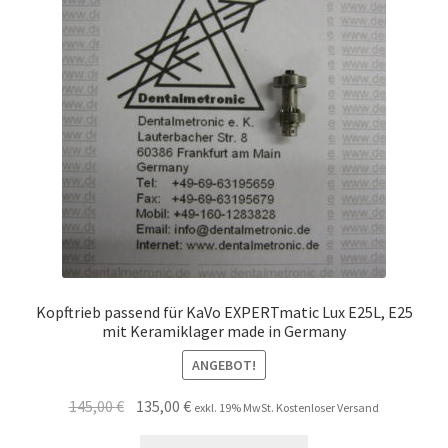
Unsere Firma
Warenkorb
Stellenangebote
Kopftrieb passend für KaVo EXPERTmatic Lux E25L, E25
mit Keramiklager made in Germany
ANGEBOT!
Ursprünglicher
Aktueller
145,00
€
135,00
€
exkl. 19% MwSt. Kostenloser Versand
Preis
Preis