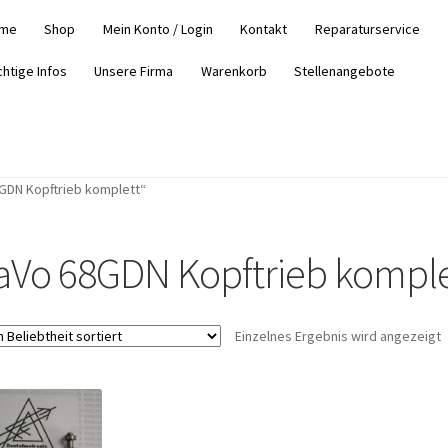
me
Shop
Mein Konto / Login
Kontakt
Reparaturservice
chtige Infos
Unsere Firma
Warenkorb
Stellenangebote
GDN Kopftrieb komplett“
aVo 68GDN Kopftrieb komple
Einzelnes Ergebnis wird angezeigt