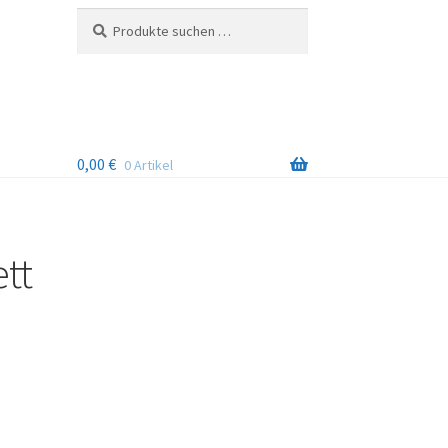
Suchen
Suchen
nach:
0,00
€
0 Artikel
tt