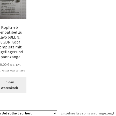
Kopftrieb
ompatibel zu
Kavo 68LDN,
68GDN Kopf
omplett mit
gellager und
Spannzange
59,00
€
exkl. 19%
 Kostenloser Versand
In den
Warenkorb
Einzelnes Ergebnis wird angezeigt