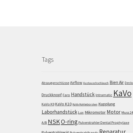
Tags
Bien Air
Airflow
Absauganschlüsse
Deck
Austauschschlauch
KaVo
Handstück
Druckknopf
Faro
Intramatic
KaVo K10
Kupplung
KaVo K9
KaVo Kohlebürsten
Motor
Laborhandstück
Mikromotor
Lux
Muss 2
NSK
O-ring
A/B
Pulverstrahler Dental Prophylaxe
Reparatur
Pulverstrahlgerät
Pulverstrahlhandy