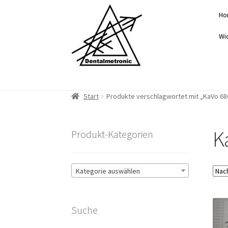
Zur
Zum
Ho
Navigation
Inhalt
springen
springen
Wi
Start
Produkte verschlagwortet mit „KaVo 68
K
Produkt-Kategorien
Kategorie auswählen
Suche