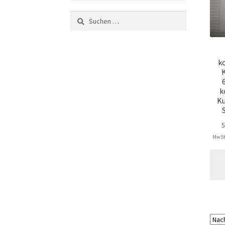
Suchen
nach:
k
k
Ku
MwSt.