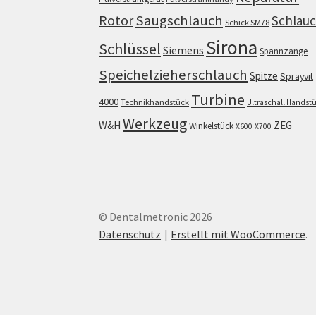
Saugschlauch
Rotor
Schlau
Schick SM78
Sirona
Schlüssel
Siemens
Spannzange
Speichelzieherschlauch
Spitze
Sprayvit
Turbine
4000
Technikhandstück
Ultraschall Handst
Werkzeug
W&H
ZEG
Winkelstück
X600
X700
© Dentalmetronic 2026
Datenschutz
Erstellt mit WooCommerce
.