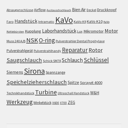
Bien Air
Airflow
Druckknopf
Absauganschlüsse
Deckel
Austauschschlauch
KaVo
Handstück
KaVo K10
Faro
Intramatic
KaVo K9
KaVo
Motor
Laborhandstück
Kupplung
Mikromotor
Lux
Kohlebürsten
NSK
O-ring
Muss 240 A/B
Pulverstrahler Dental Prophylaxe
Reparatur
Rotor
Pulverstrahlgerät
Pulverstrahlhandy
Schlüssel
Saugschlauch
Schlauch
Schick SM78
Sirona
Siemens
Spannzange
Speichelzieherschlauch
Spitze
Sprayvit 4000
Turbine
W&H
Technikhandstück
Ultraschall Handstück
Werkzeug
ZEG
Winkelstück
X600
X700
Suchen