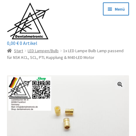
Zur
Zum
Menü
Navigation
Inhalt
springen
springen
0,00
€
0 Artikel
Home
Start
LED Lampen/Bulb
1x LED Lampe Bulb Lamp passend
für NSK KCL, SCL, PTL Kupplung & M40-LED Motor
Shop
Mein Konto / Login
Kontakt
Unterm
Reparaturservice
öffnen
Unterm
Wichtige Infos
öffnen