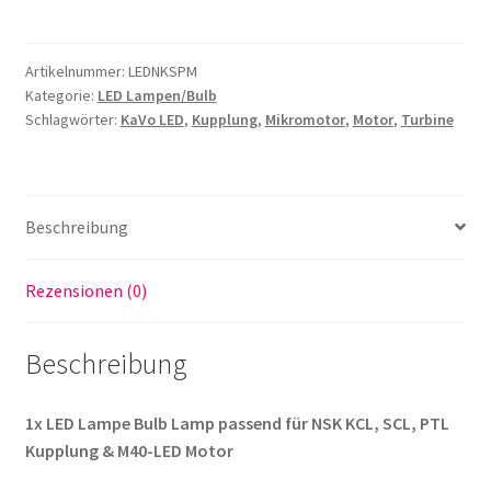
Bulb
Lamp
Artikelnummer:
LEDNKSPM
passend
Kategorie:
LED Lampen/Bulb
für
Schlagwörter:
KaVo LED
,
Kupplung
,
Mikromotor
,
Motor
,
Turbine
NSK
KCL,
SCL,
PTL
Beschreibung
Kupplung
&
Rezensionen (0)
M40-
LED
Motor
Beschreibung
Menge
1x LED Lampe Bulb Lamp passend für NSK KCL, SCL, PTL
Kupplung & M40-LED Motor