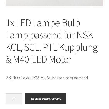
Unsere Firma
1x LED Lampe Bulb
Warenkorb
Lamp passend für NSK
Stellenangebote
KCL, SCL, PTL Kupplung
& M40-LED Motor
28,00
€
exkl. 19% MwSt. Kostenloser Versand
1x
In den Warenkorb
LED
Lampe