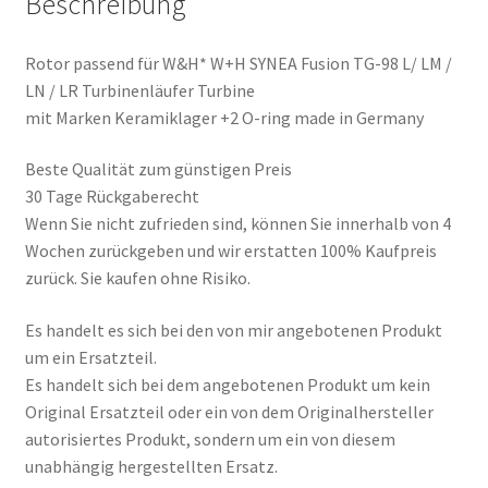
Beschreibung
LR
Turbine
made
Rotor passend für W&H* W+H SYNEA Fusion TG-98 L/ LM /
in
LN / LR Turbinenläufer Turbine
Germany
mit Marken Keramiklager +2 O-ring made in Germany
Menge
Beste Qualität zum günstigen Preis
30 Tage Rückgaberecht
Wenn Sie nicht zufrieden sind, können Sie innerhalb von 4
Wochen zurückgeben und wir erstatten 100% Kaufpreis
zurück. Sie kaufen ohne Risiko.
Es handelt es sich bei den von mir angebotenen Produkt
um ein Ersatzteil.
Es handelt sich bei dem angebotenen Produkt um kein
Original Ersatzteil oder ein von dem Originalhersteller
autorisiertes Produkt, sondern um ein von diesem
unabhängig hergestellten Ersatz.