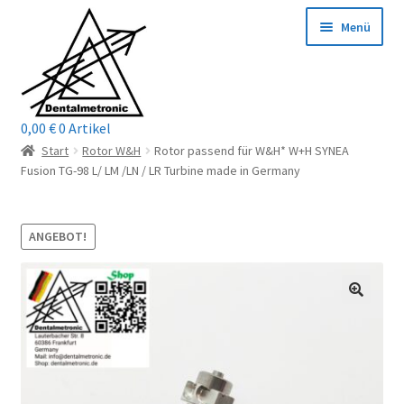
Zur
Zum
Menü
Navigation
Inhalt
springen
springen
0,00
€
0 Artikel
Home
Start
Rotor W&H
Rotor passend für W&H* W+H SYNEA
Fusion TG-98 L/ LM /LN / LR Turbine made in Germany
Shop
Mein Konto / Login
ANGEBOT!
Kontakt
Unterm
Reparaturservice
öffnen
Unterm
Wichtige Infos
öffnen