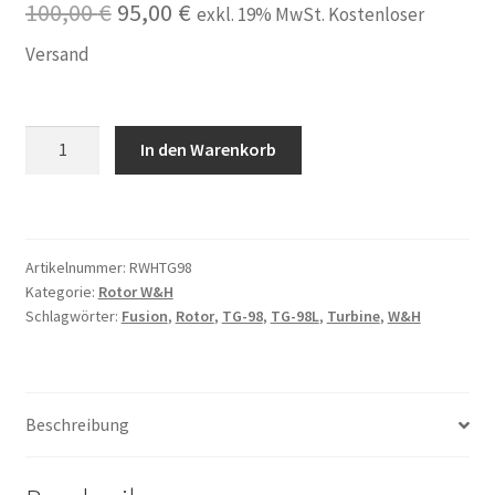
Ursprünglicher
Aktueller
100,00
€
95,00
€
exkl. 19% MwSt. Kostenloser
Preis
Preis
Versand
war:
ist:
100,00 €
95,00 €.
Rotor
In den Warenkorb
passend
für
W&H*
W+H
Artikelnummer:
RWHTG98
SYNEA
Kategorie:
Rotor W&H
Fusion
Schlagwörter:
Fusion
,
Rotor
,
TG-98
,
TG-98L
,
Turbine
,
W&H
TG-
98
L/
LM
Beschreibung
/LN
/