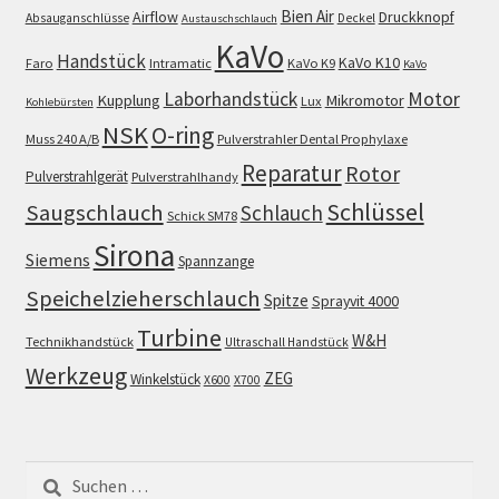
Bien Air
Airflow
Druckknopf
Absauganschlüsse
Deckel
Austauschschlauch
KaVo
Handstück
KaVo K10
Faro
Intramatic
KaVo K9
KaVo
Motor
Laborhandstück
Kupplung
Mikromotor
Lux
Kohlebürsten
NSK
O-ring
Muss 240 A/B
Pulverstrahler Dental Prophylaxe
Reparatur
Rotor
Pulverstrahlgerät
Pulverstrahlhandy
Schlüssel
Saugschlauch
Schlauch
Schick SM78
Sirona
Siemens
Spannzange
Speichelzieherschlauch
Spitze
Sprayvit 4000
Turbine
W&H
Technikhandstück
Ultraschall Handstück
Werkzeug
ZEG
Winkelstück
X600
X700
Suchen