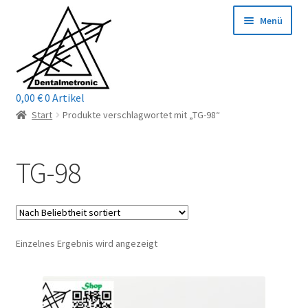
Zur
Zum
Menü
Navigation
Inhalt
springen
springen
0,00
€
0 Artikel
Home
Start
Produkte verschlagwortet mit „TG-98“
Shop
TG-98
Mein Konto / Login
Kontakt
Einzelnes Ergebnis wird angezeigt
Unterm
Reparaturservice
öffnen
Unterm
Wichtige Infos
öffnen