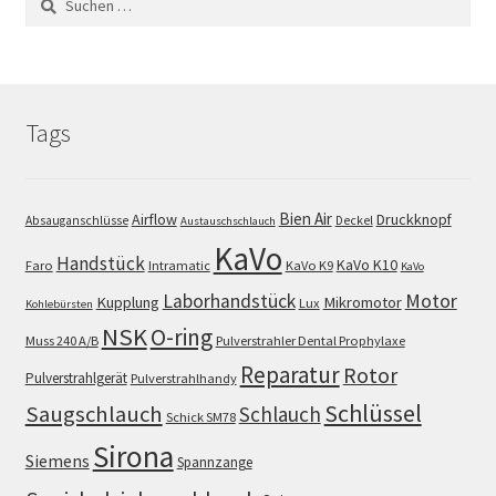
nach:
Tags
Bien Air
Airflow
Druckknopf
Absauganschlüsse
Deckel
Austauschschlauch
KaVo
Handstück
KaVo K10
Faro
Intramatic
KaVo K9
KaVo
Motor
Laborhandstück
Kupplung
Mikromotor
Lux
Kohlebürsten
NSK
O-ring
Muss 240 A/B
Pulverstrahler Dental Prophylaxe
Reparatur
Rotor
Pulverstrahlgerät
Pulverstrahlhandy
Schlüssel
Saugschlauch
Schlauch
Schick SM78
Sirona
Siemens
Spannzange