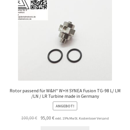
Unsere Firma
Warenkorb
Stellenangebote
Rotor passend für W&H* W+H SYNEA Fusion TG-98 L/ LM
/LN / LR Turbine made in Germany
ANGEBOT!
Ursprünglicher
Aktueller
100,00
€
95,00
€
exkl. 19% MwSt. Kostenloser Versand
Preis
Preis