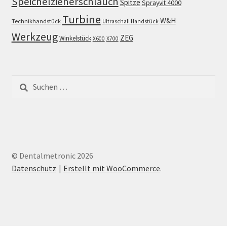
Speichelzieherschlauch
Spitze
Sprayvit 4000
Turbine
W&H
Technikhandstück
Ultraschall Handstück
Werkzeug
ZEG
Winkelstück
X600
X700
Suchen
nach:
© Dentalmetronic 2026
Datenschutz
Erstellt mit WooCommerce
.