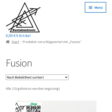
Zur
Zum
Menü
Navigation
Inhalt
springen
springen
0,00
€
0 Artikel
Home
Start
Produkte verschlagwortet mit „Fusion“
Shop
Fusion
Mein Konto / Login
Kontakt
Nach
Alle 2 Ergebnisse werden angezeigt
Unterm
Reparaturservice
Beliebtheit
öffnen
sortiert
Unterm
Wichtige Infos
öffnen