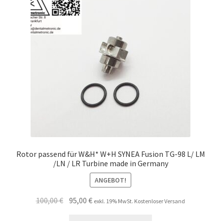
Unsere Firma
Warenkorb
Stellenangebote
Rotor passend für W&H* W+H SYNEA Fusion TG-98 L/ LM
/LN / LR Turbine made in Germany
ANGEBOT!
Ursprünglicher
Aktueller
100,00
€
95,00
€
exkl. 19% MwSt. Kostenloser Versand
Preis
Preis