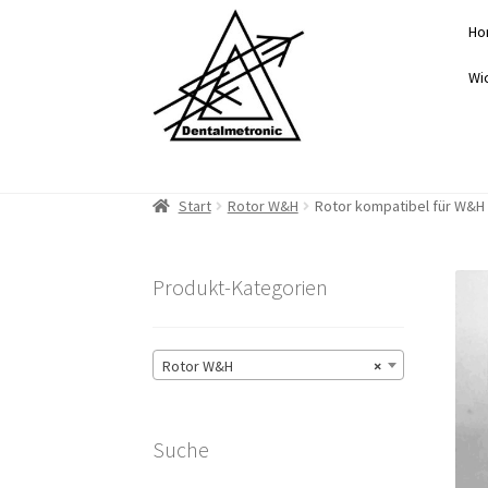
Zur
Zum
Ho
Navigation
Inhalt
springen
springen
Wi
Start
Rotor W&H
Rotor kompatibel für W&H t
Produkt-Kategorien
Rotor W&H
×
Suche