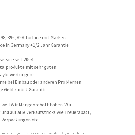
798, 896, 898 Turbine mit Marken
de in Germany +1/2 Jahr Garantie
ervice seit 2004
ntalprodukte mit sehr guten
baybewertungen)
gerne bei Einbau oder anderen Problemen
e Geld zurück Garantie.
, weil Wir Mengenrabatt haben. Wir
und auf alle Verkaufstricks wie Treuerabatt,
 Verpackungen etc.
um kein Original Ersatzteil oder ein von dem Originalhersteller