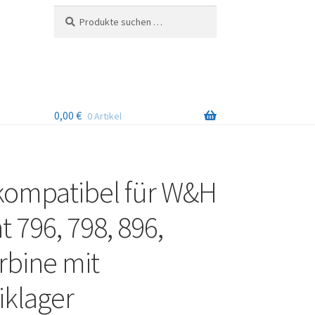
Suchen
Suchen
nach:
0,00
€
0 Artikel
kompatibel für W&H
t 796, 798, 896,
rbine mit
klager