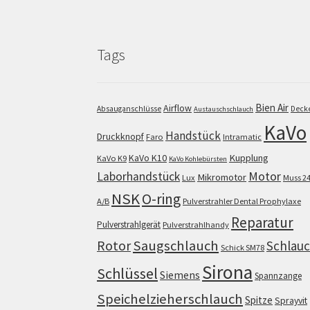
Tags
Bien Air
Airflow
Absauganschlüsse
Deck
Austauschschlauch
KaVo
Handstück
Druckknopf
Faro
Intramatic
KaVo K10
Kupplung
KaVo K9
KaVo Kohlebürsten
Motor
Laborhandstück
Mikromotor
Lux
Muss 2
NSK
O-ring
A/B
Pulverstrahler Dental Prophylaxe
Reparatur
Pulverstrahlgerät
Pulverstrahlhandy
Saugschlauch
Rotor
Schlau
Schick SM78
Sirona
Schlüssel
Siemens
Spannzange
Speichelzieherschlauch
Spitze
Sprayvit