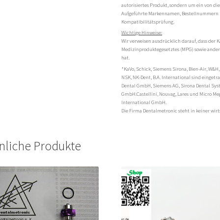
autorisiertes Produkt, sondern um ein von di
Aufgeführte Markennamen, Bestellnummern 
Kompatibilitätsprüfung.
Wichtige Hinweise:
Wir verweisen ausdrücklich darauf, dass der K
Medizinproduktegesetztes (MPG) sowie andere
hat.
*KaVo, Schick, Siemens Sirona, Bien-Air, W&H,
NSK, NK-Dent, B.A. International sind einge
Dental GmbH, Siemens AG, Sirona Dental Sy
GmbH.Castellini, Nouvag, Lares und Micro Me
International GmbH.
Die Firma Dentalmetronic steht in keiner wi
nliche Produkte