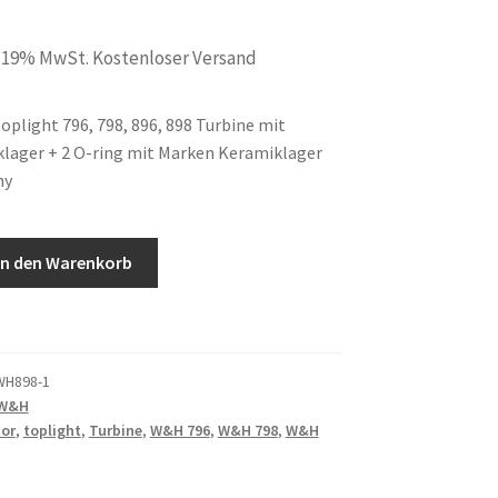
. 19% MwSt. Kostenloser Versand
oplight 796, 798, 896, 898 Turbine mit
lager + 2 O-ring mit Marken Keramiklager
ny
In den Warenkorb
WH898-1
 W&H
or
,
toplight
,
Turbine
,
W&H 796
,
W&H 798
,
W&H