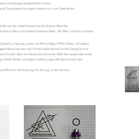
esem unabhängig hergestellten Ersatz.
und Typenbezeichnungen dienen nur zum Zwecke der
äufer vor der Inbetriebnahme die Vorschriften des
 Vorschriften und anderer Gesetze (Med – BV, Med – GV) einzuhalten
 Castellini, Nouvag, Lares und Micro Mega, EMDA, Ritter, Ultradent,
tragene Warenzeichen der Firmen KaVo Dental GmbH, Georg Schick
stems GmbH, Bien-Air Deutschland GmbH, W&H Dentalwerk Bürmoos
ga, EMDA, Ritter, Ultradent, NSK Europe, MK-Dent GmbH, B.A.
rtschaftlichen Verbindung mit den o.g. Unternehmen