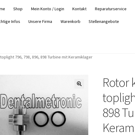
me
Shop
Mein Konto / Login
Kontakt
Reparaturservice
chtige Infos
Unsere Firma
Warenkorb
Stellenangebote
oplight 796, 798, 896, 898 Turbine mit Keramiklager
Rotor 
topligh
898 Tu
Kerami