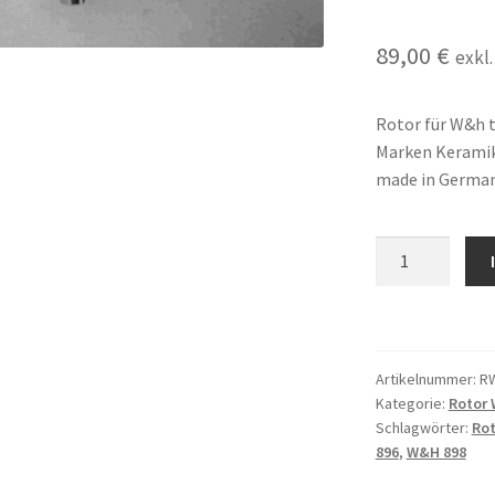
89,00
€
exkl
Rotor für W&h t
Marken Keramik
made in Germa
Rotor
kompatibel
für W&H
toplight
796,
Artikelnummer:
R
798,
Kategorie:
Rotor
896,
Schlagwörter:
Rot
898 Turbine mit
896
,
W&H 898
Keramiklager