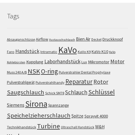
Tags
Bien Air
Airflow
Druckknopf
Absauganschlüsse
Deckel
Austauschschlauch
KaVo
Handstück
KaVo K10
Faro
Intramatic
KaVo K9
KaVo
Motor
Laborhandstück
Kupplung
Mikromotor
Lux
Kohlebürsten
NSK
O-ring
Muss 240 A/B
Pulverstrahler Dental Prophylaxe
Reparatur
Rotor
Pulverstrahlgerät
Pulverstrahlhandy
Schlüssel
Saugschlauch
Schlauch
Schick SM78
Sirona
Siemens
Spannzange
Speichelzieherschlauch
Spitze
Sprayvit 4000
Turbine
W&H
Technikhandstück
Ultraschall Handstück