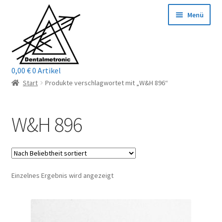
Zur
Zum
Menü
Navigation
Inhalt
springen
springen
0,00
€
0 Artikel
Home
Start
Produkte verschlagwortet mit „W&H 896“
Shop
W&H 896
Mein Konto / Login
Kontakt
Einzelnes Ergebnis wird angezeigt
Unterm
Reparaturservice
öffnen
Unterm
Wichtige Infos
öffnen