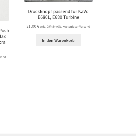
Druckknopf passend für KaVo
E680L, E680 Turbine
31,00
€
exkl. 19% MwSt. Kostenloser Versand
 Push
Max
In den Warenkorb
tra
rsand