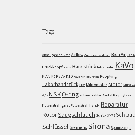
Tags
Bien Air
Airflow
Absauganschlüsse
Deck
Austauschschlauch
KaVo
Handstück
Druckknopf
Faro
Intramatic
KaVo K10
Kupplung
KaVo K9
KaVo Kohlebürsten
Motor
Laborhandstück
Mikromotor
Lux
Muss 2
NSK
O-ring
A/B
Pulverstrahler Dental Prophylaxe
Reparatur
Pulverstrahlgerät
Pulverstrahlhandy
Saugschlauch
Rotor
Schlau
Schick SM78
Sirona
Schlüssel
Siemens
Spannzange