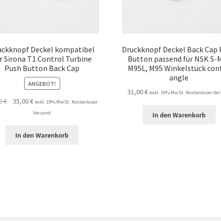
uckknopf Deckel kompatibel
Druckknopf Deckel Back Cap
r Sirona T1 Control Turbine
Button passend für NSK S-
Push Button Back Cap
M95L, M95 Winkelstück con
angle
ANGEBOT!
31,00
€
exkl. 19% MwSt. Kostenloser Ve
Ursprünglicher
Aktueller
00
€
35,00
€
exkl. 19% MwSt. Kostenloser
Preis
Preis
Versand
In den Warenkorb
war:
ist:
39,00 €
35,00 €.
In den Warenkorb