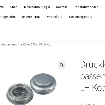
me
Shop
Mein Konto / Login
Kontakt
Reparaturservice
chtige Infos
Unsere Firma
Warenkorb
Stellenangebote
kel passend für KaVo 67LH, 67 LH Kopf
Druckk
passen
LH Kop