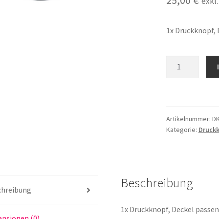
25,00
€
exkl
1x Druckknopf, 
Druckknopf,
Deckel
passend
für
KaVo
Artikelnummer:
D
67LH,
Kategorie:
Druckk
67
LH
Kopf
Menge
Beschreibung
chreibung
1x Druckknopf, Deckel passen
nsionen (0)