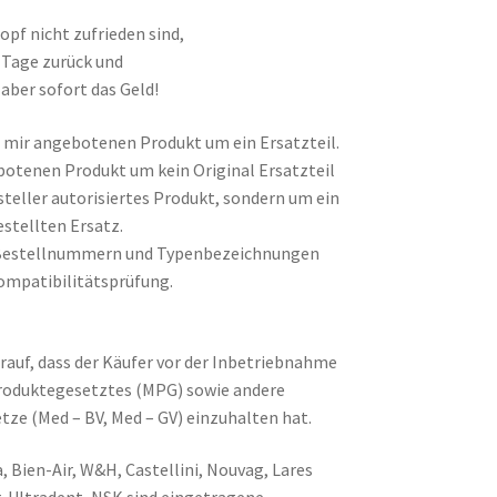
pf nicht zufrieden sind,
0 Tage zurück und
aber sofort das Geld!
on mir angebotenen Produkt um ein Ersatzteil.
botenen Produkt um kein Original Ersatzteil
steller autorisiertes Produkt, sondern um ein
stellten Ersatz.
Bestellnummern und Typenbezeichnungen
ompatibilitätsprüfung.
rauf, dass der Käufer vor der Inbetriebnahme
produktegesetztes (MPG) sowie andere
tze (Med – BV, Med – GV) einzuhalten hat.
, Bien-Air, W&H, Castellini, Nouvag, Lares