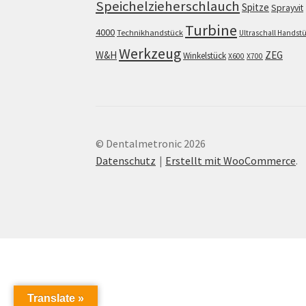
Speichelzieherschlauch
Spitze
Sprayvit
Turbine
4000
Technikhandstück
Ultraschall Handst
Werkzeug
W&H
ZEG
Winkelstück
X600
X700
© Dentalmetronic 2026
Datenschutz
Erstellt mit WooCommerce
.
Translate »