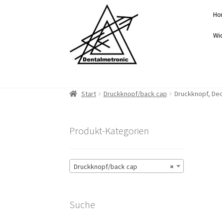
Zur
Zum
Ho
Navigation
Inhalt
springen
springen
Wi
Start
Druckknopf/back cap
Druckknopf, Dec
Produkt-Kategorien
Druckknopf/back cap
×
Suche