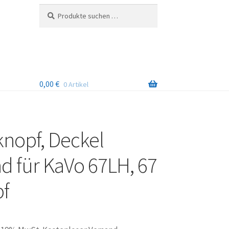
Suchen
Suchen
nach:
0,00
€
0 Artikel
nopf, Deckel
d für KaVo 67LH, 67
f