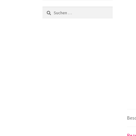
Suchen
nach:
Bes
Reze