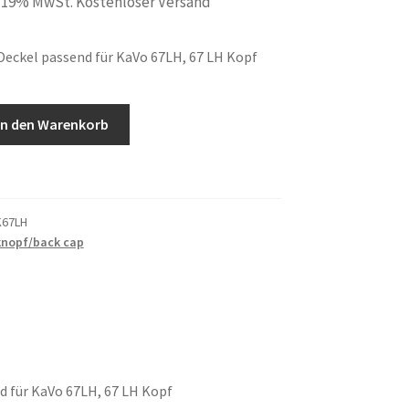
. 19% MwSt. Kostenloser Versand
Deckel passend für KaVo 67LH, 67 LH Kopf
In den Warenkorb
K67LH
nopf/back cap
d für KaVo 67LH, 67 LH Kopf