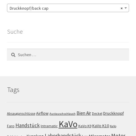
Druckknopf/back cap
×
Suche
Suchen
nach:
Tags
Bien Air
Airflow
Druckknopf
Absauganschlüsse
Deckel
Austauschschlauch
KaVo
Handstück
KaVo K10
Faro
Intramatic
KaVo K9
KaVo
Motor
Laborhandstück
Kupplung
Mikromotor