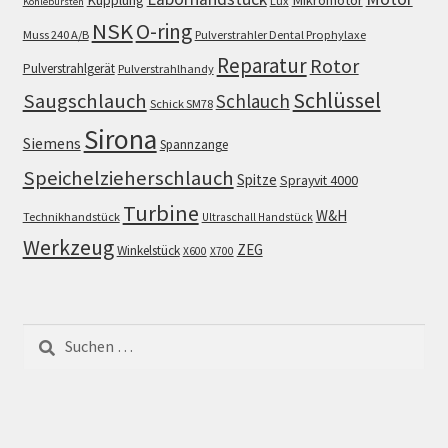
Lux
Kohlebürsten
NSK
O-ring
Muss 240 A/B
Pulverstrahler Dental Prophylaxe
Reparatur
Rotor
Pulverstrahlgerät
Pulverstrahlhandy
Schlüssel
Saugschlauch
Schlauch
Schick SM78
Sirona
Siemens
Spannzange
Speichelzieherschlauch
Spitze
Sprayvit 4000
Turbine
W&H
Technikhandstück
Ultraschall Handstück
Werkzeug
ZEG
Winkelstück
X600
X700
Suchen
nach: