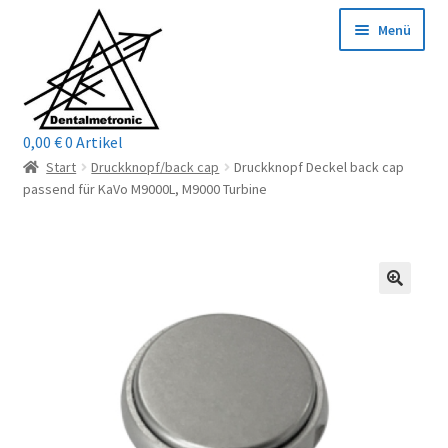
Zur
Zum
Menü
Navigation
Inhalt
springen
springen
0,00
€
0 Artikel
Home
Start
Druckknopf/back cap
Druckknopf Deckel back cap
passend für KaVo M9000L, M9000 Turbine
Shop
Mein Konto / Login
Kontakt
Unterm
Reparaturservice
öffnen
Unterm
Wichtige Infos
öffnen