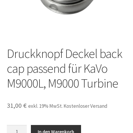
Unsere Firma
Warenkorb
Stellenangebote
Druckknopf Deckel back
cap passend für KaVo
M9000L, M9000 Turbine
31,00
€
exkl. 19% MwSt. Kostenloser Versand
Druckknopf
In den Warenkorb