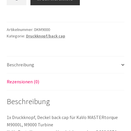
Deckel
back
cap
passend
Artikelnummer:
DKM9000
für
Kategorie:
Druckknopf/back cap
KaVo
M9000L,
M9000
Turbine
Beschreibung
Menge
Rezensionen (0)
Beschreibung
1x Druckknopf, Deckel back cap für KaVo MASTERtorque
M9000L, M9000 Turbine