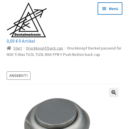
Zur
Zum
Menü
Navigation
Inhalt
springen
springen
0,00
€
0 Artikel
Home
Start
Druckknopf/back cap
Druckknopf Deckel passend für
NSK Ti-Max Ti15L Ti25L NSK FPB-Y Push Button back cap
Shop
Mein Konto / Login
ANGEBOT!
Kontakt
Unterm
Reparaturservice
öffnen
Unterm
Wichtige Infos
öffnen