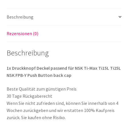
FPB-
Y
Push
Beschreibung
Button
back
Rezensionen (0)
cap
Menge
Beschreibung
1x Druckknopf Deckel passend für NSK Ti-Max Ti15L Ti25L
NSK FPB-Y Push Button back cap
Beste Qualität zum günstigen Preis
30 Tage Rückgaberecht
Wenn Sie nicht zufrieden sind, können Sie innerhalb von 4
Wochen zurückgeben und wir erstatten 100% Kaufpreis
zurück. Sie kaufen ohne Risiko.