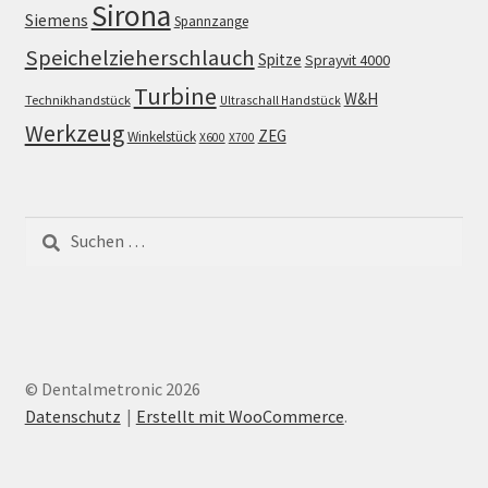
Sirona
Siemens
Spannzange
Speichelzieherschlauch
Spitze
Sprayvit 4000
Turbine
W&H
Technikhandstück
Ultraschall Handstück
Werkzeug
ZEG
Winkelstück
X600
X700
Suchen
nach:
© Dentalmetronic 2026
Datenschutz
Erstellt mit WooCommerce
.