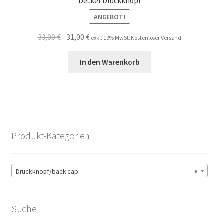
Deckel Druckknopf
ANGEBOT!
Ursprünglicher
Aktueller
33,00
€
31,00
€
exkl. 19% MwSt. Kostenloser Versand
Preis
Preis
war:
ist:
In den Warenkorb
33,00 €
31,00 €.
Produkt-Kategorien
Druckknopf/back cap
×
Suche