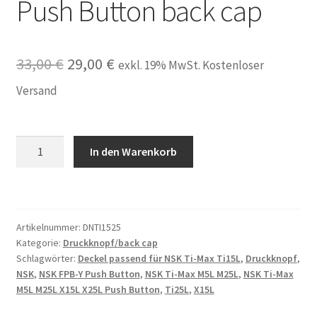
Push Button back cap
Ursprünglicher
Aktueller
33,00
€
29,00
€
exkl. 19% MwSt. Kostenloser
Preis
Preis
Versand
war:
ist:
33,00 €
29,00 €.
Druckknopf
In den Warenkorb
Deckel
passend
für
NSK
Artikelnummer:
DNTI1525
Ti-
Kategorie:
Druckknopf/back cap
Max
Schlagwörter:
Deckel passend für NSK Ti-Max Ti15L
,
Druckknopf
,
Ti15L
NSK
,
NSK FPB-Y Push Button
,
NSK Ti-Max M5L M25L
,
NSK Ti-Max
Ti25L
M5L M25L X15L X25L Push Button
,
Ti25L
,
X15L
NSK