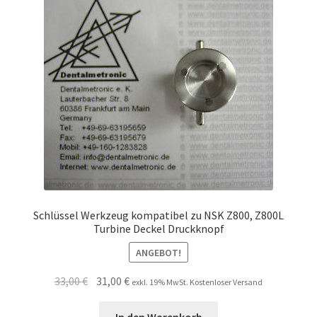
Schlüssel Werkzeug kompatibel zu NSK Z800, Z800L
Turbine Deckel Druckknopf
ANGEBOT!
Ursprünglicher
Aktueller
33,00
€
31,00
€
exkl. 19% MwSt. Kostenloser Versand
Preis
Preis
war:
ist: