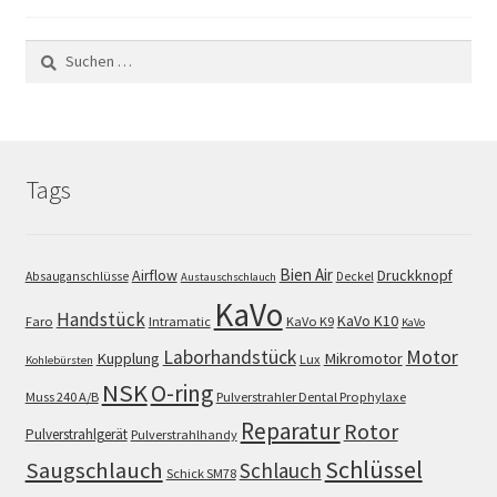
Suchen
nach:
Tags
Bien Air
Airflow
Druckknopf
Absauganschlüsse
Deckel
Austauschschlauch
KaVo
Handstück
KaVo K10
Faro
Intramatic
KaVo K9
KaVo
Motor
Laborhandstück
Kupplung
Mikromotor
Lux
Kohlebürsten
NSK
O-ring
Muss 240 A/B
Pulverstrahler Dental Prophylaxe
Reparatur
Rotor
Pulverstrahlgerät
Pulverstrahlhandy
Schlüssel
Saugschlauch
Schlauch
Schick SM78