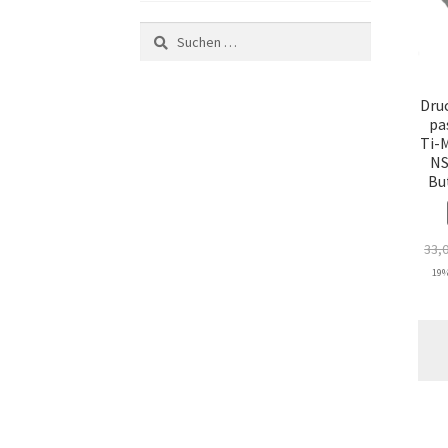
Suchen
nach:
Dru
pa
Ti-
NS
Bu
33,
19%