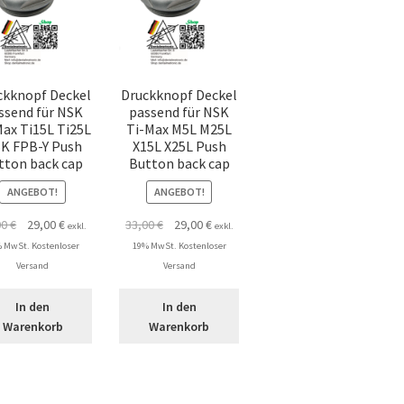
ckknopf Deckel
Druckknopf Deckel
ssend für NSK
passend für NSK
Max Ti15L Ti25L
Ti-Max M5L M25L
K FPB-Y Push
X15L X25L Push
tton back cap
Button back cap
ANGEBOT!
ANGEBOT!
Ursprünglicher
Aktueller
Ursprünglicher
Aktueller
00
€
29,00
€
33,00
€
29,00
€
exkl.
exkl.
Preis
Preis
Preis
Preis
 MwSt. Kostenloser
19% MwSt. Kostenloser
war:
ist:
war:
ist:
Versand
Versand
33,00 €
29,00 €.
33,00 €
29,00 €.
In den
In den
Warenkorb
Warenkorb