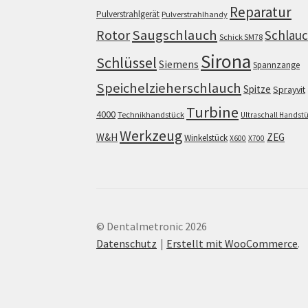
Reparatur
Pulverstrahlgerät
Pulverstrahlhandy
Saugschlauch
Rotor
Schlau
Schick SM78
Sirona
Schlüssel
Siemens
Spannzange
Speichelzieherschlauch
Spitze
Sprayvit
Turbine
4000
Technikhandstück
Ultraschall Handst
Werkzeug
W&H
ZEG
Winkelstück
X600
X700
© Dentalmetronic 2026
Datenschutz
Erstellt mit WooCommerce
.