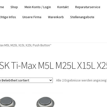
me
Shop
Mein Konto / Login
Kontakt
Reparaturservice
chtige Infos
Unsere Firma
Warenkorb
Stellenangebote
Max M5L M25L X15L X25L Push Button“
SK Ti-Max M5L M25L X15L X2
Alle 2 Ergebnisse werden angezeig