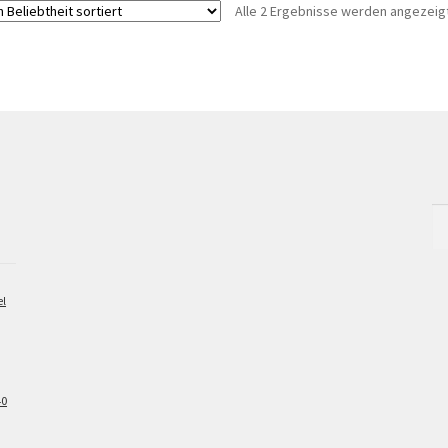
Alle 2 Ergebnisse werden angezeig
Su
na
el
40