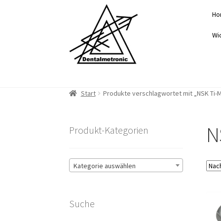
Zur
Zum
Ho
Navigation
Inhalt
springen
springen
Wi
Start
Produkte verschlagwortet mit „NSK Ti-
N
Produkt-Kategorien
Kategorie auswählen
Suche