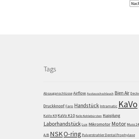
Tags
Bien Air
Airflow
Absauganschlüsse
Deck
Austauschschlauch
KaVo
Handstück
Druckknopf
Faro
Intramatic
KaVo K10
Kupplung
KaVo K9
KaVo Kohlebürsten
Motor
Laborhandstück
Mikromotor
Lux
Muss 2
NSK
O-ring
A/B
Pulverstrahler Dental Prophylaxe