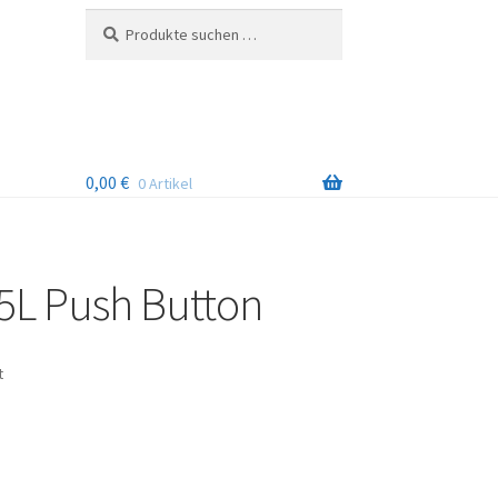
Suchen
Suchen
nach:
0,00
€
0 Artikel
5L Push Button
Nach
t
Beliebtheit
sortiert