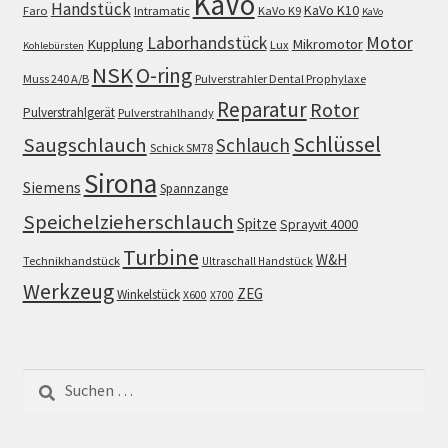
KaVo
Handstück
KaVo K10
Faro
Intramatic
KaVo K9
KaVo
Motor
Laborhandstück
Kupplung
Mikromotor
Lux
Kohlebürsten
NSK
O-ring
Muss 240 A/B
Pulverstrahler Dental Prophylaxe
Reparatur
Rotor
Pulverstrahlgerät
Pulverstrahlhandy
Schlüssel
Saugschlauch
Schlauch
Schick SM78
Sirona
Siemens
Spannzange
Speichelzieherschlauch
Spitze
Sprayvit 4000
Turbine
W&H
Technikhandstück
Ultraschall Handstück
Werkzeug
ZEG
Winkelstück
X600
X700
Suchen
nach: