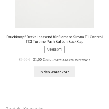
Druckknopf Deckel passend für Siemens Sirona T1 Control
TC3 Turbine Push Button Back Cap
ANGEBOT!
Ursprünglicher
Aktueller
39,00
€
31,00
€
exkl. 19% MwSt. Kostenloser Versand
Preis
Preis
war:
ist:
In den Warenkorb
39,00 €
31,00 €.
Produkt-Kategorien