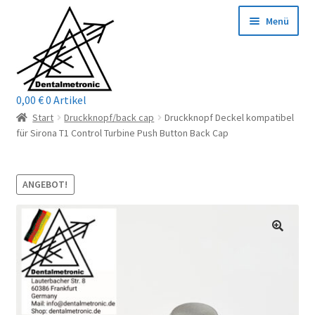
Zur
Zum
Menü
Navigation
Inhalt
springen
springen
0,00
€
0 Artikel
Home
Start
Druckknopf/back cap
Druckknopf Deckel kompatibel
für Sirona T1 Control Turbine Push Button Back Cap
Shop
Mein Konto / Login
ANGEBOT!
Kontakt
Unterm
Reparaturservice
öffnen
Unterm
Wichtige Infos
öffnen