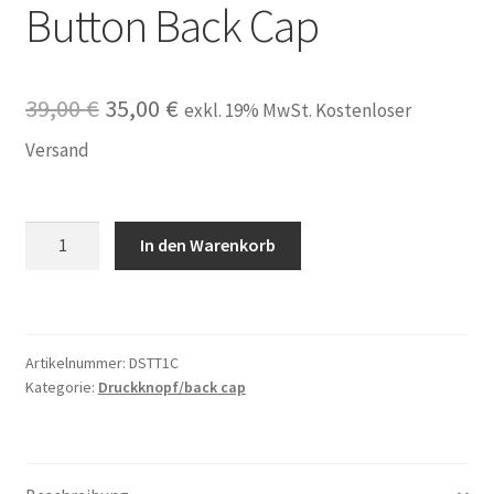
Button Back Cap
Ursprünglicher
Aktueller
39,00
€
35,00
€
exkl. 19% MwSt. Kostenloser
Preis
Preis
Versand
war:
ist:
39,00 €
35,00 €.
Druckknopf
In den Warenkorb
Deckel
kompatibel
für
Sirona
Artikelnummer:
DSTT1C
T1
Kategorie:
Druckknopf/back cap
Control
Turbine
Push
Button