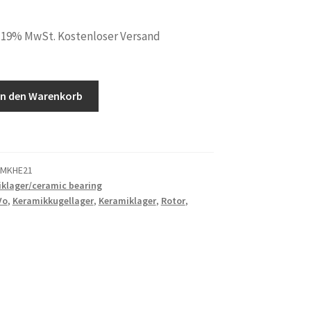
. 19% MwSt. Kostenloser Versand
In den Warenkorb
ger
XMKHE21
klager/ceramic bearing
Vo
,
Keramikkugellager
,
Keramiklager
,
Rotor
,