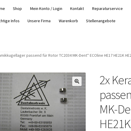
me
Shop
Mein Konto / Login
Kontakt
Reparaturservice
chtige Infos
Unsere Firma
Warenkorb
Stellenangebote
amikkugellager passend für Rotor TC2034 MK-Dent* ECOline HE17 HE21K HE2
2x Ker
passen
MK-Den
HE21K