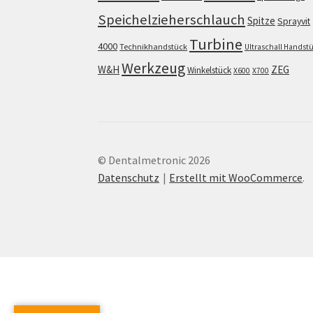
Speichelzieherschlauch
Spitze
Sprayvit
Turbine
4000
Technikhandstück
Ultraschall Handst
Werkzeug
W&H
ZEG
Winkelstück
X600
X700
© Dentalmetronic 2026
Datenschutz
Erstellt mit WooCommerce
.