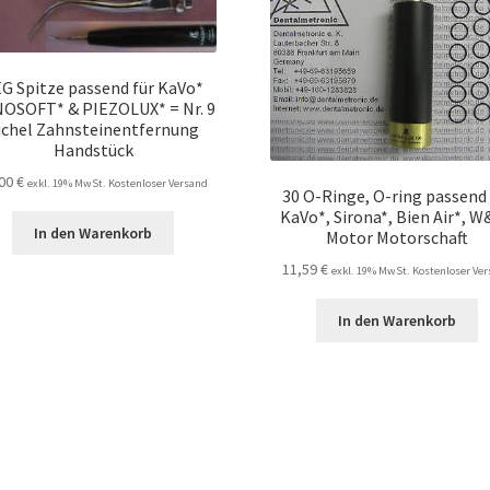
G Spitze passend für KaVo*
OSOFT* & PIEZOLUX* = Nr. 9
ichel Zahnsteinentfernung
Handstück
,00
€
exkl. 19% MwSt. Kostenloser Versand
30 O-Ringe, O-ring passend 
KaVo*, Sirona*, Bien Air*, 
In den Warenkorb
Motor Motorschaft
11,59
€
exkl. 19% MwSt. Kostenloser Ve
In den Warenkorb