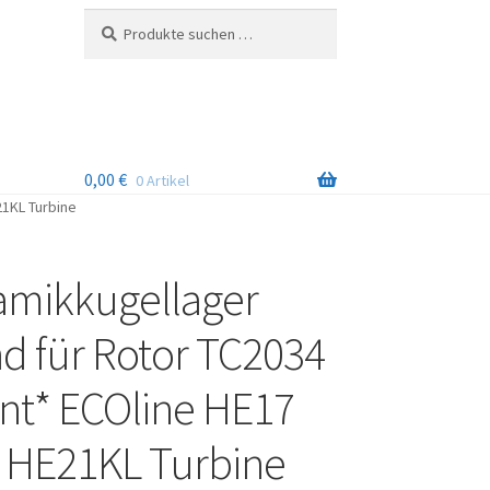
Suchen
Suchen
nach:
0,00
€
0 Artikel
1KL Turbine
amikkugellager
d für Rotor TC2034
t* ECOline HE17
 HE21KL Turbine