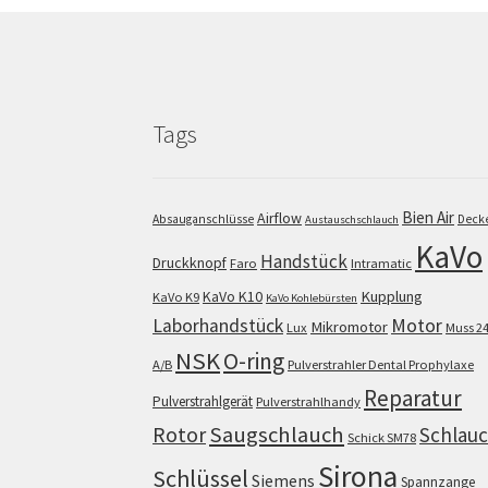
Tags
Bien Air
Airflow
Absauganschlüsse
Deck
Austauschschlauch
KaVo
Handstück
Druckknopf
Faro
Intramatic
KaVo K10
Kupplung
KaVo K9
KaVo Kohlebürsten
Motor
Laborhandstück
Mikromotor
Lux
Muss 2
NSK
O-ring
A/B
Pulverstrahler Dental Prophylaxe
Reparatur
Pulverstrahlgerät
Pulverstrahlhandy
Saugschlauch
Rotor
Schlau
Schick SM78
Sirona
Schlüssel
Siemens
Spannzange