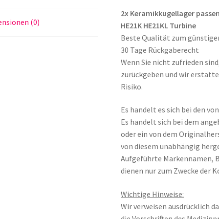
Menge
2x Keramikkugellager passen
nsionen (0)
HE21K HE21KL Turbine
Beste Qualität zum günstige
30 Tage Rückgaberecht
Wenn Sie nicht zufrieden sin
zurückgeben und wir erstatte
Risiko.
Es handelt es sich bei den v
Es handelt sich bei dem ange
oder ein von dem Originalher
von diesem unabhängig herge
Aufgeführte Markennamen, 
dienen nur zum Zwecke der K
Wichtige Hinweise:
Wir verweisen ausdrücklich da
die Vorschriften des Medizin