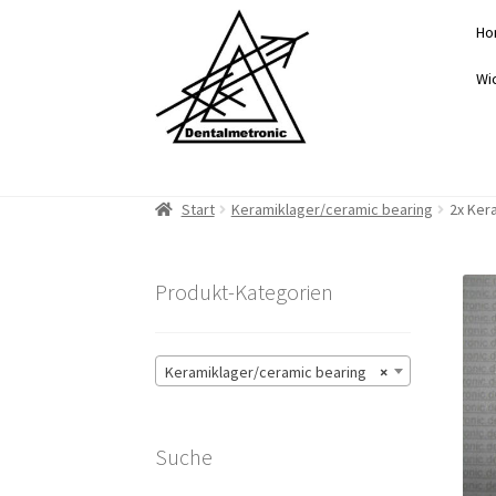
Zur
Zum
Ho
Navigation
Inhalt
springen
springen
Wi
Start
Keramiklager/ceramic bearing
2x Ker
Produkt-Kategorien
Keramiklager/ceramic bearing
×
Suche