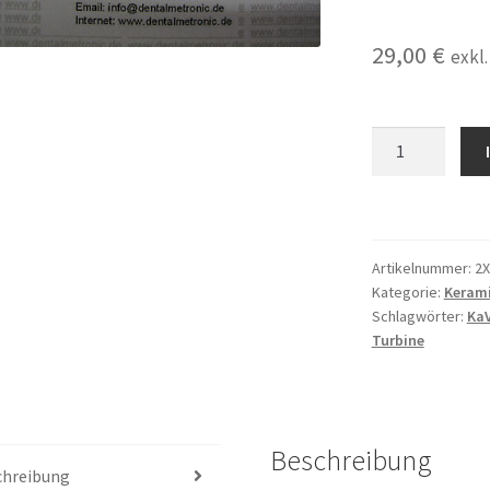
29,00
€
exkl
2x
Keramikkugella
passend
für
Rotor
Artikelnummer:
2
TC2034
Kategorie:
Kerami
MK-
Schlagwörter:
Ka
Dent*
Turbine
ECOline
HE17
HE21K
HE21KL
Beschreibung
Turbine
chreibung