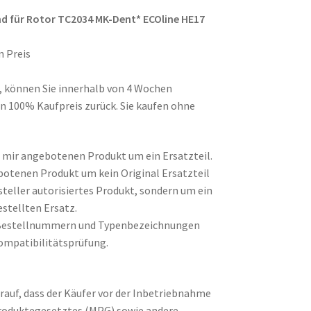
d für Rotor TC2034 MK-Dent* ECOline HE17
n Preis
d, können Sie innerhalb von 4 Wochen
n 100% Kaufpreis zurück. Sie kaufen ohne
on mir angebotenen Produkt um ein Ersatzteil.
botenen Produkt um kein Original Ersatzteil
steller autorisiertes Produkt, sondern um ein
stellten Ersatz.
Bestellnummern und Typenbezeichnungen
ompatibilitätsprüfung.
rauf, dass der Käufer vor der Inbetriebnahme
produktegesetztes (MPG) sowie andere