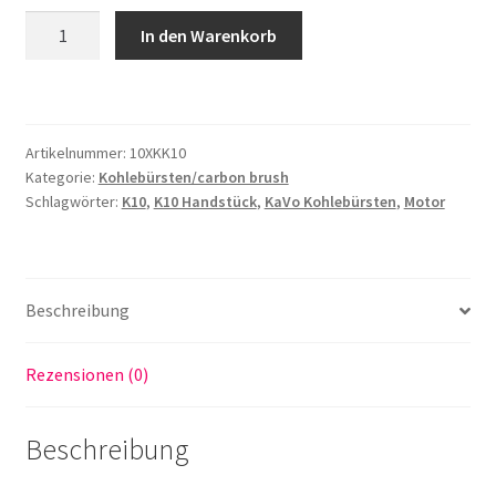
10x
In den Warenkorb
Kohlebürsten
passend
für
Kavo
Artikelnummer:
10XKK10
K10
Kategorie:
Kohlebürsten/carbon brush
Handstück
Schlagwörter:
K10
,
K10 Handstück
,
KaVo Kohlebürsten
,
Motor
made
in
Germany
Menge
Beschreibung
Rezensionen (0)
Beschreibung