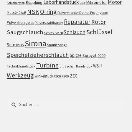
Motor
Laborhandstück
Kupplung
Mikromotor
Lux
Kohlebürsten
NSK
O-ring
Muss 240 A/B
Pulverstrahler Dental Prophylaxe
Reparatur
Rotor
Pulverstrahlgerät
Pulverstrahlhandy
Schlüssel
Saugschlauch
Schlauch
Schick SM78
Sirona
Siemens
Spannzange
Speichelzieherschlauch
Spitze
Sprayvit 4000
Turbine
W&H
Technikhandstück
Ultraschall Handstück
Werkzeug
ZEG
Winkelstück
X600
X700
Suchen
nach: