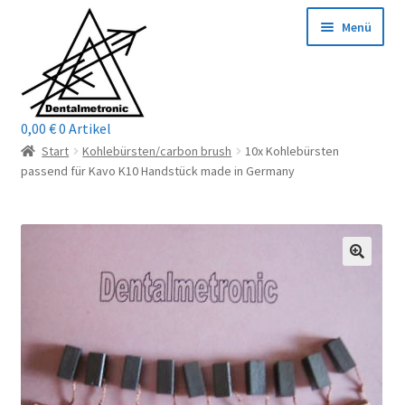
Zur
Zum
Menü
Navigation
Inhalt
springen
springen
0,00
€
0 Artikel
Home
Start
Kohlebürsten/carbon brush
10x Kohlebürsten
passend für Kavo K10 Handstück made in Germany
Shop
Mein Konto / Login
Kontakt
Unterm
Reparaturservice
öffnen
Unterm
Wichtige Infos
öffnen