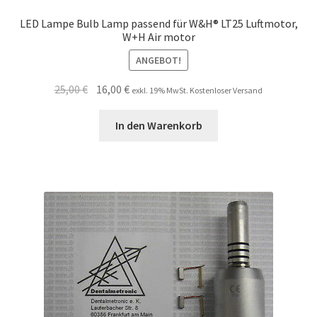
LED Lampe Bulb Lamp passend für W&H® LT25 Luftmotor,
W+H Air motor
ANGEBOT!
Ursprünglicher
Aktueller
25,00
€
16,00
€
exkl. 19% MwSt. Kostenloser Versand
Preis
Preis
war:
ist:
In den Warenkorb
25,00 €
16,00 €.