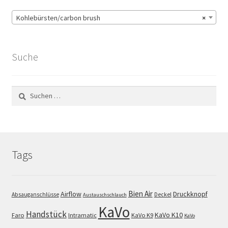
Kohlebürsten/carbon brush
×
Suche
Suchen
nach:
Tags
Bien Air
Airflow
Druckknopf
Absauganschlüsse
Deckel
Austauschschlauch
KaVo
Handstück
KaVo K10
Faro
Intramatic
KaVo K9
KaVo