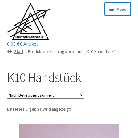
Zur
Zum
Menü
Navigation
Inhalt
springen
springen
0,00
€
0 Artikel
Home
Start
Produkte verschlagwortet mit „K10 Handstück“
Shop
K10 Handstück
Mein Konto / Login
Kontakt
Einzelnes Ergebnis wird angezeigt
Unterm
Reparaturservice
öffnen
Unterm
Wichtige Infos
öffnen