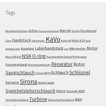
Tags
Bien Air
Airflow
Druckknopf
Absauganschlüsse
Deckel
Austauschschlauch
KaVo
Handstück
KaVo K10
Faro
Intramatic
KaVo K9
KaVo
Motor
Laborhandstück
Kupplung
Mikromotor
Lux
Kohlebürsten
NSK
O-ring
Muss 240 A/B
Pulverstrahler Dental Prophylaxe
Reparatur
Rotor
Pulverstrahlgerät
Pulverstrahlhandy
Schlüssel
Saugschlauch
Schlauch
Schick SM78
Sirona
Siemens
Spannzange
Speichelzieherschlauch
Spitze
Sprayvit 4000
Turbine
W&H
Technikhandstück
Ultraschall Handstück