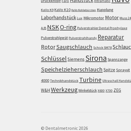
Handstück
Druckknopf
Faro
Intramatic
KaVo K10
Kupplung
KaVo K9
KaVo Kohlebürsten
Motor
Laborhandstück
Mikromotor
Lux
Muss 2
NSK
O-ring
A/B
Pulverstrahler Dental Prophylaxe
Reparatur
Pulverstrahlgerät
Pulverstrahlhandy
Saugschlauch
Rotor
Schlau
Schick SM78
Sirona
Schlüssel
Siemens
Spannzange
Speichelzieherschlauch
Spitze
Sprayvit
Turbine
4000
Technikhandstück
Ultraschall Handst
Werkzeug
W&H
ZEG
Winkelstück
X600
X700
© Dentalmetronic 2026