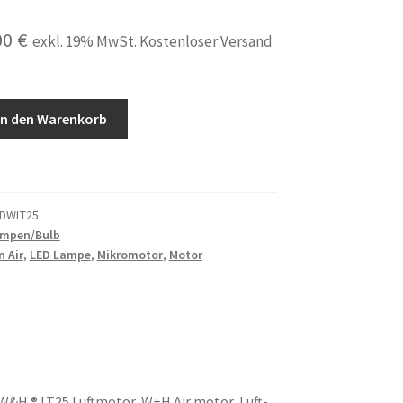
prünglicher
Aktueller
00
€
exkl. 19% MwSt. Kostenloser Versand
is
Preis
:
ist:
In den Warenkorb
00 €
16,00 €.
DWLT25
ampen/Bulb
n Air
,
LED Lampe
,
Mikromotor
,
Motor
W&H ® LT25 Luftmotor, W+H Air motor, Luft-