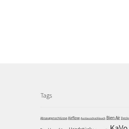
Tags
Bien Air
Airflow
Absauganschlüsse
Deck
Austauschschlauch
KaVo