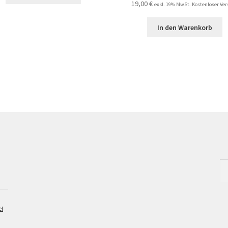
19,00
€
exkl. 19% MwSt. Kostenloser Ve
In den Warenkorb
Su
na
el