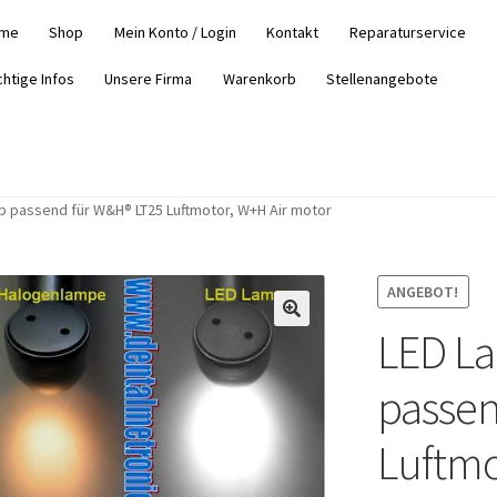
me
Shop
Mein Konto / Login
Kontakt
Reparaturservice
chtige Infos
Unsere Firma
Warenkorb
Stellenangebote
 passend für W&H® LT25 Luftmotor, W+H Air motor
ANGEBOT!
LED L
passen
Luftmo