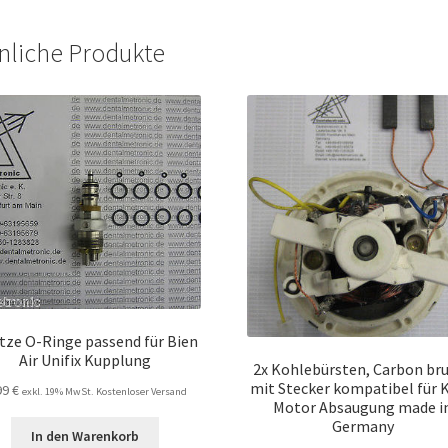
nliche Produkte
ätze O-Ringe passend für Bien
Air Unifix Kupplung
2x Kohlebürsten, Carbon br
mit Stecker kompatibel für 
99
€
exkl. 19% MwSt. Kostenloser Versand
Motor Absaugung made i
Germany
In den Warenkorb