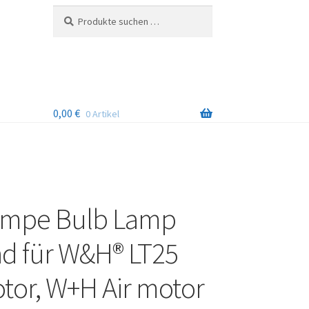
Suchen
Suchen
nach:
0,00
€
0 Artikel
ampe Bulb Lamp
d für W&H® LT25
tor, W+H Air motor