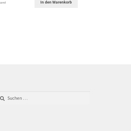
In den Warenkorb
rsand
chen
ch: