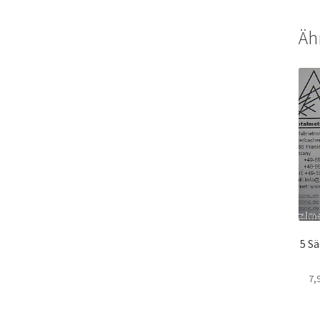
Äh
5 S
7,