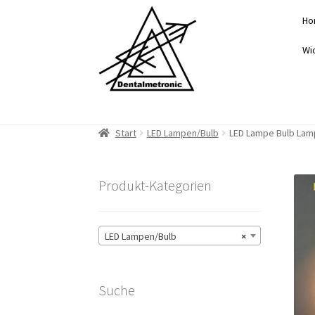
Zur
Zum
Ho
Navigation
Inhalt
springen
springen
Wi
Start
LED Lampen/Bulb
LED Lampe Bulb Lamp
Produkt-Kategorien
LED Lampen/Bulb
×
Suche