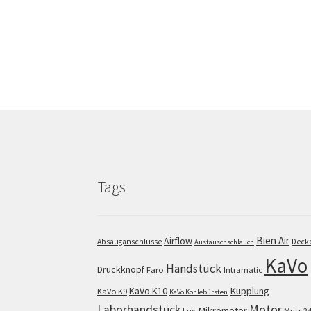
Tags
Bien Air
Airflow
Absauganschlüsse
Deck
Austauschschlauch
KaVo
Handstück
Druckknopf
Faro
Intramatic
KaVo K10
Kupplung
KaVo K9
KaVo Kohlebürsten
Motor
Laborhandstück
Mikromotor
Lux
Muss 2