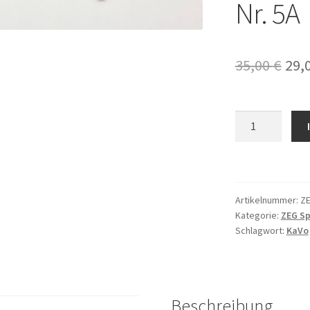
Nr. 5A
Urs
35,00
€
29,
Pre
war
ZEG
Spitze
35,
Scaler
Tip
GK60
Artikelnummer:
Z
passend
Kategorie:
ZEG Sp
für
Schlagwort:
KaVo
KaVo
SONICflex
2008L,
2008
Beschreibung
=