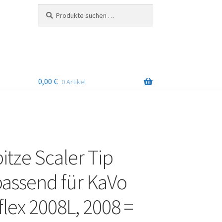
Suchen
Suchen
nach:
0,00
€
0 Artikel
itze Scaler Tip
assend für KaVo
lex 2008L, 2008 =