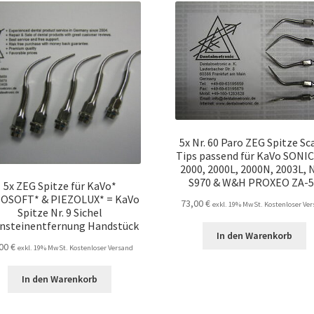
5x Nr. 60 Paro ZEG Spitze Sc
Tips passend für KaVo SONIC
2000, 2000L, 2000N, 2003L, 
S970 & W&H PROXEO ZA-
5x ZEG Spitze für KaVo*
OSOFT* & PIEZOLUX* = KaVo
73,00
€
exkl. 19% MwSt. Kostenloser Ve
Spitze Nr. 9 Sichel
nsteinentfernung Handstück
In den Warenkorb
,00
€
exkl. 19% MwSt. Kostenloser Versand
In den Warenkorb