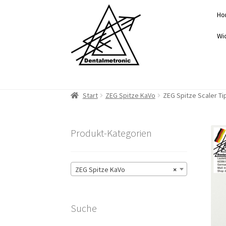
Zur
Zum
Ho
Navigation
Inhalt
springen
springen
Wi
Start
ZEG Spitze KaVo
ZEG Spitze Scaler Ti
Produkt-Kategorien
ZEG Spitze KaVo
×
Suche