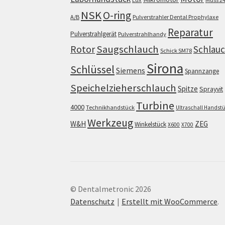
NSK
O-ring
A/B
Pulverstrahler Dental Prophylaxe
Reparatur
Pulverstrahlgerät
Pulverstrahlhandy
Saugschlauch
Rotor
Schlau
Schick SM78
Sirona
Schlüssel
Siemens
Spannzange
Speichelzieherschlauch
Spitze
Sprayvit
Turbine
4000
Technikhandstück
Ultraschall Handst
Werkzeug
W&H
ZEG
Winkelstück
X600
X700
© Dentalmetronic 2026
Datenschutz
Erstellt mit WooCommerce
.