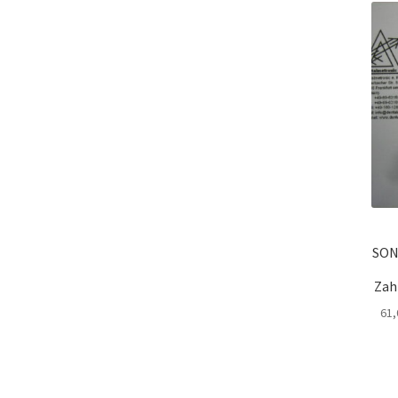
SON
Zah
61