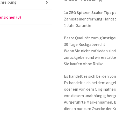
chreibung
Nr.
5A
1x ZEG Spitzen Scaler Tips p
nsionen (0)
Menge
Zahnsteinentfernung Hands
1 Jahr Garantie
Beste Qualität zum günstige
30 Tage Rückgaberecht
Wenn Sie nicht zufrieden sin
zurückgeben und wir erstatte
Sie kaufen ohne Risiko.
Es handelt es sich bei den v
Es handelt sich bei dem ange
oder ein von dem Originalher
von diesem unabhängig herge
Aufgeführte Markennamen, 
dienen nur zum Zwecke der K