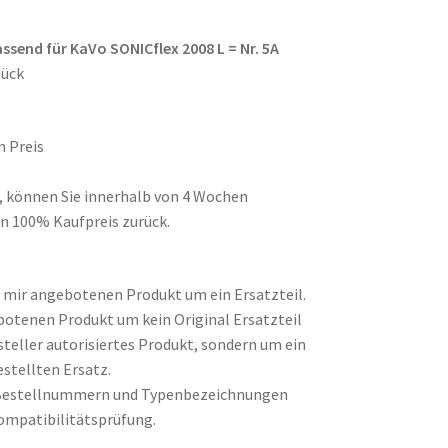
assend für KaVo SONICflex 2008 L = Nr. 5A
tück
n Preis
d, können Sie innerhalb von 4 Wochen
n 100% Kaufpreis zurück.
on mir angebotenen Produkt um ein Ersatzteil.
botenen Produkt um kein Original Ersatzteil
steller autorisiertes Produkt, sondern um ein
stellten Ersatz.
Bestellnummern und Typenbezeichnungen
ompatibilitätsprüfung.