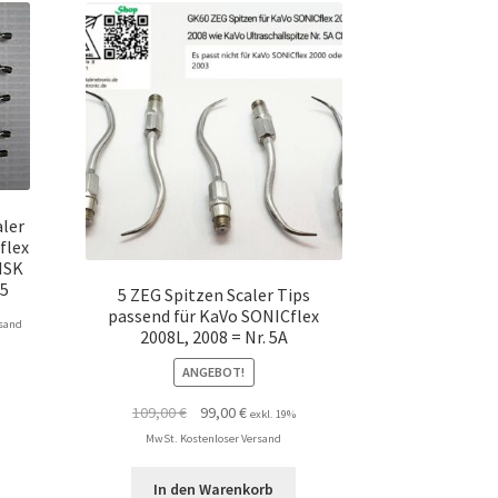
aler
flex
NSK
55
5 ZEG Spitzen Scaler Tips
passend für KaVo SONICflex
rsand
2008L, 2008 = Nr. 5A
ANGEBOT!
Ursprünglicher
Aktueller
109,00
€
99,00
€
exkl. 19%
Preis
Preis
MwSt. Kostenloser Versand
war:
ist:
109,00 €
99,00 €.
In den Warenkorb