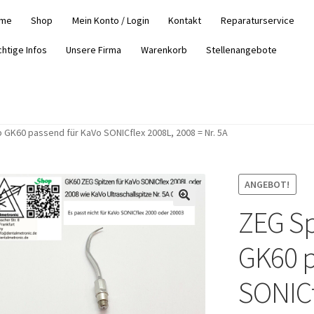
me
Shop
Mein Konto / Login
Kontakt
Reparaturservice
chtige Infos
Unsere Firma
Warenkorb
Stellenangebote
p GK60 passend für KaVo SONICflex 2008L, 2008 = Nr. 5A
ANGEBOT!
ZEG Sp
GK60 p
SONICf