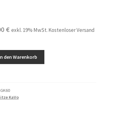
prünglicher
Aktueller
00
€
exkl. 19% MwSt. Kostenloser Versand
is
Preis
:
ist:
In den Warenkorb
00 €
29,00 €.
EGK60
itze KaVo