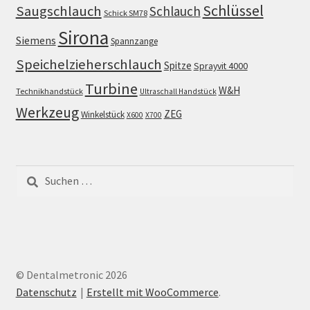
Schlüssel
Saugschlauch
Schlauch
Schick SM78
Sirona
Siemens
Spannzange
Speichelzieherschlauch
Spitze
Sprayvit 4000
Turbine
W&H
Technikhandstück
Ultraschall Handstück
Werkzeug
ZEG
Winkelstück
X600
X700
Suchen
nach:
© Dentalmetronic 2026
Datenschutz
Erstellt mit WooCommerce
.