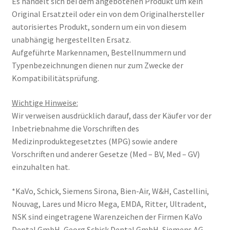
Es handelt sich bei dem angebotenen Produkt um kein
Original Ersatzteil oder ein von dem Originalhersteller
autorisiertes Produkt, sondern um ein von diesem
unabhängig hergestellten Ersatz.
Aufgeführte Markennamen, Bestellnummern und
Typenbezeichnungen dienen nur zum Zwecke der
Kompatibilitätsprüfung.
Wichtige Hinweise:
Wir verweisen ausdrücklich darauf, dass der Käufer vor der
Inbetriebnahme die Vorschriften des
Medizinproduktegesetztes (MPG) sowie andere
Vorschriften und anderer Gesetze (Med – BV, Med – GV)
einzuhalten hat.
*KaVo, Schick, Siemens Sirona, Bien-Air, W&H, Castellini,
Nouvag, Lares und Micro Mega, EMDA, Ritter, Ultradent,
NSK sind eingetragene Warenzeichen der Firmen KaVo
Dental GmbH, Georg Schick Dental GmbH, Siemens AG,