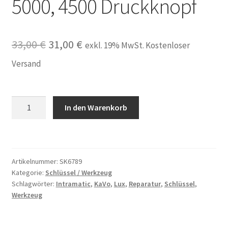
5000, 4500 Druckknopf
Ursprünglicher
Aktueller
33,00
€
31,00
€
exkl. 19% MwSt. Kostenloser
Preis
Preis
Versand
war:
ist:
33,00 €
31,00 €.
Schlüssel
In den Warenkorb
Key
passend
für
KaVo
Artikelnummer:
SK6789
650,
Kategorie:
Schlüssel / Werkzeug
655,
Schlagwörter:
Intramatic
,
KaVo
,
Lux
,
Reparatur
,
Schlüssel
,
660,
Werkzeug
7000,
8000,