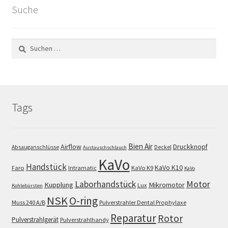
Suche
Suchen
nach:
Tags
Bien Air
Airflow
Druckknopf
Absauganschlüsse
Deckel
Austauschschlauch
KaVo
Handstück
KaVo K10
Faro
Intramatic
KaVo K9
KaVo
Motor
Laborhandstück
Kupplung
Mikromotor
Lux
Kohlebürsten
NSK
O-ring
Muss 240 A/B
Pulverstrahler Dental Prophylaxe
Reparatur
Rotor
Pulverstrahlgerät
Pulverstrahlhandy