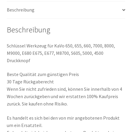
M9000,
E680,
Beschreibung
E675,
E677,
Beschreibung
M8700,
S605,
5000,
Schlüssel Werkzeug für KaVo 650, 655, 660, 7000, 8000,
4500
M9000, E680 E675, E677, M8700, S605, 5000, 4500
Druckknopf
Druckknopf
Menge
Beste Qualität zum günstigen Preis
30 Tage Rückgaberecht
Wenn Sie nicht zufrieden sind, können Sie innerhalb von 4
Wochen zurückgeben und wir erstatten 100% Kaufpreis
zurück. Sie kaufen ohne Risiko.
Es handelt es sich bei den von mir angebotenen Produkt
um ein Ersatzteil.