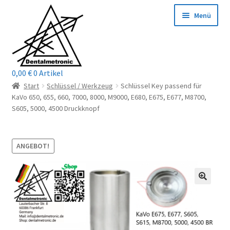
Zur
Zum
Menü
Navigation
Inhalt
springen
springen
0,00
€
0 Artikel
Home
Start
Schlüssel / Werkzeug
Schlüssel Key passend für
KaVo 650, 655, 660, 7000, 8000, M9000, E680, E675, E677, M8700,
Shop
S605, 5000, 4500 Druckknopf
Mein Konto / Login
ANGEBOT!
Kontakt
Unterm
Reparaturservice
öffnen
Unterm
Wichtige Infos
öffnen