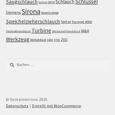
Schlüssel
Saugschlauch
Schlauch
Schick SM78
Sirona
Siemens
Spannzange
Speichelzieherschlauch
Spitze
Sprayvit 4000
Turbine
W&H
Technikhandstück
Ultraschall Handstück
Werkzeug
ZEG
Winkelstück
X600
X700
Suchen
nach:
© Dentalmetronic 2026
Datenschutz
Erstellt mit WooCommerce
.