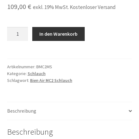
109,00
€
exkl. 19% MwSt. Kostenloser Versand
Schlauch,
In den Warenkorb
Motorschlauch
kompatibel
für
Bien
Artikelnummer:
BMC2MS
Air
Kategorie:
Schlauch
MC2
Schlagwort:
Bien Air MC2 Schlauch
Motor,
Isolite
300
mit
Beschreibung
offenem
Ende
Beschreibung
CE
Kennzeichnung