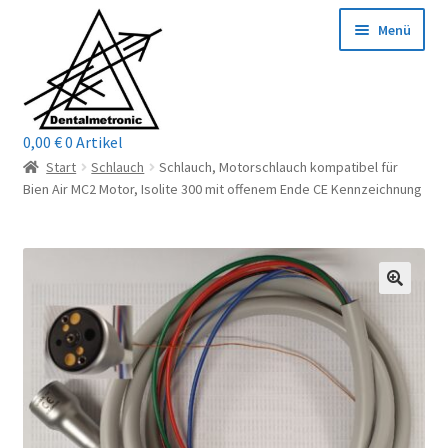
Zur
Zum
Menü
Navigation
Inhalt
springen
springen
0,00
€
0 Artikel
Home
Start
Schlauch
Schlauch, Motorschlauch kompatibel für
Bien Air MC2 Motor, Isolite 300 mit offenem Ende CE Kennzeichnung
Shop
Mein Konto / Login
Kontakt
Unterm
Reparaturservice
öffnen
Unterm
Wichtige Infos
öffnen