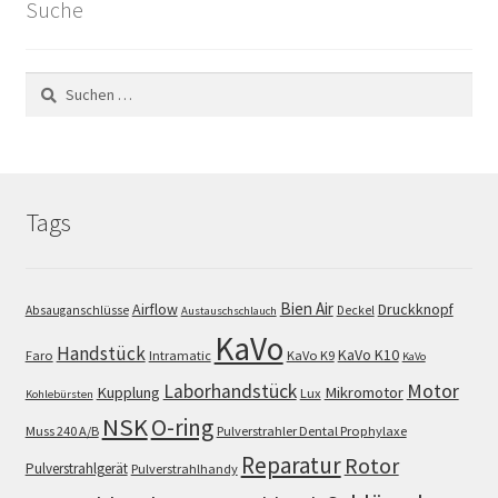
Suche
Suchen
nach:
Tags
Bien Air
Airflow
Druckknopf
Absauganschlüsse
Deckel
Austauschschlauch
KaVo
Handstück
KaVo K10
Faro
Intramatic
KaVo K9
KaVo
Motor
Laborhandstück
Kupplung
Mikromotor
Lux
Kohlebürsten
NSK
O-ring
Muss 240 A/B
Pulverstrahler Dental Prophylaxe
Reparatur
Rotor
Pulverstrahlgerät
Pulverstrahlhandy