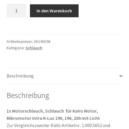
Motorschlauch,
In den Warenkorb
Schlauch
passend
für
KaVo
Artikelnummer:
SK190196
Intra
Kategorie:
Schlauch
K-
Lux
190,
196,
Beschreibung
200
Motor,
Beschreibung
Mikromotor
Menge
1x Motorschlauch, Schlauch für KaVo Motor,
Mikromotor Intra K-Lux 190, 196, 200 mit Licht
Zur Vergleichszwecke: KaVo Artikelnr.: 1.000.5652 und