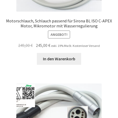
Motorschlauch, Schlauch passend für Sirona BL ISO C-APEX
Motor, Mikromotor mit Wasserregulierung
ANGEBOT!
Ursprünglicher
Aktueller
249,00
€
245,00
€
exkl. 19% MwSt. Kostenloser Versand
Preis
Preis
war:
ist:
In den Warenkorb
249,00 €
245,00 €.