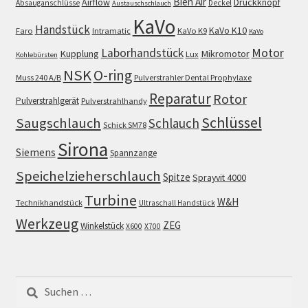
Bien Air
Airflow
Druckknopf
Absauganschlüsse
Deckel
Austauschschlauch
KaVo
Handstück
KaVo K10
Faro
Intramatic
KaVo K9
KaVo
Motor
Laborhandstück
Kupplung
Mikromotor
Lux
Kohlebürsten
NSK
O-ring
Muss 240 A/B
Pulverstrahler Dental Prophylaxe
Reparatur
Rotor
Pulverstrahlgerät
Pulverstrahlhandy
Schlüssel
Saugschlauch
Schlauch
Schick SM78
Sirona
Siemens
Spannzange
Speichelzieherschlauch
Spitze
Sprayvit 4000
Turbine
W&H
Technikhandstück
Ultraschall Handstück
Werkzeug
ZEG
Winkelstück
X600
X700
Suchen
nach: