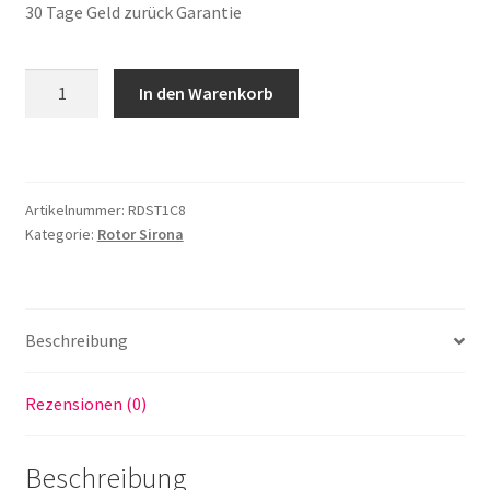
30 Tage Geld zurück Garantie
Rotor
In den Warenkorb
passend
für
Dentsply
Sirona
Artikelnummer:
RDST1C8
T1
Kategorie:
Rotor Sirona
Control
Turbine
ab
Seriennr.
Beschreibung
8xxxxx
mit
Rezensionen (0)
Keramiklager
made
in
Beschreibung