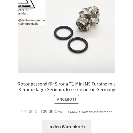
Rotor passend für Sirona T1 Mini MS Turbine mit
Keramiklager Seriennr. 6xxxxx made in Germany
ANGEBOT!
Ursprünglicher
Aktueller
119,00
€
109,00
€
exkl. 19% MwSt. Kostenloser Versand
Preis
Preis
war:
ist:
In den Warenkorb