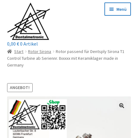
Zur
Zum
Menü
Navigation
Inhalt
springen
springen
0,00
€
0 Artikel
Home
Start
Rotor Sirona
Rotor passend für Dentsply Sirona T1
Control Turbine ab Seriennr. 8xxxxx mit Keramiklager made in
Shop
Germany
Mein Konto / Login
ANGEBOT!
Kontakt
Unterm
Reparaturservice
öffnen
Unterm
Wichtige Infos
öffnen