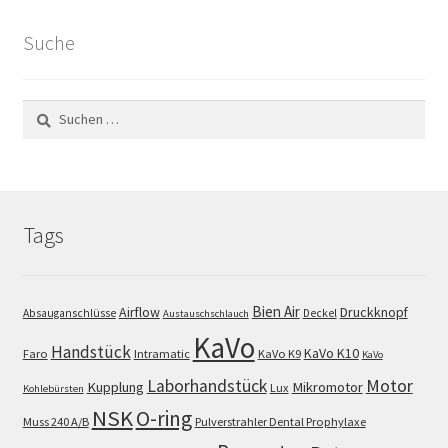
Suche
Suchen
nach:
Tags
Bien Air
Airflow
Druckknopf
Absauganschlüsse
Deckel
Austauschschlauch
KaVo
Handstück
KaVo K10
Faro
Intramatic
KaVo K9
KaVo
Motor
Laborhandstück
Kupplung
Mikromotor
Lux
Kohlebürsten
NSK
O-ring
Muss 240 A/B
Pulverstrahler Dental Prophylaxe