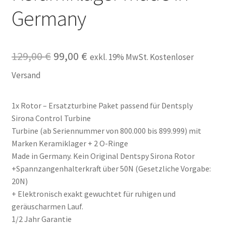
Germany
Ursprünglicher
Aktueller
129,00
€
99,00
€
exkl. 19% MwSt. Kostenloser
Preis
Preis
Versand
war:
ist:
1x Rotor – Ersatzturbine Paket passend für Dentsply
129,00 €
99,00 €.
Sirona Control Turbine
Turbine (ab Seriennummer von 800.000 bis 899.999) mit
Marken Keramiklager + 2 O-Ringe
Made in Germany. Kein Original Dentspy Sirona Rotor
+Spannzangenhalterkraft über 50N (Gesetzliche Vorgabe:
20N)
+ Elektronisch exakt gewuchtet für ruhigen und
geräuscharmen Lauf.
1/2 Jahr Garantie