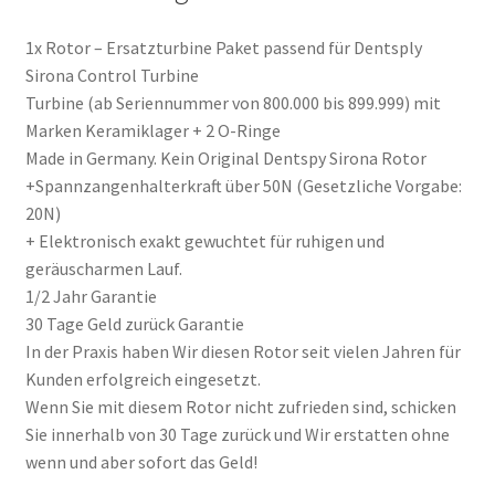
Germany
Menge
1x Rotor – Ersatzturbine Paket passend für Dentsply
Sirona Control Turbine
Turbine (ab Seriennummer von 800.000 bis 899.999) mit
Marken Keramiklager + 2 O-Ringe
Made in Germany. Kein Original Dentspy Sirona Rotor
+Spannzangenhalterkraft über 50N (Gesetzliche Vorgabe:
20N)
+ Elektronisch exakt gewuchtet für ruhigen und
geräuscharmen Lauf.
1/2 Jahr Garantie
30 Tage Geld zurück Garantie
In der Praxis haben Wir diesen Rotor seit vielen Jahren für
Kunden erfolgreich eingesetzt.
Wenn Sie mit diesem Rotor nicht zufrieden sind, schicken
Sie innerhalb von 30 Tage zurück und Wir erstatten ohne
wenn und aber sofort das Geld!