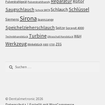
Reparatur
Rotor
Pulverstrahlgerät
Pulverstrahlhandy
Schlüssel
Saugschlauch
Schlauch
Schick SM78
Sirona
Siemens
Spannzange
Speichelzieherschlauch
Spitze
Sprayvit 4000
Turbine
W&H
Technikhandstück
Ultraschall Handstück
Werkzeug
ZEG
Winkelstück
X600
X700
Suchen
nach:
© Dentalmetronic 2026
Datenschutz
Erstellt mit WooCommerce
.