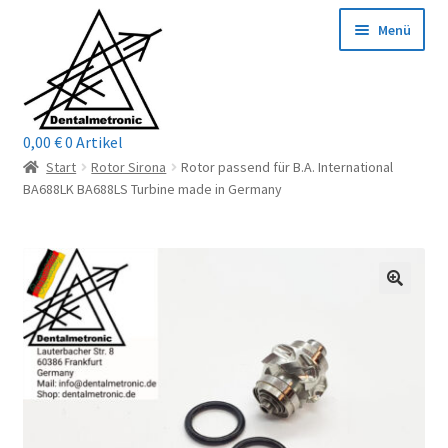
Zur
Zum
Menü
Navigation
Inhalt
springen
springen
0,00
€
0 Artikel
Home
Start
Rotor Sirona
Rotor passend für B.A. International
BA688LK BA688LS Turbine made in Germany
Shop
Mein Konto / Login
Kontakt
Unterm
Reparaturservice
öffnen
Unterm
Wichtige Infos
öffnen