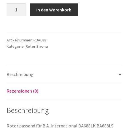
Rotor
In den Warenkorb
passend
für
B.A.
International
Artikelnummer:
RBA688
BA688LK
Kategorie:
Rotor Sirona
BA688LS
Turbine
made
in
Beschreibung
Germany
Menge
Rezensionen (0)
Beschreibung
Rotor passend für B.A. International BA688LK BA688LS