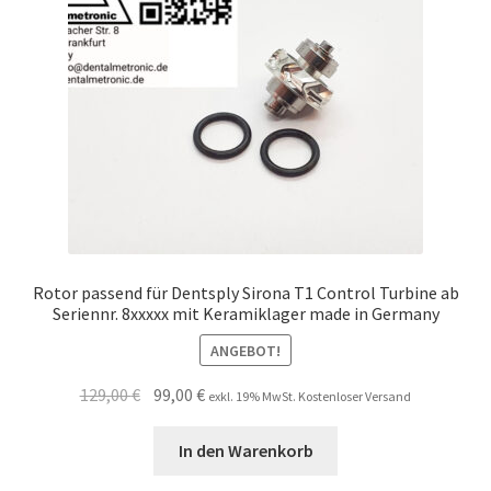
Rotor passend für Dentsply Sirona T1 Control Turbine ab
Seriennr. 8xxxxx mit Keramiklager made in Germany
ANGEBOT!
Ursprünglicher
Aktueller
129,00
€
99,00
€
exkl. 19% MwSt. Kostenloser Versand
Preis
Preis
war:
ist:
In den Warenkorb
129,00 €
99,00 €.