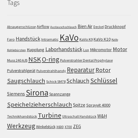
Tags
Bien Air
Airflow
Druckknopf
Absauganschlüsse
Deckel
Austauschschlauch
KaVo
Handstück
KaVo K10
Faro
Intramatic
KaVo K9
KaVo
Motor
Laborhandstück
Kupplung
Mikromotor
Lux
Kohlebürsten
NSK
O-ring
Muss 240 A/B
Pulverstrahler Dental Prophylaxe
Reparatur
Rotor
Pulverstrahlgerät
Pulverstrahlhandy
Schlüssel
Saugschlauch
Schlauch
Schick SM78
Sirona
Siemens
Spannzange
Speichelzieherschlauch
Spitze
Sprayvit 4000
Turbine
W&H
Technikhandstück
Ultraschall Handstück
Werkzeug
ZEG
Winkelstück
X600
X700