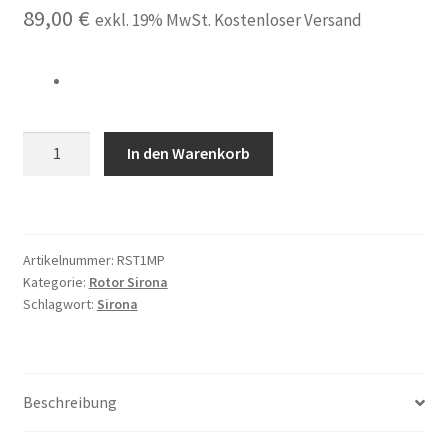
89,00
€
exkl. 19% MwSt. Kostenloser Versand
Rotor
In den Warenkorb
passend
für
Sirona
SIROpure
Artikelnummer:
RST1MP
P
Kategorie:
Rotor Sirona
mini
Schlagwort:
Sirona
S
Turbine
mit
Keramiklager
Beschreibung
made
in