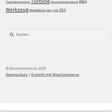
Turbine
W&H
Technikhandstück
Ultraschall Handstück
Werkzeug
ZEG
Winkelstück
X600
X700
Suchen
nach:
© Dentalmetronic 2026
Datenschutz
Erstellt mit WooCommerce
.