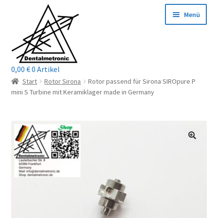
Zur
Zum
Menü
Navigation
Inhalt
springen
springen
0,00
€
0 Artikel
Home
Start
Rotor Sirona
Rotor passend für Sirona SIROpure P
mini S Turbine mit Keramiklager made in Germany
Shop
Mein Konto / Login
Kontakt
Unterm
Reparaturservice
öffnen
Unterm
Wichtige Infos
öffnen