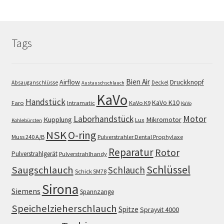
Tags
Bien Air
Airflow
Druckknopf
Absauganschlüsse
Deckel
Austauschschlauch
KaVo
Handstück
KaVo K10
Faro
Intramatic
KaVo K9
KaVo
Motor
Laborhandstück
Kupplung
Mikromotor
Lux
Kohlebürsten
NSK
O-ring
Muss 240 A/B
Pulverstrahler Dental Prophylaxe
Reparatur
Rotor
Pulverstrahlgerät
Pulverstrahlhandy
Schlüssel
Saugschlauch
Schlauch
Schick SM78
Sirona
Siemens
Spannzange
Speichelzieherschlauch
Spitze
Sprayvit 4000