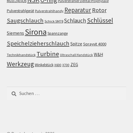
Muss 240 A/B
Pulverstrahler Dental Prophylaxe
Reparatur
Rotor
Pulverstrahlgerät
Pulverstrahlhandy
Schlüssel
Saugschlauch
Schlauch
Schick SM78
Sirona
Siemens
Spannzange
Speichelzieherschlauch
Spitze
Sprayvit 4000
Turbine
W&H
Technikhandstück
Ultraschall Handstück
Werkzeug
ZEG
Winkelstück
X600
X700
Suchen
nach: