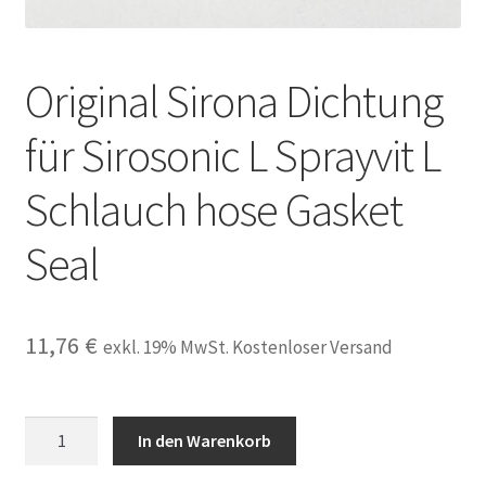
Unsere Firma
Original Sirona Dichtung
Warenkorb
für Sirosonic L Sprayvit L
Stellenangebote
Schlauch hose Gasket
Seal
11,76
€
exkl. 19% MwSt. Kostenloser Versand
Original
In den Warenkorb
Sirona
Dichtung