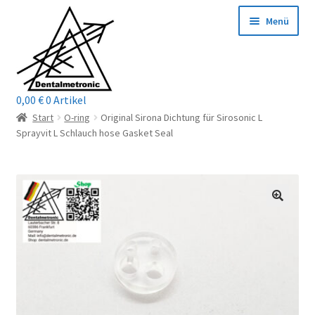
Zur
Zum
Menü
Navigation
Inhalt
springen
springen
0,00
€
0 Artikel
Home
Start
O-ring
Original Sirona Dichtung für Sirosonic L
Sprayvit L Schlauch hose Gasket Seal
Shop
Mein Konto / Login
Kontakt
Unterm
Reparaturservice
öffnen
Unterm
Wichtige Infos
öffnen