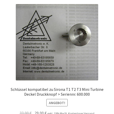
Schlüssel kompatibel zu Sirona T1 T2 T3 Mini Turbine
Deckel Druckknopf > Seriennr. 600.000
ANGEBOT!
Ursprünglicher
Aktueller
33,00
€
29,00
€
exkl. 19% MwSt. Kostenloser Versand