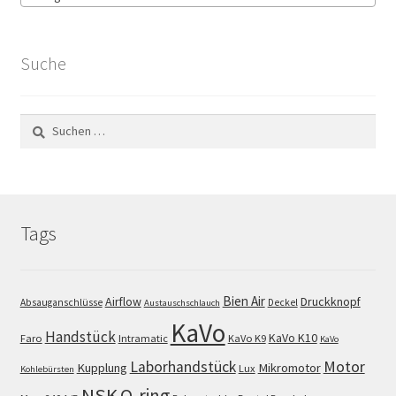
Suche
Suchen
nach:
Tags
Bien Air
Airflow
Druckknopf
Absauganschlüsse
Deckel
Austauschschlauch
KaVo
Handstück
KaVo K10
Faro
Intramatic
KaVo K9
KaVo
Motor
Laborhandstück
Kupplung
Mikromotor
Lux
Kohlebürsten
NSK
O-ring