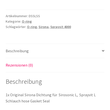
für
Sirosonic
Artikelnummer:
DSSLSS
L
Kategorie:
O-ring
Sprayvit
Schlagwörter:
O-ring
,
Sirona
,
Sprayvit 4000
L
Schlauch
hose
Gasket
Beschreibung
Seal
Menge
Rezensionen (0)
Beschreibung
1x Original Sirona Dichtung für Sirosonic L, Sprayvit L
Schlauch hose Gasket Seal