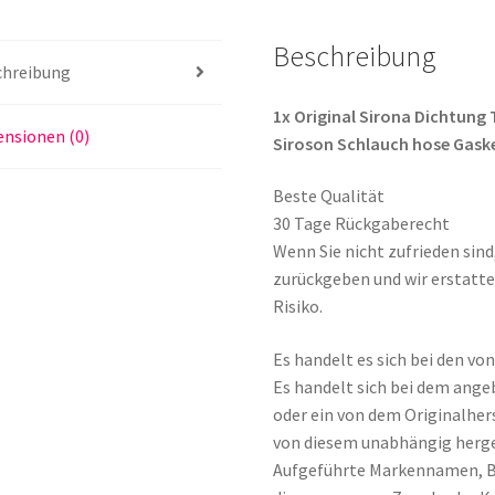
Schlauch
hose
Beschreibung
Gasket
chreibung
Seal
usw.
1x Original Sirona Dichtung
nsionen (0)
Menge
Siroson Schlauch hose Gaske
Beste Qualität
30 Tage Rückgaberecht
Wenn Sie nicht zufrieden sin
zurückgeben und wir erstatte
Risiko.
Es handelt es sich bei den v
Es handelt sich bei dem ange
oder ein von dem Originalher
von diesem unabhängig herge
Aufgeführte Markennamen, 