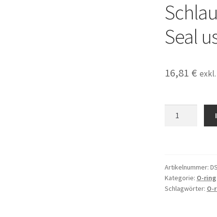
Schlau
Seal u
16,81
€
exkl
1x
Original
Sirona
Dichtung
für
Artikelnummer:
D
Turbinenschlau
Kategorie:
O-ring
SL
Schlagwörter:
O-r
Motorschlauch
Siroson