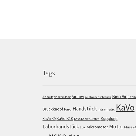
Tags
Bien Air
Airflow
Absauganschlüsse
Deck
Austauschschlauch
KaVo
Handstück
Druckknopf
Faro
Intramatic
KaVo K10
Kupplung
KaVo K9
KaVo Kohlebürsten
Motor
Laborhandstück
Mikromotor
Lux
Muss 2