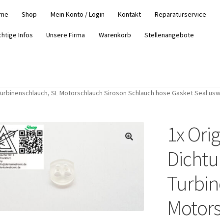
me
Shop
Mein Konto / Login
Kontakt
Reparaturservice
chtige Infos
Unsere Firma
Warenkorb
Stellenangebote
r Turbinenschlauch, SL Motorschlauch Siroson Schlauch hose Gasket Seal usw
1x Orig
Dichtu
Turbin
Motors