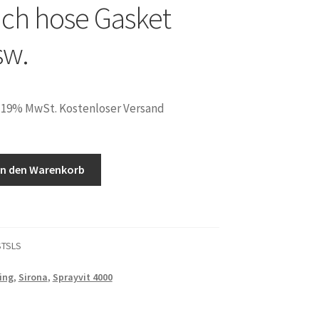
ch hose Gasket
sw.
. 19% MwSt. Kostenloser Versand
In den Warenkorb
STSLS
ch,
ing
,
Sirona
,
Sprayvit 4000