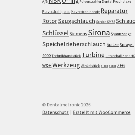
NSK
O-ring
A/B
Pulverstrahler Dental Prophylaxe
Reparatur
Pulverstrahlgerät
Pulverstrahlhandy
Saugschlauch
Rotor
Schlau
Schick SM78
Sirona
Schlüssel
Siemens
Spannzange
Speichelzieherschlauch
Spitze
Sprayvit
Turbine
4000
Technikhandstück
Ultraschall Handst
Werkzeug
W&H
ZEG
Winkelstück
X600
X700
© Dentalmetronic 2026
Datenschutz
Erstellt mit WooCommerce
.