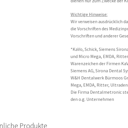
dienen nur zum Zwecke der K
Wichtige Hinweise:
Wir verweisen ausdrücklich da
die Vorschriften des Medizin
Vorschriften und anderer Gese
*KaVo, Schick, Siemens Sirona
und Micro Mega, EMDA, Ritter
Warenzeichen der Firmen Ka
Siemens AG, Sirona Dental 
W&H Dentalwerk Bürmoos Gmb
Mega, EMDA, Ritter, Ultraden
Die Firma Dentalmetronic ste
den o.g. Unternehmen
nliche Produkte