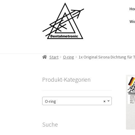
Zur
Zum
Ho
Navigation
Inhalt
springen
springen
Wi
Start
O-ring
1x Original Sirona Dichtung fü
Produkt-Kategorien
O-ring
×
Suche