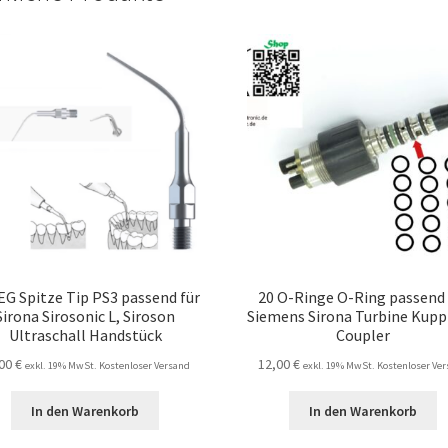
EG Spitze Tip PS3 passend für
20 O-Ringe O-Ring passend 
Sirona Sirosonic L, Siroson
Siemens Sirona Turbine Kup
Ultraschall Handstück
Coupler
,00
€
12,00
€
exkl. 19% MwSt. Kostenloser Versand
exkl. 19% MwSt. Kostenloser Ve
In den Warenkorb
In den Warenkorb