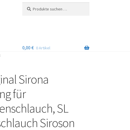
Suchen
Suchen
nach:
0,00
€
0 Artikel
.
inal Sirona
ng für
enschlauch, SL
chlauch Siroson