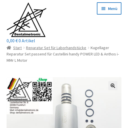
Zur
Zum
Menü
Navigation
Inhalt
springen
springen
0,00
€
0 Artikel
Home
Start
Reparatur Set für Laborhandstücke
Kugellager
Reparatur Set passend für Castellini handy POWER LED & Anthos i-
Shop
MMr L Motor
Mein Konto / Login
Kontakt
Unterm
Reparaturservice
öffnen
Unterm
Wichtige Infos
öffnen