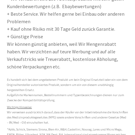
Kundenbewertungen (z.B. Ebaybewertungen)
+ Beste Service. Wir helfen gerne bei Einbau oder anderen
Problemen
+ Kauf ohne Risiko mit 30 Tage Geld zurück Garantie.
+ Günstige Preise
Wir können günstig anbieten, weil Wir Mengenrabatt
haben. Wir verzichten auf teure Werbung und auf alle
Verkaufstricks wie Treuerabatt, kostenlose Abholung,
schöne Verpackungen etc.
Es handelt sich bei dem angebotenen Produkt um kein Original Ersatzteil oder ein von dem
Originalhersteller autorisiertes Produkt, sondern um ein von diesem unabhängig
hergestellten Ersatz.
Aufgeführte Markennamen, Bestellnummern und Typenbezeichnungen dienen nur zum
Zwecke der Kompatibilitätsprüfung.
Wichtige Hinweise:
Wir verweisen ausdrücklich darauf, dass der Käufer vor der Inbetriebnahme die Vorschriften
des Medizinproduktegesetztes (MPG) sowie andere Vorschriften und anderer Gesetze (Med
– BV, Med – GV) einzuhalten hat.
*KaVo, Schick, Siemens Sirona, Bien-Air, W&H, Castellini, Nouvag, Lares und Micro Mega,
EMDA, Ritter, Ultradent, NSK, NK-Dent, B.A. International sind eingetragene Warenzeichen