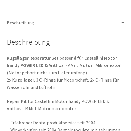
POWER
LED
&
Beschreibung
Anthos
i-
Beschreibung
MMr
L
Motor
Kugellager Reparatur Set passend für Castellini Motor
Menge
handy POWER LED & Anthos i-MMr L Motor , Mikromotor
(Motor gehört nicht zum Lieferumfang)
2x Kugellager, 3 O-Ringe für Motorschaft, 2x O-Ringe für
Wasserrohr und Luftrohr
Repair Kit for Castellini Motor handy POWER LED &
Anthos i-MMr L Motor micromotor
+ Erfahrener Dentalproduktservice seit 2004
+ Wir verkaufen seit 2004 Dentalprodukte mit sehr guten