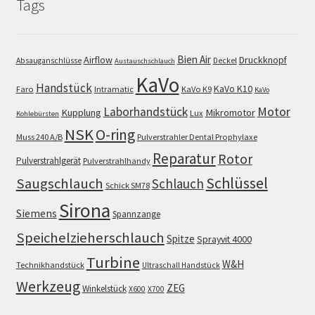
Tags
Bien Air
Airflow
Druckknopf
Absauganschlüsse
Deckel
Austauschschlauch
KaVo
Handstück
KaVo K10
Faro
Intramatic
KaVo K9
KaVo
Motor
Laborhandstück
Kupplung
Mikromotor
Lux
Kohlebürsten
NSK
O-ring
Muss 240 A/B
Pulverstrahler Dental Prophylaxe
Reparatur
Rotor
Pulverstrahlgerät
Pulverstrahlhandy
Schlüssel
Saugschlauch
Schlauch
Schick SM78
Sirona
Siemens
Spannzange
Speichelzieherschlauch
Spitze
Sprayvit 4000
Turbine
W&H
Technikhandstück
Ultraschall Handstück
Werkzeug
ZEG
Winkelstück
X600
X700