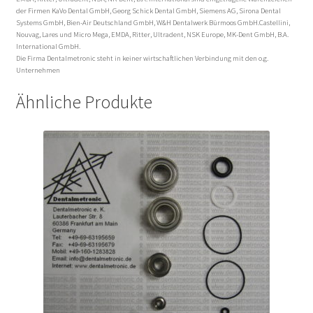
der Firmen KaVo Dental GmbH, Georg Schick Dental GmbH, Siemens AG, Sirona Dental
Systems GmbH, Bien-Air Deutschland GmbH, W&H Dentalwerk Bürmoos GmbH.Castellini,
Nouvag, Lares und Micro Mega, EMDA, Ritter, Ultradent, NSK Europe, MK-Dent GmbH, B.A.
International GmbH.
Die Firma Dentalmetronic steht in keiner wirtschaftlichen Verbindung mit den o.g.
Unternehmen
Ähnliche Produkte