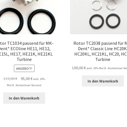
tor TC1034 passend für MK-
Rotor TC2038 passend für 
Dent* ECOline HE11, HE12,
Dent* Classic Line HC20K
E15L, HE17, HE21K, HE21KL
HC20KL, HC21KL, HC20, HC
Turbine
Turbine
100,00
€
ANGEBOT!
exkl. 19% MwSt. Kostenloser Ve
Ursprünglicher
Aktueller
119,00
€
95,00
€
exkl. 19%
In den Warenkorb
Preis
Preis
MwSt. Kostenloser Versand
war:
ist:
119,00 €
95,00 €.
In den Warenkorb