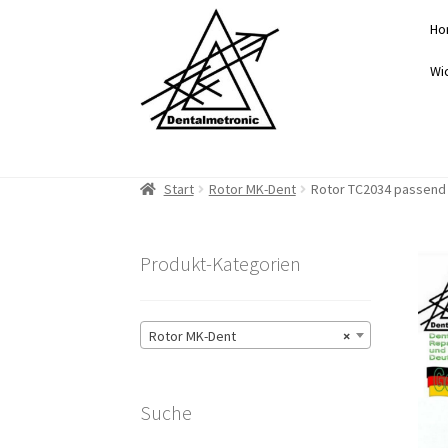
Zur
Zum
Ho
Navigation
Inhalt
springen
springen
Wi
Start
Rotor MK-Dent
Rotor TC2034 passend 
Produkt-Kategorien
Rotor MK-Dent
×
Suche