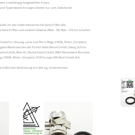
esem unabhängig hergestellten Ersatz.
und Typenbezeichnungen dienen nur zum Zwecke der
äufer vor der Inbetriebnahme die Vorschriften des
 Vorschriften und anderer Gesetze (Med – BV, Med – GV) einzuhalten
 Castellini, Nouvag, Lares und Micro Mega, EMDA, Ritter, Ultradent,
tragene Warenzeichen der Firmen KaVo Dental GmbH, Georg Schick
stems GmbH, Bien-Air Deutschland GmbH, W&H Dentalwerk Bürmoos
ga, EMDA, Ritter, Ultradent, NSK Europe, MK-Dent GmbH, B.A.
rtschaftlichen Verbindung mit den o.g. Unternehmen