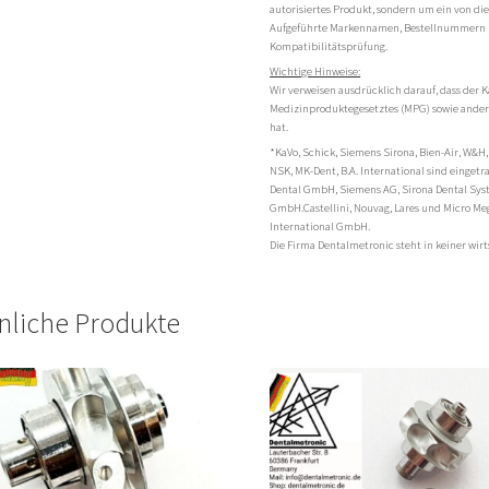
autorisiertes Produkt, sondern um ein von di
Aufgeführte Markennamen, Bestellnummern 
Kompatibilitätsprüfung.
Wichtige Hinweise:
Wir verweisen ausdrücklich darauf, dass der K
Medizinproduktegesetztes (MPG) sowie andere
hat.
*KaVo, Schick, Siemens Sirona, Bien-Air, W&H,
NSK, MK-Dent, B.A. International sind einge
Dental GmbH, Siemens AG, Sirona Dental Sy
GmbH.Castellini, Nouvag, Lares und Micro Me
International GmbH.
Die Firma Dentalmetronic steht in keiner wi
nliche Produkte