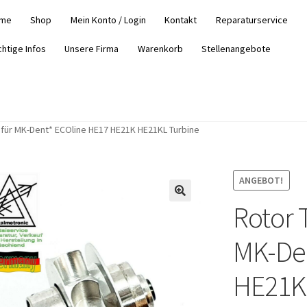
me
Shop
Mein Konto / Login
Kontakt
Reparaturservice
chtige Infos
Unsere Firma
Warenkorb
Stellenangebote
für MK-Dent* ECOline HE17 HE21K HE21KL Turbine
ANGEBOT!
Rotor 
MK-Den
HE21K