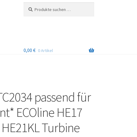
Suchen
Suchen
nach:
0,00
€
0 Artikel
TC2034 passend für
t* ECOline HE17
 HE21KL Turbine