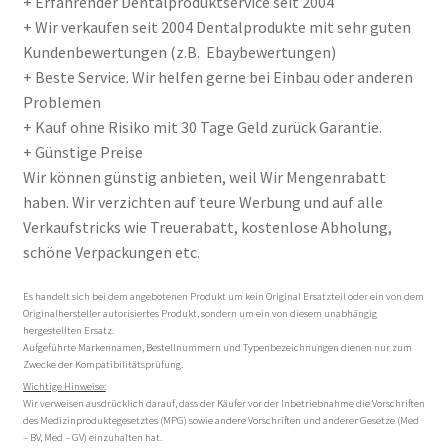
+ Erfahrender Dentalproduktservice seit 2004
+ Wir verkaufen seit 2004 Dentalprodukte mit sehr guten
Kundenbewertungen (z.B. Ebaybewertungen)
+ Beste Service. Wir helfen gerne bei Einbau oder anderen
Problemen
+ Kauf ohne Risiko mit 30 Tage Geld zurück Garantie.
+ Günstige Preise
Wir können günstig anbieten, weil Wir Mengenrabatt
haben. Wir verzichten auf teure Werbung und auf alle
Verkaufstricks wie Treuerabatt, kostenlose Abholung,
schöne Verpackungen etc.
Es handelt sich bei dem angebotenen Produkt um kein Original Ersatzteil oder ein von dem
Originalhersteller autorisiertes Produkt, sondern um ein von diesem unabhängig
hergestellten Ersatz.
Aufgeführte Markennamen, Bestellnummern und Typenbezeichnungen dienen nur zum
Zwecke der Kompatibilitätsprüfung.
Wichtige Hinweise:
Wir verweisen ausdrücklich darauf, dass der Käufer vor der Inbetriebnahme die Vorschriften
des Medizinproduktegesetztes (MPG) sowie andere Vorschriften und anderer Gesetze (Med
– BV, Med – GV) einzuhalten hat.