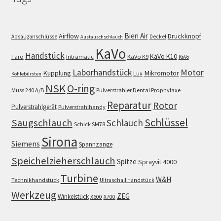
Bien Air
Airflow
Druckknopf
Absauganschlüsse
Deckel
Austauschschlauch
KaVo
Handstück
KaVo K10
Faro
Intramatic
KaVo K9
KaVo
Motor
Laborhandstück
Kupplung
Mikromotor
Lux
Kohlebürsten
NSK
O-ring
Muss 240 A/B
Pulverstrahler Dental Prophylaxe
Reparatur
Rotor
Pulverstrahlgerät
Pulverstrahlhandy
Schlüssel
Saugschlauch
Schlauch
Schick SM78
Sirona
Siemens
Spannzange
Speichelzieherschlauch
Spitze
Sprayvit 4000
Turbine
W&H
Technikhandstück
Ultraschall Handstück
Werkzeug
ZEG
Winkelstück
X600
X700