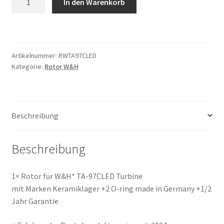
In den Warenkorb
kompatibel
für
W&H
TA-
Artikelnummer:
RWTA97CLED
97CLED
Kategorie:
Rotor W&H
Turbine
Menge
Beschreibung
Beschreibung
1× Rotor für W&H* TA-97CLED Turbine
mit Marken Keramiklager +2 O-ring made in Germany +1/2
Jahr Garantie