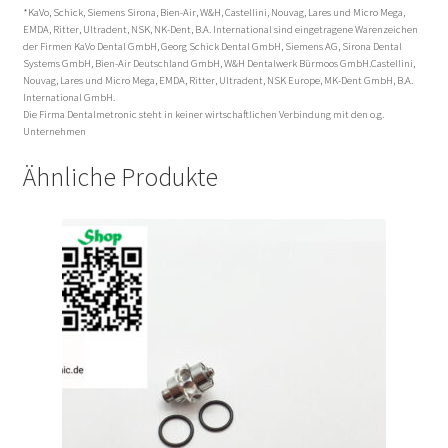
*KaVo, Schick, Siemens Sirona, Bien-Air, W&H, Castellini, Nouvag, Lares und Micro Mega,
EMDA, Ritter, Ultradent, NSK, NK-Dent, B.A. International sind eingetragene Warenzeichen
der Firmen KaVo Dental GmbH, Georg Schick Dental GmbH, Siemens AG, Sirona Dental
Systems GmbH, Bien-Air Deutschland GmbH, W&H Dentalwerk Bürmoos GmbH.Castellini,
Nouvag, Lares und Micro Mega, EMDA, Ritter, Ultradent, NSK Europe, MK-Dent GmbH, B.A.
International GmbH.
Die Firma Dentalmetronic steht in keiner wirtschaftlichen Verbindung mit den o.g.
Unternehmen
Ähnliche Produkte