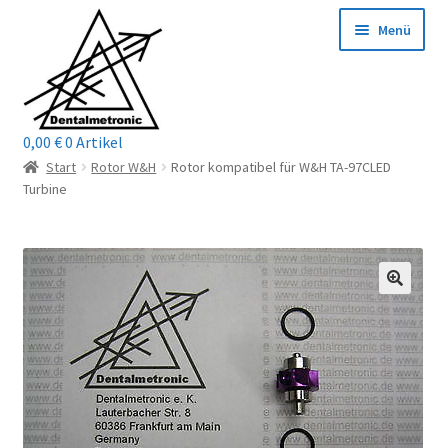
Zur
Zum
Menü
Navigation
Inhalt
springen
springen
0,00
€
0 Artikel
Home
Start
Rotor W&H
Rotor kompatibel für W&H TA-97CLED
Turbine
Shop
Mein Konto / Login
Kontakt
Unterm
Reparaturservice
öffnen
Unterm
Wichtige Infos
öffnen