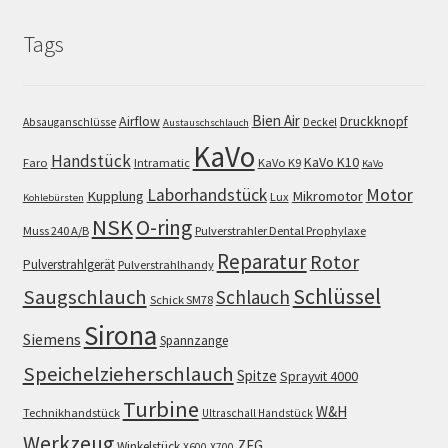
Tags
Bien Air
Airflow
Druckknopf
Absauganschlüsse
Deckel
Austauschschlauch
KaVo
Handstück
KaVo K10
Faro
Intramatic
KaVo K9
KaVo
Motor
Laborhandstück
Kupplung
Mikromotor
Lux
Kohlebürsten
NSK
O-ring
Muss 240 A/B
Pulverstrahler Dental Prophylaxe
Reparatur
Rotor
Pulverstrahlgerät
Pulverstrahlhandy
Schlüssel
Saugschlauch
Schlauch
Schick SM78
Sirona
Siemens
Spannzange
Speichelzieherschlauch
Spitze
Sprayvit 4000
Turbine
W&H
Technikhandstück
Ultraschall Handstück
Werkzeug
ZEG
Winkelstück
X600
X700