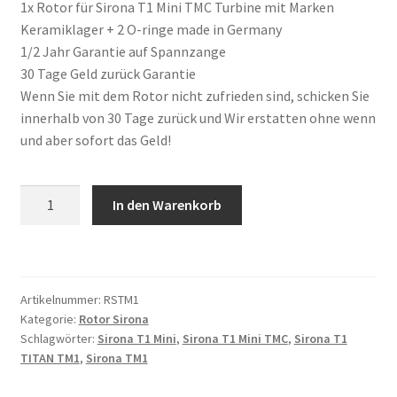
1x Rotor für Sirona T1 Mini TMC Turbine mit Marken
Keramiklager + 2 O-ringe made in Germany
1/2 Jahr Garantie auf Spannzange
30 Tage Geld zurück Garantie
Wenn Sie mit dem Rotor nicht zufrieden sind, schicken Sie
innerhalb von 30 Tage zurück und Wir erstatten ohne wenn
und aber sofort das Geld!
Rotor
In den Warenkorb
passend
für
Sirona
T1
Artikelnummer:
RSTM1
TITAN
Kategorie:
Rotor Sirona
TM1
Schlagwörter:
Sirona T1 Mini
,
Sirona T1 Mini TMC
,
Sirona T1
Turbine
TITAN TM1
,
Sirona TM1
mit
Keramiklager