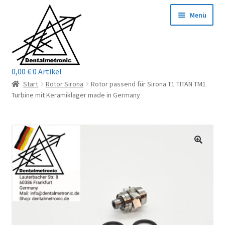
Zur
Zum
Menü
Navigation
Inhalt
springen
springen
0,00
€
0 Artikel
Home
Start
Rotor Sirona
Rotor passend für Sirona T1 TITAN TM1
Turbine mit Keramiklager made in Germany
Shop
Mein Konto / Login
Kontakt
Unterm
Reparaturservice
öffnen
Unterm
Wichtige Infos
öffnen