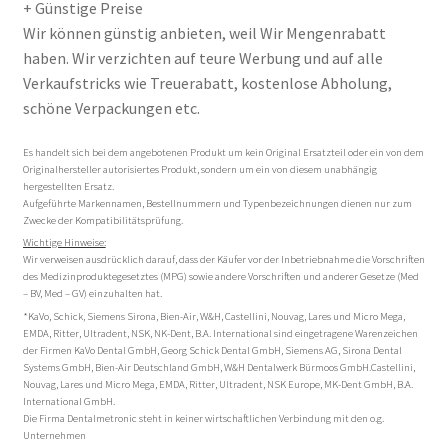
+ Günstige Preise
Wir können günstig anbieten, weil Wir Mengenrabatt
haben. Wir verzichten auf teure Werbung und auf alle
Verkaufstricks wie Treuerabatt, kostenlose Abholung,
schöne Verpackungen etc.
Es handelt sich bei dem angebotenen Produkt um kein Original Ersatzteil oder ein von dem
Originalhersteller autorisiertes Produkt, sondern um ein von diesem unabhängig
hergestellten Ersatz.
Aufgeführte Markennamen, Bestellnummern und Typenbezeichnungen dienen nur zum
Zwecke der Kompatibilitätsprüfung.
Wichtige Hinweise:
Wir verweisen ausdrücklich darauf, dass der Käufer vor der Inbetriebnahme die Vorschriften
des Medizinproduktegesetztes (MPG) sowie andere Vorschriften und anderer Gesetze (Med
– BV, Med – GV) einzuhalten hat.
*KaVo, Schick, Siemens Sirona, Bien-Air, W&H, Castellini, Nouvag, Lares und Micro Mega,
EMDA, Ritter, Ultradent, NSK, NK-Dent, B.A. International sind eingetragene Warenzeichen
der Firmen KaVo Dental GmbH, Georg Schick Dental GmbH, Siemens AG, Sirona Dental
Systems GmbH, Bien-Air Deutschland GmbH, W&H Dentalwerk Bürmoos GmbH.Castellini,
Nouvag, Lares und Micro Mega, EMDA, Ritter, Ultradent, NSK Europe, MK-Dent GmbH, B.A.
International GmbH.
Die Firma Dentalmetronic steht in keiner wirtschaftlichen Verbindung mit den o.g.
Unternehmen