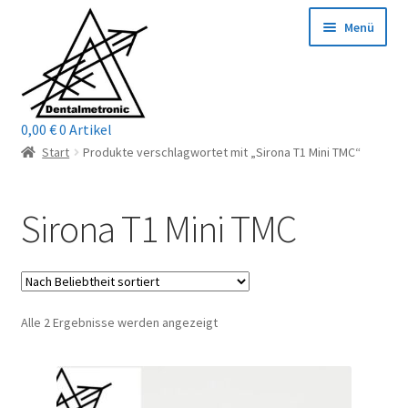
Zur
Zum
Menü
Navigation
Inhalt
springen
springen
0,00
€
0 Artikel
Home
Start
Produkte verschlagwortet mit „Sirona T1 Mini TMC“
Shop
Sirona T1 Mini TMC
Mein Konto / Login
Kontakt
Nach
Alle 2 Ergebnisse werden angezeigt
Unterm
Reparaturservice
Beliebtheit
öffnen
sortiert
Unterm
Wichtige Infos
öffnen