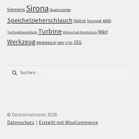
Sirona
Siemens
Spannzange
Speichelzieherschlauch
Spitze
Sprayvit 4000
Turbine
W&H
Technikhandstück
Ultraschall Handstück
Werkzeug
ZEG
Winkelstück
X600
X700
Suchen
nach:
© Dentalmetronic 2026
Datenschutz
Erstellt mit WooCommerce
.