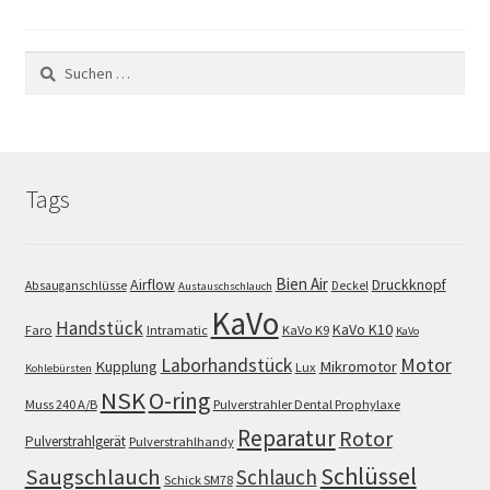
Suchen
nach:
Tags
Bien Air
Airflow
Druckknopf
Absauganschlüsse
Deckel
Austauschschlauch
KaVo
Handstück
KaVo K10
Faro
Intramatic
KaVo K9
KaVo
Motor
Laborhandstück
Kupplung
Mikromotor
Lux
Kohlebürsten
NSK
O-ring
Muss 240 A/B
Pulverstrahler Dental Prophylaxe
Reparatur
Rotor
Pulverstrahlgerät
Pulverstrahlhandy
Schlüssel
Saugschlauch
Schlauch
Schick SM78