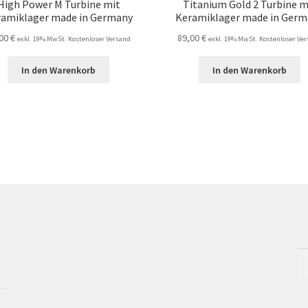
High Power M Turbine mit
Titanium Gold 2 Turbine m
ramiklager made in Germany
Keramiklager made in Germ
,00
€
89,00
€
exkl. 19% MwSt. Kostenloser Versand
exkl. 19% MwSt. Kostenloser Ve
In den Warenkorb
In den Warenkorb
Su
na