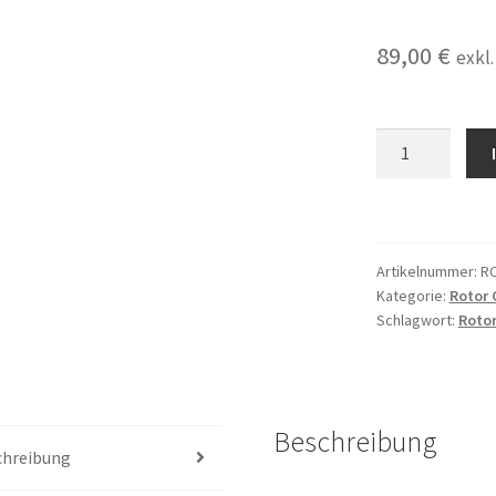
89,00
€
exkl
Rotor
kompatibel
für
Castellini
Silent
Artikelnummer:
R
Power
Kategorie:
Rotor 
Evo
Schlagwort:
Rotor
Turbine
mit
Keramiklager
made
Beschreibung
in
chreibung
Germany