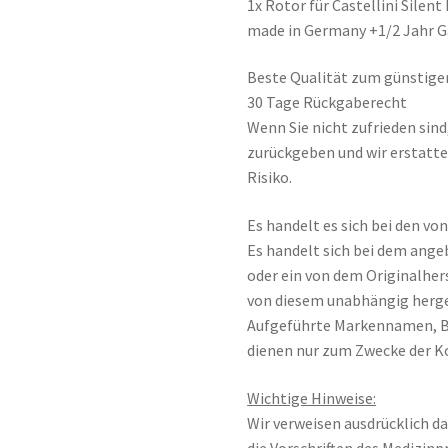
Menge
1x Rotor für Castellini Sile
made in Germany +1/2 Jahr G
Beste Qualität zum günstige
30 Tage Rückgaberecht
Wenn Sie nicht zufrieden sin
zurückgeben und wir erstatte
Risiko.
Es handelt es sich bei den v
Es handelt sich bei dem ange
oder ein von dem Originalher
von diesem unabhängig herge
Aufgeführte Markennamen, 
dienen nur zum Zwecke der K
Wichtige Hinweise:
Wir verweisen ausdrücklich da
die Vorschriften des Medizin