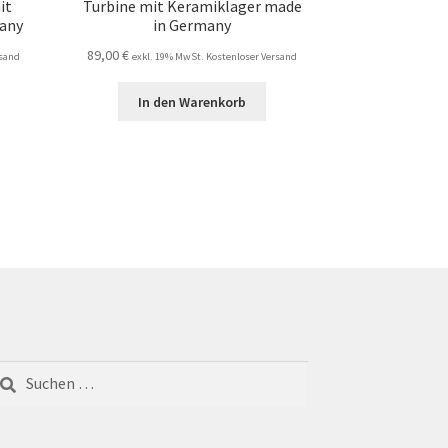
it
Turbine mit Keramiklager made
any
in Germany
89,00
€
rsand
exkl. 19% MwSt. Kostenloser Versand
In den Warenkorb
chen
ch: