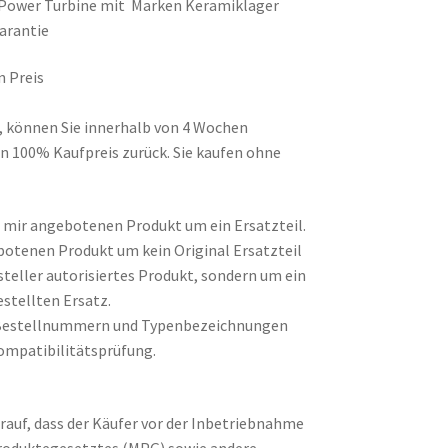
nt Power Turbine mit Marken Keramiklager
arantie
n Preis
d, können Sie innerhalb von 4 Wochen
n 100% Kaufpreis zurück. Sie kaufen ohne
on mir angebotenen Produkt um ein Ersatzteil.
botenen Produkt um kein Original Ersatzteil
steller autorisiertes Produkt, sondern um ein
stellten Ersatz.
Bestellnummern und Typenbezeichnungen
ompatibilitätsprüfung.
rauf, dass der Käufer vor der Inbetriebnahme
produktegesetztes (MPG) sowie andere