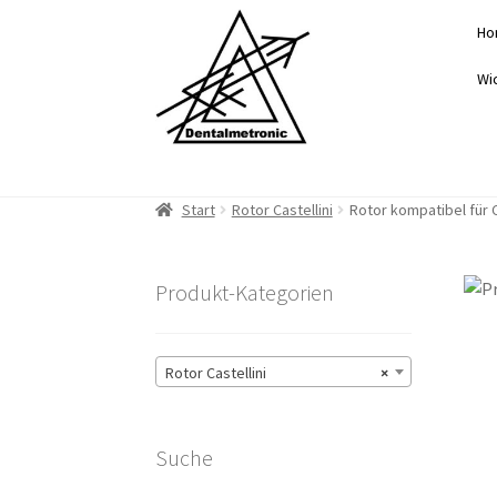
Zur
Zum
Ho
Navigation
Inhalt
springen
springen
Wi
Start
Rotor Castellini
Rotor kompatibel für 
Produkt-Kategorien
Rotor Castellini
×
Suche