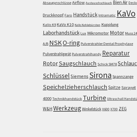
Bien Air
Airflow
Absauganschlüsse
Deck
Austauschschlauch
KaVo
Handstück
Druckknopf
Faro
Intramatic
KaVo K10
Kupplung
KaVo K9
KaVo Kohlebürsten
Motor
Laborhandstück
Mikromotor
Lux
Muss 2
NSK
O-ring
A/B
Pulverstrahler Dental Prophylaxe
Reparatur
Pulverstrahlgerät
Pulverstrahlhandy
Saugschlauch
Rotor
Schlau
Schick SM78
Sirona
Schlüssel
Siemens
Spannzange
Speichelzieherschlauch
Spitze
Sprayvit
Turbine
4000
Technikhandstück
Ultraschall Handst
Werkzeug
W&H
ZEG
Winkelstück
X600
X700