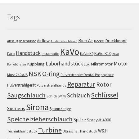
Tags
Bien Air
Airflow
Druckknopf
Absauganschlüsse
Deckel
Austauschschlauch
KaVo
Handstück
KaVo K10
Faro
Intramatic
KaVo K9
KaVo
Motor
Laborhandstück
Kupplung
Mikromotor
Lux
Kohlebürsten
NSK
O-ring
Muss 240 A/B
Pulverstrahler Dental Prophylaxe
Reparatur
Rotor
Pulverstrahlgerät
Pulverstrahlhandy
Schlüssel
Saugschlauch
Schlauch
Schick SM78
Sirona
Siemens
Spannzange
Speichelzieherschlauch
Spitze
Sprayvit 4000
Turbine
W&H
Technikhandstück
Ultraschall Handstück