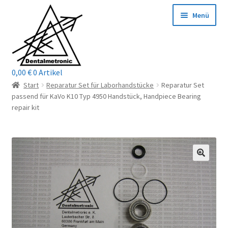
Zur
Zum
Menü
Navigation
Inhalt
springen
springen
0,00
€
0 Artikel
Home
Start
Reparatur Set für Laborhandstücke
Reparatur Set
passend für KaVo K10 Typ 4950 Handstück, Handpiece Bearing
Shop
repair kit
Mein Konto / Login
Kontakt
Unterm
Reparaturservice
öffnen
Unterm
Wichtige Infos
öffnen