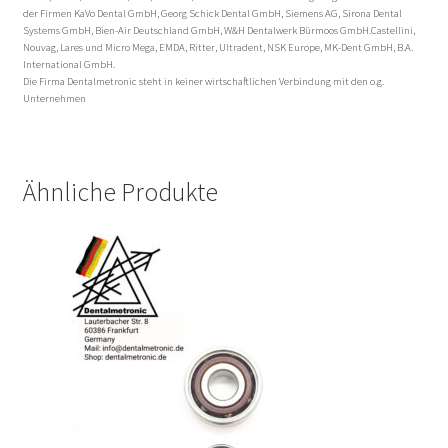
der Firmen KaVo Dental GmbH, Georg Schick Dental GmbH, Siemens AG, Sirona Dental
Systems GmbH, Bien-Air Deutschland GmbH, W&H Dentalwerk Bürmoos GmbH.Castellini,
Nouvag, Lares und Micro Mega, EMDA, Ritter, Ultradent, NSK Europe, MK-Dent GmbH, B.A.
International GmbH.
Die Firma Dentalmetronic steht in keiner wirtschaftlichen Verbindung mit den o.g.
Unternehmen
Ähnliche Produkte