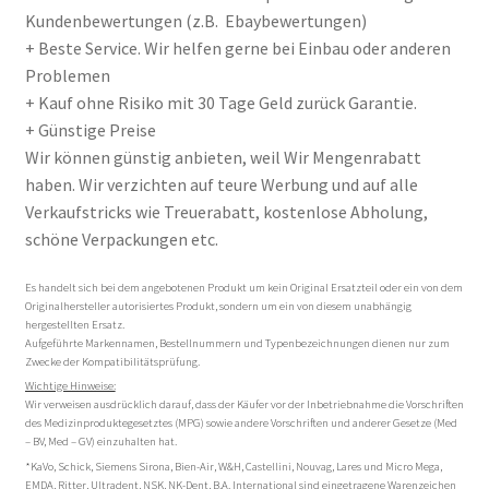
Kundenbewertungen (z.B. Ebaybewertungen)
+ Beste Service. Wir helfen gerne bei Einbau oder anderen
Problemen
+ Kauf ohne Risiko mit 30 Tage Geld zurück Garantie.
+ Günstige Preise
Wir können günstig anbieten, weil Wir Mengenrabatt
haben. Wir verzichten auf teure Werbung und auf alle
Verkaufstricks wie Treuerabatt, kostenlose Abholung,
schöne Verpackungen etc.
Es handelt sich bei dem angebotenen Produkt um kein Original Ersatzteil oder ein von dem
Originalhersteller autorisiertes Produkt, sondern um ein von diesem unabhängig
hergestellten Ersatz.
Aufgeführte Markennamen, Bestellnummern und Typenbezeichnungen dienen nur zum
Zwecke der Kompatibilitätsprüfung.
Wichtige Hinweise:
Wir verweisen ausdrücklich darauf, dass der Käufer vor der Inbetriebnahme die Vorschriften
des Medizinproduktegesetztes (MPG) sowie andere Vorschriften und anderer Gesetze (Med
– BV, Med – GV) einzuhalten hat.
*KaVo, Schick, Siemens Sirona, Bien-Air, W&H, Castellini, Nouvag, Lares und Micro Mega,
EMDA, Ritter, Ultradent, NSK, NK-Dent, B.A. International sind eingetragene Warenzeichen