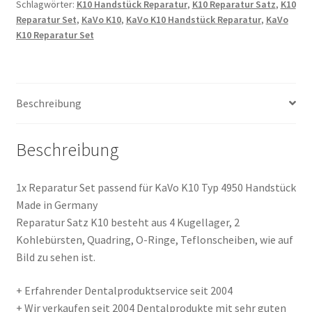
Schlagwörter:
K10 Handstück Reparatur
,
K10 Reparatur Satz
,
K10
4950
Reparatur Set
,
KaVo K10
,
KaVo K10 Handstück Reparatur
,
KaVo
Handstück,
K10 Reparatur Set
Handpiece
Bearing
repair
kit
Beschreibung
Menge
Beschreibung
1x Reparatur Set passend für KaVo K10 Typ 4950 Handstück
Made in Germany
Reparatur Satz K10 besteht aus 4 Kugellager, 2
Kohlebürsten, Quadring, O-Ringe, Teflonscheiben, wie auf
Bild zu sehen ist.
+ Erfahrender Dentalproduktservice seit 2004
+ Wir verkaufen seit 2004 Dentalprodukte mit sehr guten