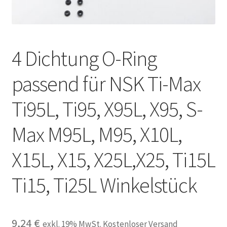
Unsere Firma
Warenkorb
4 Dichtung O-Ring
Stellenangebote
passend für NSK Ti-Max
Ti95L, Ti95, X95L, X95, S-
Max M95L, M95, X10L,
X15L, X15, X25L,X25, Ti15L
Ti15, Ti25L Winkelstück
9,24
€
exkl. 19% MwSt. Kostenloser Versand