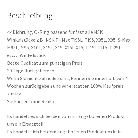
M95,
Beschreibung
X10L,
X15L,
X15,
4x Dichtung, O-Ring passend für fast alle NSK
X25L,X25,
Winkelstücke z.B. NSK Ti-Max Ti95L, Ti95, X95L, X95, S-Max
Ti15L
M95L, M95, X10L, X15L, X15, X25L,X25, Ti15L Ti15, Ti25L
Ti15,
etc… Winkelstück
Ti25L
Beste Qualität zum günstigen Preis
Winkelstück
30 Tage Rückgaberecht
Menge
Wenn Sie nicht zufrieden sind, können Sie innerhalb von 4
Wochen zurückgeben und wir erstatten 100% Kaufpreis
zurück.
Sie kaufen ohne Risiko.
Es handelt es sich bei den von mir angebotenen Produkt
um ein Ersatzteil.
Es handelt sich bei dem angebotenen Produkt um kein