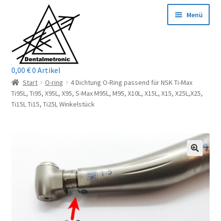
Zur
Zum
Menü
Navigation
Inhalt
springen
springen
0,00
€
0 Artikel
Home
Start
O-ring
4 Dichtung O-Ring passend für NSK Ti-Max
Ti95L, Ti95, X95L, X95, S-Max M95L, M95, X10L, X15L, X15, X25L,X25,
Shop
Ti15L Ti15, Ti25L Winkelstück
Mein Konto / Login
Kontakt
Unterm
Reparaturservice
öffnen
Unterm
Wichtige Infos
öffnen