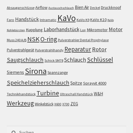
Bien Air
Airflow
Druckknopf
Absauganschlüsse
Deckel
Austauschschlauch
KaVo
Handstück
KaVo K10
Faro
Intramatic
KaVo K9
KaVo
Motor
Laborhandstück
Kupplung
Mikromotor
Lux
Kohlebürsten
NSK
O-ring
Muss 240 A/B
Pulverstrahler Dental Prophylaxe
Reparatur
Rotor
Pulverstrahlgerät
Pulverstrahlhandy
Schlüssel
Saugschlauch
Schlauch
Schick SM78
Sirona
Siemens
Spannzange
Speichelzieherschlauch
Spitze
Sprayvit 4000
Turbine
W&H
Technikhandstück
Ultraschall Handstück
Werkzeug
ZEG
Winkelstück
X600
X700
Suchen