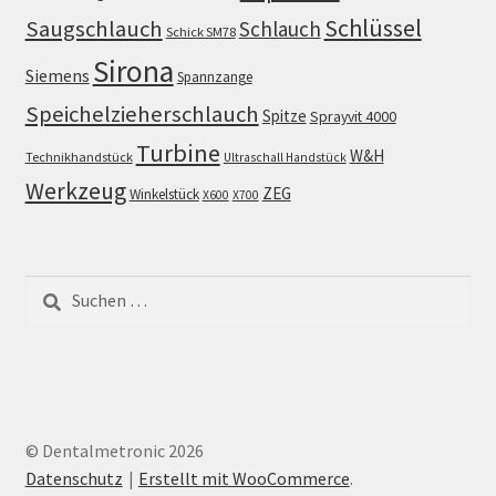
Schlüssel
Saugschlauch
Schlauch
Schick SM78
Sirona
Siemens
Spannzange
Speichelzieherschlauch
Spitze
Sprayvit 4000
Turbine
W&H
Technikhandstück
Ultraschall Handstück
Werkzeug
ZEG
Winkelstück
X600
X700
Suchen
nach:
© Dentalmetronic 2026
Datenschutz
Erstellt mit WooCommerce
.