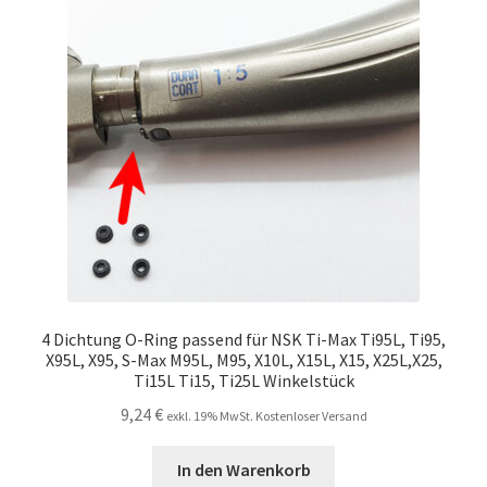
Unsere Firma
Warenkorb
Stellenangebote
4 Dichtung O-Ring passend für NSK Ti-Max Ti95L, Ti95,
X95L, X95, S-Max M95L, M95, X10L, X15L, X15, X25L,X25,
Ti15L Ti15, Ti25L Winkelstück
9,24
€
exkl. 19% MwSt. Kostenloser Versand
In den Warenkorb