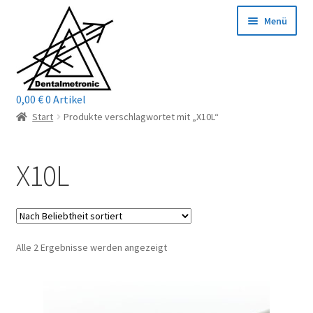
Zur
Zum
Menü
Navigation
Inhalt
springen
springen
0,00
€
0 Artikel
Home
Start
Produkte verschlagwortet mit „X10L“
Shop
X10L
Mein Konto / Login
Kontakt
Nach
Alle 2 Ergebnisse werden angezeigt
Unterm
Reparaturservice
Beliebtheit
öffnen
sortiert
Unterm
Wichtige Infos
öffnen