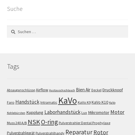
Suche
Suchen
nach:
Tags
Bien Air
Airflow
Druckknopf
Absauganschlüsse
Deckel
Austauschschlauch
KaVo
Handstück
KaVo K10
Faro
Intramatic
KaVo K9
KaVo
Motor
Laborhandstück
Kupplung
Mikromotor
Lux
Kohlebürsten
NSK
O-ring
Muss 240 A/B
Pulverstrahler Dental Prophylaxe
Reparatur
Rotor
Pulverstrahlgerät
Pulverstrahlhandy