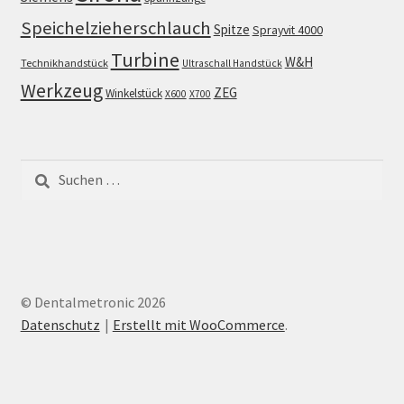
Speichelzieherschlauch
Spitze
Sprayvit 4000
Turbine
W&H
Technikhandstück
Ultraschall Handstück
Werkzeug
ZEG
Winkelstück
X600
X700
Suchen
nach:
© Dentalmetronic 2026
Datenschutz
Erstellt mit WooCommerce
.