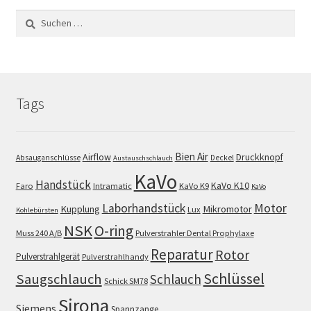
Suchen
nach:
Tags
Bien Air
Airflow
Druckknopf
Absauganschlüsse
Deckel
Austauschschlauch
KaVo
Handstück
KaVo K10
Faro
Intramatic
KaVo K9
KaVo
Motor
Laborhandstück
Kupplung
Mikromotor
Lux
Kohlebürsten
NSK
O-ring
Muss 240 A/B
Pulverstrahler Dental Prophylaxe
Reparatur
Rotor
Pulverstrahlgerät
Pulverstrahlhandy
Schlüssel
Saugschlauch
Schlauch
Schick SM78
Sirona
Siemens
Spannzange