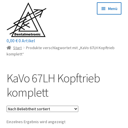
Zur
Zum
Menü
Navigation
Inhalt
springen
springen
0,00
€
0 Artikel
Home
Start
Produkte verschlagwortet mit „KaVo 67LH Kopftrieb
komplett“
Shop
KaVo 67LH Kopftrieb
Mein Konto / Login
komplett
Kontakt
Unterm
Reparaturservice
öffnen
Unterm
Wichtige Infos
Einzelnes Ergebnis wird angezeigt
öffnen