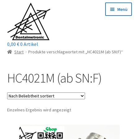
Zur
Zum
Menü
Navigation
Inhalt
springen
springen
0,00
€
0 Artikel
Home
Start
Produkte verschlagwortet mit „HC4021M (ab SN:F)“
Shop
HC4021M (ab SN:F)
Mein Konto / Login
Kontakt
Einzelnes Ergebnis wird angezeigt
Unterm
Reparaturservice
öffnen
Unterm
Wichtige Infos
öffnen