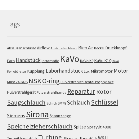
Tags
Bien Air
Airflow
Druckknopf
Absauganschlüsse
Deckel
Austauschschlauch
KaVo
Handstück
KaVo K10
Faro
Intramatic
KaVo K9
KaVo
Motor
Laborhandstück
Kupplung
Mikromotor
Lux
Kohlebürsten
NSK
O-ring
Muss 240 A/B
Pulverstrahler Dental Prophylaxe
Reparatur
Rotor
Pulverstrahlgerät
Pulverstrahlhandy
Schlüssel
Saugschlauch
Schlauch
Schick SM78
Sirona
Siemens
Spannzange
Speichelzieherschlauch
Spitze
Sprayvit 4000
Turbine
W&H
Technikhandstück
Ultraschall Handstück