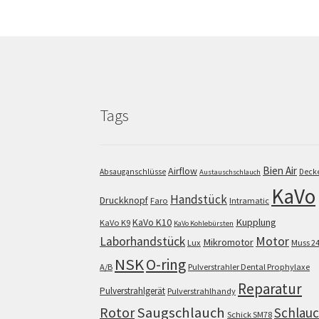
Tags
Bien Air
Airflow
Absauganschlüsse
Deck
Austauschschlauch
KaVo
Handstück
Druckknopf
Faro
Intramatic
KaVo K10
Kupplung
KaVo K9
KaVo Kohlebürsten
Motor
Laborhandstück
Mikromotor
Lux
Muss 2
NSK
O-ring
A/B
Pulverstrahler Dental Prophylaxe
Reparatur
Pulverstrahlgerät
Pulverstrahlhandy
Saugschlauch
Rotor
Schlau
Schick SM78