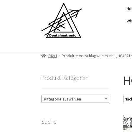
Zur
Zum
Ho
Navigation
Inhalt
springen
springen
Wi
Start
Produkte verschlagwortet mit „HC4021K
H
Produkt-Kategorien
Kategorie auswählen
Suche