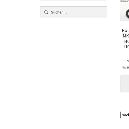
Suchen
nach:
Rot
MK
HC
HC
MwSt.