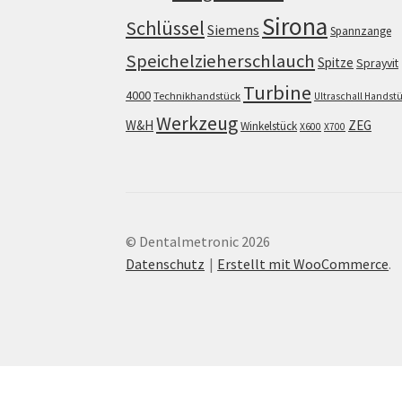
Sirona
Schlüssel
Siemens
Spannzange
Speichelzieherschlauch
Spitze
Sprayvit
Turbine
4000
Technikhandstück
Ultraschall Handst
Werkzeug
W&H
ZEG
Winkelstück
X600
X700
© Dentalmetronic 2026
Datenschutz
Erstellt mit WooCommerce
.