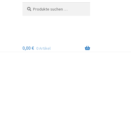
Suchen
Suchen
nach:
0,00
€
0 Artikel