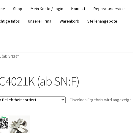
me
Shop
Mein Konto / Login
Kontakt
Reparaturservice
chtige Infos
Unsere Firma
Warenkorb
Stellenangebote
 (ab SN:F)“
C4021K (ab SN:F)
Einzelnes Ergebnis wird angezeigt