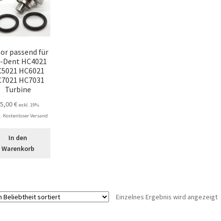
or passend für
-Dent HC4021
5021 HC6021
7021 HC7031
Turbine
95,00
€
exkl. 19%
 Kostenloser Versand
In den
Warenkorb
Einzelnes Ergebnis wird angezeigt